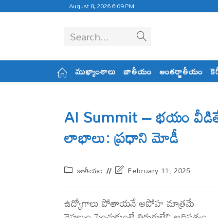
August 8, 2026 6:09 PM
Search...
ముఖ్యాంశాలు
జాతీయం
అంతర్జాతీయం
కె
AI Summit – భ‌యం వీడితేనే
లాభాలు: ప్రధాని మోడీ
జాతీయం
February 11, 2025
ఉద్యోగాలు పోతాయ‌నే అపోహ మాత్ర‌మే
నైపుణ్యం పెంచుకుంటే తిరుగులేని అధిప‌త్యం