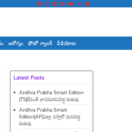
దం
ఆరోగ్యం
ఫోటో గ్యాలరీ
వీడియోలు
Latest Posts
Andhra Prabha Smart Edition
|TS|రేవంత్​ బావమరిది/వర్ష రుతువు
Andhra Prabha Smart
Edition|AP|ఎట్లా వస్తారో మరి/వర్ష
రుతువు