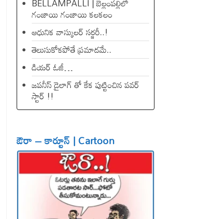
BELLAMPALLI | బెల్లంపల్లిలో
గంజాయి గంజాయి కలకలం
ఆధునిక వాస్కులర్ సర్జరీ..!
తెలుసుకోకపోతే ప్రమాదమే..
డియ‌ర్ ఓజీ…
జపనీస్ డైలాగ్ తో కేక పుట్టించిన ప‌వ‌ర్
స్టార్ !!
ఔరా – కార్టూన్ | Cartoon