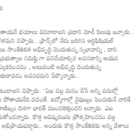
లి
ోతాయ‌నే భ‌యాలు విడ‌నాడాల‌ని ప్రధాని మోడీ పిలుపు ఇచ్చారు..
‌ని చెప్పారు.. ఫ్రాన్స్‌లో నేడు జరిగిన ఆర్టిఫిషియల్
 ఏఐ సాంకేతికత అభివృద్ధి చెందుతున్న స్వభావాన్ని , దాని
త్వాల సమిష్టి గా ప‌నిచేయాల్సిన అవ‌స‌రాన్ని ఆయ‌న
స్వామ్యీకరించడం , అటువంటి అభివృద్ధి చెందుతున్న
రావ‌డం అవ‌స‌ర‌మ‌ని పేర్కొన్నారు..
ా ఉండాలని చెప్పారు. “ఏఐ వల్ల మనం చేసే అన్ని పనుల్లో
ు పోతాయనేది వదంతే. ఉద్యోగాల్లో నైపుణ్యం పెంచుకునే వారికే
ాణిజ్యం దిశగా భారత్ ముందకెళ్తుందని అన్నారు. ఎఐ
దుతోందన్నారు. కొత్త ఆవిష్కరణను ప్రోత్సహించడం వల్ల
భిప్రాయపడ్డారు.. అందుకు కొత్త సాంకేతికకు అన్ని దేశాలు
…