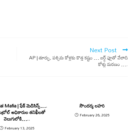
Next Post
AP | తూర్పు, ప‌శ్చిమ కోళ్ల‌కు కొత్త క‌ష్టం … బర్డ్ ఫ్లూతో వేలాది
కోళ్లు మరణం ….
 Mafia | ఫేక్ మెడిసిన్స్‌….
సౌందర్య లహరి
 కంట్రోల్ అధికారుల తనిఖీలతో
February 26, 2025
వెలుగులోకి…..
February 13, 2025