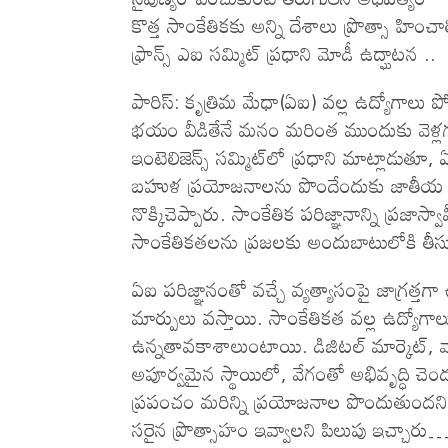
కొత్త సాంకేతికకు అన్ని దేశాలు ప్రొత్సా హించా
ఫ్రాన్స్ ఎఐ సమ్మిట్ ప్రధాని మోడీ ఉద్ఘాటన ..
పారిస్: కృత్రిమ మేధా(ఏఐ) వ‌ల్ల ఉద్యోగాలు ప
భ‌యం వీడితేనే మ‌నం మరింత ముందుకు వెళ్ల‌గ‌ళ‌మ
ఇంటెలిజెన్స్ సమ్మిట్‌లో ప్రధాని మాట్లాడుతూ,
బహుళ ప్రయోజనాలను పొందేందుకు జాతీయ ప్రభు
నొక్కిచెప్పారు. సాంకేతిక పరిజ్ఞానాన్ని ప్రజా
సాంకేతికతలను ప్రజలకు అందుబాటులోకి తీసుకు
ఏఐ పరిజ్ఞానంతో వచ్చే వ్యత్యాసంపై జాగ్రత్తగ
మార్పులు వస్తాయి. సాంకేతికత వల్ల ఉద్యోగాల
ఉన్నతావకాశాలుంటాయి. డిజిటల్ మార్కెట్, వ
అపూర్వమైన స్థాయిలో, వేగంతో అభివృద్ధి చెం
ప్రపంచం మరిన్ని ప్రయోజనాల పొందుతుందని అ
సరైన ప్రొత్సాహం ఇవ్వాలని పిలుపు ఇచ్చారు