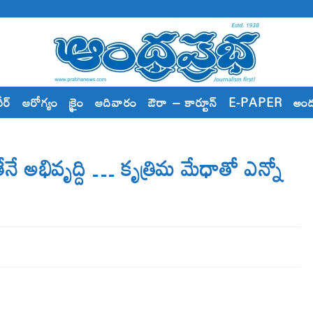
రీర్
ఆరోగ్యం
క్రైం
ఆదివారం
ఔరా – కార్టూన్
E-PAPER
అం
 అభివృద్ది … కృత్రిమ మేధాతో ఎన్నో