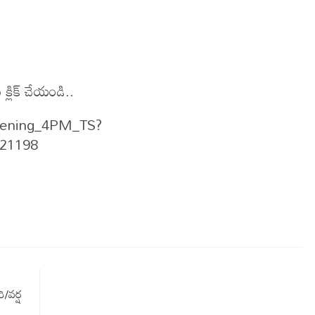
్లిక్ చేయండి..
Evening_4PM_TS?
721198
/వర్ష