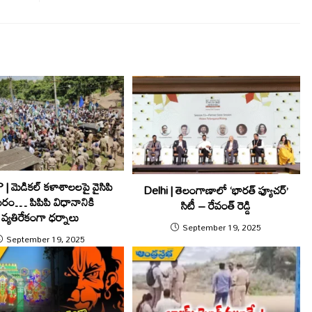
మెడిక‌ల్ క‌ళాశాల‌ల‌పై వైసిపి
Delhi | తెలంగాణాలో ‘భారత్‌ ఫ్యూచర్‌’
‌రం… పిపిపి విధానానికి
సిటీ – రేవంత్ రెడ్డి
వ్య‌తిరేకంగా ధ‌ర్నాలు
September 19, 2025
September 19, 2025