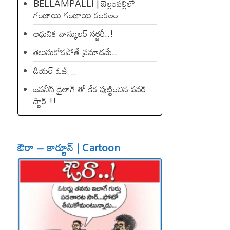
BELLAMPALLI | బెల్లంపల్లిలో
గంజాయి గంజాయి కలకలం
ఆధునిక వాస్కులర్ సర్జరీ..!
తెలుసుకోకపోతే ప్రమాదమే..
డియ‌ర్ ఓజీ…
జపనీస్ డైలాగ్ తో కేక పుట్టించిన ప‌వ‌ర్
స్టార్ !!
ఔరా – కార్టూన్ | Cartoon