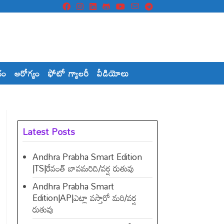
దం
ఆరోగ్యం
ఫోటో గ్యాలరీ
వీడియోలు
Latest Posts
Andhra Prabha Smart Edition
|TS|రేవంత్​ బావమరిది/వర్ష రుతువు
Andhra Prabha Smart
Edition|AP|ఎట్లా వస్తారో మరి/వర్ష
రుతువు