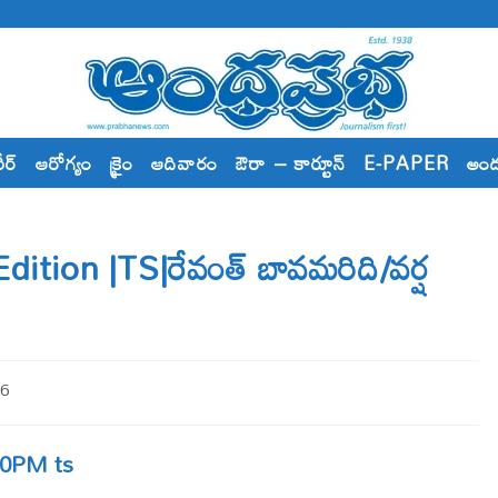
రీర్
ఆరోగ్యం
క్రైం
ఆదివారం
ఔరా – కార్టూన్
E-PAPER
అం
tion |TS|రేవంత్​ బావమరిది/వర్ష
26
4.00PM ts