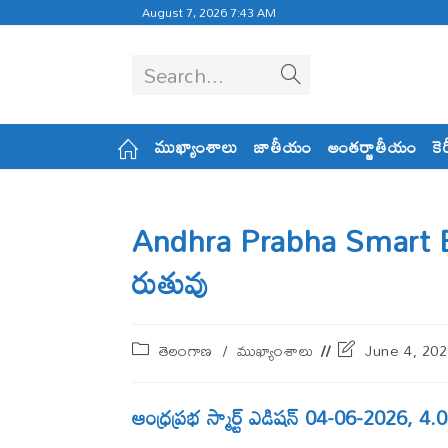
August 7, 2026 7:43 AM
Search...
ముఖ్యాంశాలు
జాతీయం
అంతర్జాతీయం
కె
Andhra Prabha Smart Edi
రుతువు
తెలంగాణ‌
/
ముఖ్యాంశాలు
June 4, 20
ఆంధ్ర‌ప్ర‌భ స్మార్ట్ ఎడిష‌న్ 04-06-2026, 