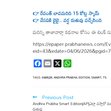
👉 రేవంత్​ బావమరిది 15 కోట్ల స్కామ్​
👉 వేసవికి బైబై.. వర్ష రుతువు వచ్చేసింది
మరిన్ని తాజావార్తా కథనాల కోసం ఈ లింక్ ను క
https://epaper.prabhanews.com/
eid=43&edate=04/06/2026&pgid=
F
E
X
W
ac
m
h
e
ail
at
TAGS
:
04/06/26
,
ANDHRA PRABHA
,
EDITION
,
SMART
,
TS
b
s
o
A
Previous Post
o
p
Andhra Prabha Smart Edition|AP|ఎట్లా వస్తారో మరి
k
p
రుతువు