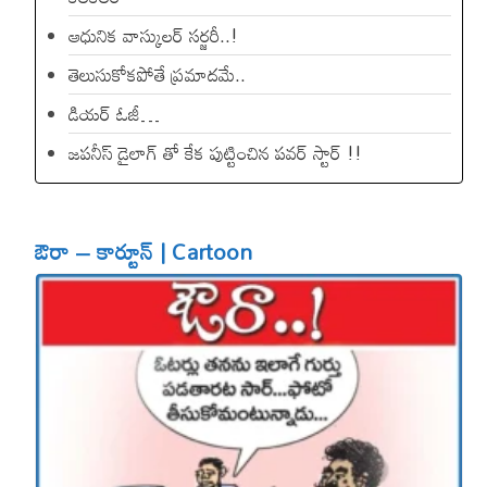
ఆధునిక వాస్కులర్ సర్జరీ..!
తెలుసుకోకపోతే ప్రమాదమే..
డియ‌ర్ ఓజీ…
జపనీస్ డైలాగ్ తో కేక పుట్టించిన ప‌వ‌ర్ స్టార్ !!
ఔరా – కార్టూన్ | Cartoon