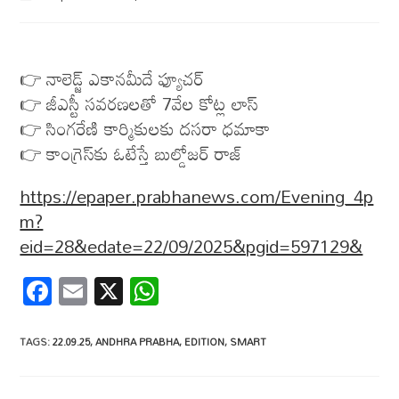
👉 నాలెడ్జ్​ ఎకానమీదే ఫ్యూచర్​
👉 జీఎస్టీ సవరణలతో 7వేల కోట్ల లాస్​
👉 సింగరేణి కార్మికులకు దసరా ధమాకా
👉 కాంగ్రెస్​కు ఓటేస్తే బుల్డోజర్​ రాజ్​
https://epaper.prabhanews.com/Evening_4p
m?
eid=28&edate=22/09/2025&pgid=597129&
F
E
X
W
ac
m
h
e
ail
at
TAGS
:
22.09.25
,
ANDHRA PRABHA
,
EDITION
,
SMART
b
s