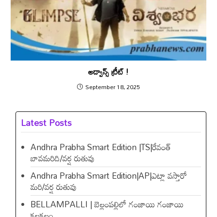
అడ్వాన్స్ ట్రీట్ !
September 18, 2025
Latest Posts
Andhra Prabha Smart Edition |TS|రేవంత్​
బావమరిది/వర్ష రుతువు
Andhra Prabha Smart Edition|AP|ఎట్లా వస్తారో
మరి/వర్ష రుతువు
BELLAMPALLI | బెల్లంపల్లిలో గంజాయి గంజాయి
కలకలం