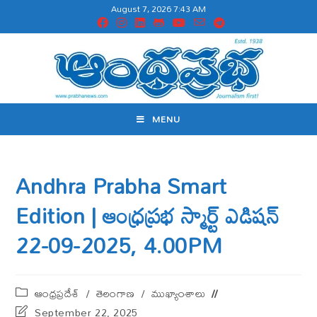
August 7, 2026 7:43 AM
MENU
Andhra Prabha Smart
Edition | ఆంధ్ర‌ప్ర‌భ స్మార్ట్ ఎడిష‌న్
22-09-2025, 4.00PM
ఆంధ్ర‌ప్ర‌దేశ్
/
తెలంగాణ‌
/
ముఖ్యాంశాలు
September 22, 2025