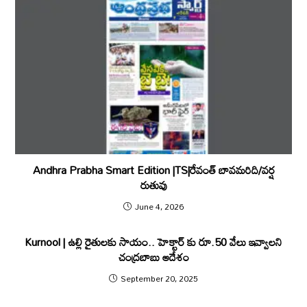
Andhra Prabha Smart Edition |TS|రేవంత్​ బావమరిది/వర్ష
రుతువు
June 4, 2026
Kurnool | ఉల్లి రైతుల‌కు సాయం.. హెక్టార్ కు రూ.50 వేలు ఇవ్వాల‌ని
చంద్ర‌బాబు ఆదేశం
September 20, 2025