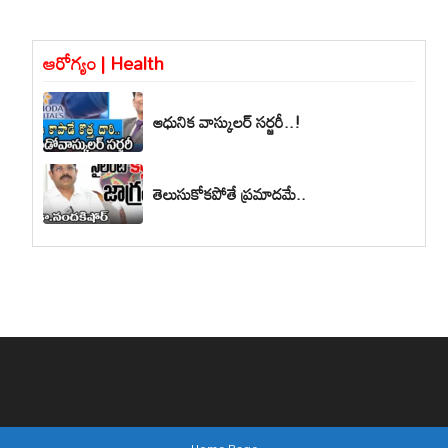
ఆరోగ్యం | Health
ఆధునిక వాస్కులర్ సర్జరీ..!
తెలుసుకోకపోతే ప్రమాదమే..