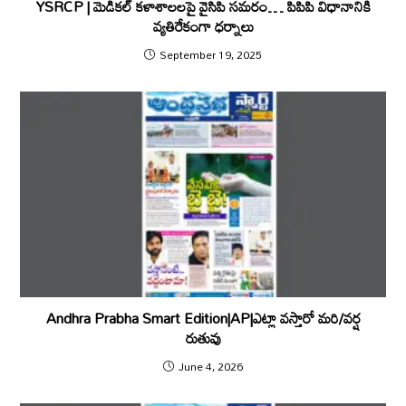
YSRCP | మెడిక‌ల్ క‌ళాశాల‌ల‌పై వైసిపి స‌మ‌రం… పిపిపి విధానానికి
వ్య‌తిరేకంగా ధ‌ర్నాలు
September 19, 2025
Andhra Prabha Smart Edition|AP|ఎట్లా వస్తారో మరి/వర్ష
రుతువు
June 4, 2026