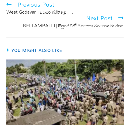
o
A
Previous Post
o
p
West Godavari | ఒంటరి మహిళపై….
k
p
Next Post
BELLAMPALLI | బెల్లంపల్లిలో గంజాయి గంజాయి కలకలం
YOU MIGHT ALSO LIKE