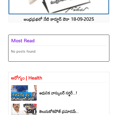
ఆంధ్రప్రభలో నేటి కార్టూన్ ఔరా 18-09-2025
Most Read
No posts found.
ఆరోగ్యం | Health
ఆధునిక వాస్కులర్ సర్జరీ..!
తెలుసుకోకపోతే ప్రమాదమే..