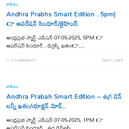
జాతీయం
Andhra Prabhs Smart Edition . 5pm|
👉 ఆపరేషన్ సిందూర్/జైహింద్
ఆంధ్ర‌ప్ర‌భ స్మార్ట్ ఎడిష‌న్ 07-05-2025, 5PM 👉
ఆపరేషన్ సిందూర్.. డెన్లన్నీ ఖతం👉…
0 COMMENTS
MAY 7, 2025
జాతీయం
Andhra Prabah Smart Edition – ఉగ్ర డెన్​
లన్నీ ఖతం/యాక్షన్​ మోడ్​..
ఆంధ్ర‌ప్ర‌భ స్మార్ట్ ఎడిష‌న్ 07-05-2025, 1PM 👉
ఆపరేషన్​ సిందూర్​.. ఉగ్ర డెన్​లన్నీ…