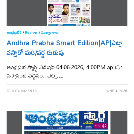
ఆంధ్ర‌ప్ర‌దేశ్
/
తెలంగాణ‌
/
ముఖ్యాంశాలు
Andhra Prabha Smart Edition|AP|ఎట్లా
వస్తారో మరి/వర్ష రుతువు
ఆంధ్ర‌ప్ర‌భ స్మార్ట్ ఎడిష‌న్ 04-06-2026, 4.00PM ap 👉
వస్తానంటే వద్దనం.. ఎట్లా…
0 COMMENTS
JUNE 4, 2026