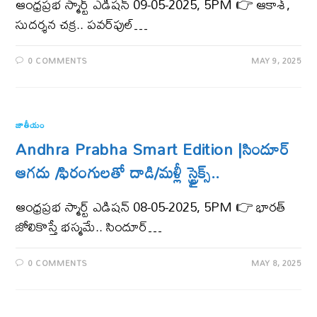
ఆంధ్ర‌ప్ర‌భ స్మార్ట్ ఎడిష‌న్ 09-05-2025, 5PM 👉 ఆకాశ్​,
సుదర్శన చక్ర.. పవర్​ఫుల్​…
0 COMMENTS
MAY 9, 2025
జాతీయం
Andhra Prabha Smart Edition |సిందూర్​
ఆగదు /ఫిరంగులతో దాడి/మళ్లీ స్ట్రైక్స్..​
ఆంధ్ర‌ప్ర‌భ స్మార్ట్ ఎడిష‌న్ 08-05-2025, 5PM 👉 భారత్​
జోలికొస్తే భస్మమే.. సిందూర్​…
0 COMMENTS
MAY 8, 2025