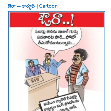
ఔరా – కార్టూన్ | Cartoon