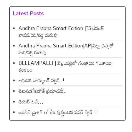
Latest Posts
Andhra Prabha Smart Edition |TS|రేవంత్​
బావమరిది/వర్ష రుతువు
Andhra Prabha Smart Edition|AP|ఎట్లా వస్తారో
మరి/వర్ష రుతువు
BELLAMPALLI | బెల్లంపల్లిలో గంజాయి గంజాయి
కలకలం
ఆధునిక వాస్కులర్ సర్జరీ..!
తెలుసుకోకపోతే ప్రమాదమే..
డియ‌ర్ ఓజీ…
జపనీస్ డైలాగ్ తో కేక పుట్టించిన ప‌వ‌ర్ స్టార్ !!