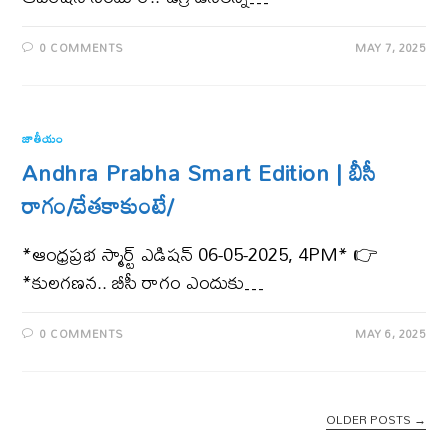
0 COMMENTS
MAY 7, 2025
జాతీయం
Andhra Prabha Smart Edition | బీసీ
రాగం/చేతకాకుంటే/
*ఆంధ్ర‌ప్ర‌భ స్మార్ట్ ఎడిష‌న్ 06-05-2025, 4PM* 👉
*కులగణన.. బీసీ రాగం ఎందుకు…
0 COMMENTS
MAY 6, 2025
OLDER POSTS
→