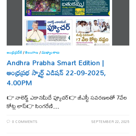
ఆంధ్ర‌ప్ర‌దేశ్
/
తెలంగాణ‌
/
ముఖ్యాంశాలు
Andhra Prabha Smart Edition |
ఆంధ్ర‌ప్ర‌భ స్మార్ట్ ఎడిష‌న్ 22-09-2025,
4.00PM
👉 నాలెడ్జ్​ ఎకానమీదే ఫ్యూచర్​👉 జీఎస్టీ సవరణలతో 7వేల
కోట్ల లాస్​👉 సింగరేణి…
0 COMMENTS
SEPTEMBER 22, 2025