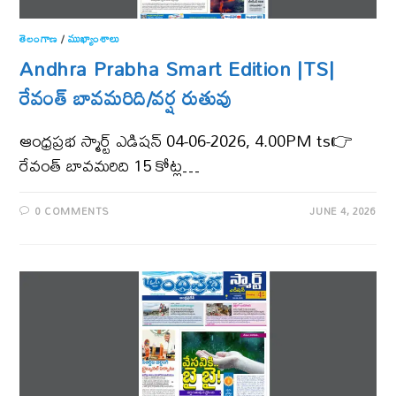
తెలంగాణ‌
/
ముఖ్యాంశాలు
Andhra Prabha Smart Edition |TS|
రేవంత్​ బావమరిది/వర్ష రుతువు
ఆంధ్ర‌ప్ర‌భ స్మార్ట్ ఎడిష‌న్ 04-06-2026, 4.00PM ts👉
రేవంత్​ బావమరిది 15 కోట్ల…
0 COMMENTS
JUNE 4, 2026