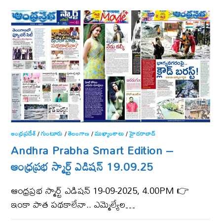
ఆంధ్ర‌ప్ర‌దేశ్
/
గుంటూరు
/
తెలంగాణ‌
/
ముఖ్యాంశాలు
/
హైదరాబాద్
Andhra Prabha Smart Edition –
ఆంధ్ర‌ప్ర‌భ స్మార్ట్ ఎడిష‌న్ 19.09.25
ఆంధ్ర‌ప్ర‌భ స్మార్ట్ ఎడిష‌న్ 19-09-2025, 4.00PM 👉
ఇంకా పాత పథకాలేనా.. ఎమ్మెల్యేల…