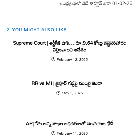
o
p
ఆంధ్రప్రభలో నేటి కార్టూన్ ఔరా 01-02-25
k
p
YOU MIGHT ALSO LIKE
Supreme Court | ఆర్టీసీకి షాక్… రూ.9.64 కోట్లు న‌ష్ట‌ప‌రిహారం
చెల్లించాలని ఆదేశం
February 12, 2025
RR vs MI | జైపూర్ గ‌డ్డ‌పై ముంబై జెండా…
May 1, 2025
AP| నేడు అన్ని శాఖల అధిపతులతో చంద్రబాబు భేటీ
February 11, 2025