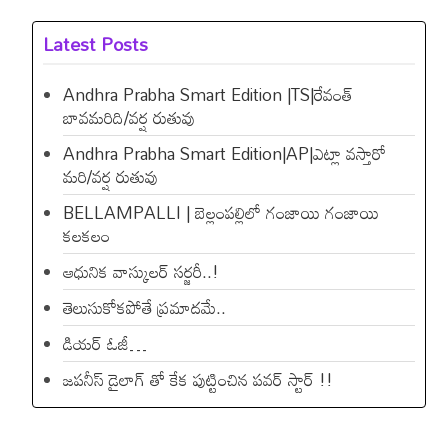
Latest Posts
Andhra Prabha Smart Edition |TS|రేవంత్​
బావమరిది/వర్ష రుతువు
Andhra Prabha Smart Edition|AP|ఎట్లా వస్తారో
మరి/వర్ష రుతువు
BELLAMPALLI | బెల్లంపల్లిలో గంజాయి గంజాయి
కలకలం
ఆధునిక వాస్కులర్ సర్జరీ..!
తెలుసుకోకపోతే ప్రమాదమే..
డియ‌ర్ ఓజీ…
జపనీస్ డైలాగ్ తో కేక పుట్టించిన ప‌వ‌ర్ స్టార్ !!