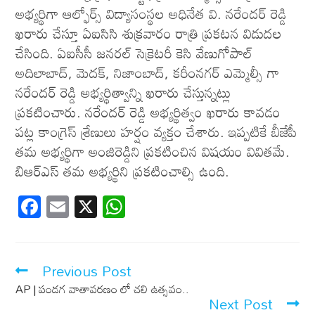
అభ్యర్థిగా ఆల్ఫోర్స్ విద్యాసంస్థల అధినేత వి. నరేందర్ రెడ్డి
ఖరారు చేస్తూ ఏఐసిసి శుక్రవారం రాత్రి ప్రకటన విడుదల
చేసింది. ఏఐసీసీ జనరల్ సెక్రెటరీ కెసి వేణుగోపాల్
అదిలాబాద్, మెదక్, నిజాంబాద్, కరీంనగర్ ఎమ్మెల్సీ గా
నరేందర్ రెడ్డి అభ్యర్థిత్వాన్ని ఖరారు చేస్తున్నట్లు
ప్రకటించారు. నరేందర్ రెడ్డి అభ్యర్థిత్వం ఖరారు కావడం
పట్ల కాంగ్రెస్ శ్రేణులు హర్షం వ్యక్తం చేశారు. ఇప్పటికే బీజేపీ
తమ అభ్యర్థిగా అంజిరెడ్డిని ప్రకటించిన విషయం వివితమే.
బిఆర్ఎస్ తమ అభ్యర్థిని ప్రకటించాల్సి ఉంది.
F
E
X
W
ac
m
h
e
ail
at
b
s
Previous Post
o
A
AP | పండగ వాతావరణం లో చలి ఉత్సవం..
Next Post