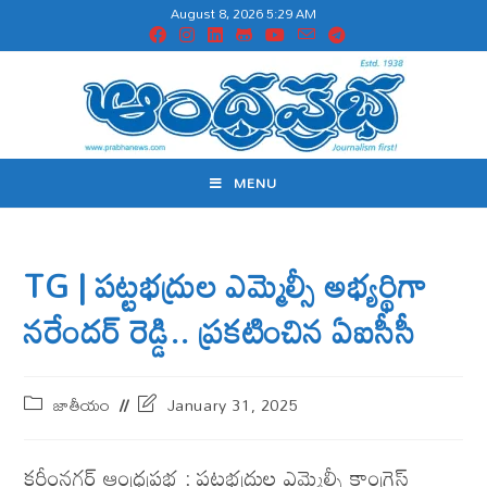
August 8, 2026 5:29 AM
MENU
TG | పట్టభద్రుల ఎమ్మెల్సీ అభ్యర్థిగా
నరేందర్ రెడ్డి.. ప్రకటించిన ఏఐసీసీ
జాతీయం
January 31, 2025
కరీంనగర్ ఆంధ్రప్రభ : పట్టభద్రుల ఎమ్మెల్సీ కాంగ్రెస్