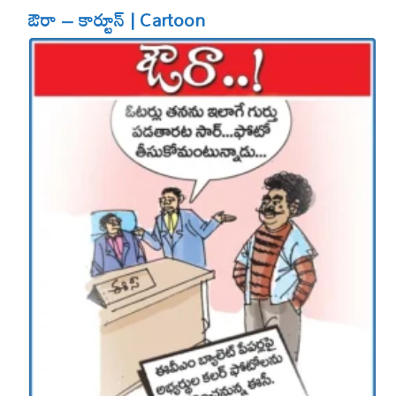
ఔరా – కార్టూన్ | Cartoon