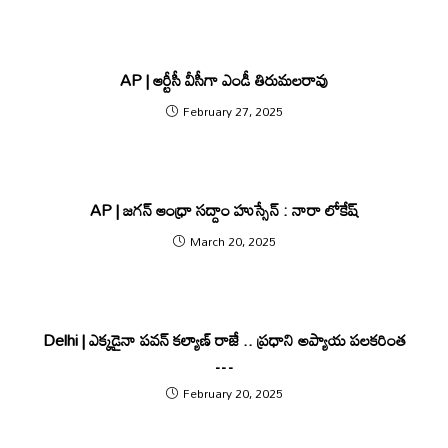
AP | ఆర్టీసీ వీసీగా ఎండీ తిరుమలరావు
February 27, 2025
AP | జగన్ ఆంధ్రా సద్దాం హుస్సేన్ : నారా లోకేష్
March 20, 2025
Delhi | ఎక్కడైనా పవన్ కల్యాణ్ రాజే .. ప్ర‌ధాని అప్యాయ ప‌ల‌క‌రింత
…
February 20, 2025