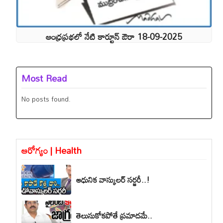
ఆంధ్రప్రభలో నేటి కార్టూన్ ఔరా 18-09-2025
Most Read
No posts found.
ఆరోగ్యం | Health
ఆధునిక వాస్కులర్ సర్జరీ..!
తెలుసుకోకపోతే ప్రమాదమే..