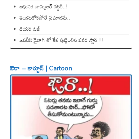
ఆధునిక వాస్కులర్ సర్జరీ..!
తెలుసుకోకపోతే ప్రమాదమే..
డియ‌ర్ ఓజీ…
జపనీస్ డైలాగ్ తో కేక పుట్టించిన ప‌వ‌ర్ స్టార్ !!
ఔరా – కార్టూన్ | Cartoon