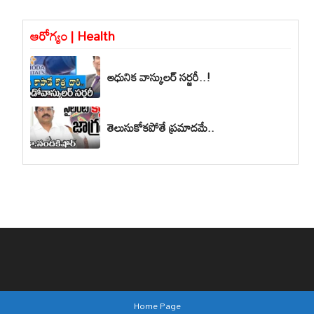
ఆరోగ్యం | Health
ఆధునిక వాస్కులర్ సర్జరీ..!
తెలుసుకోకపోతే ప్రమాదమే..
Home Page