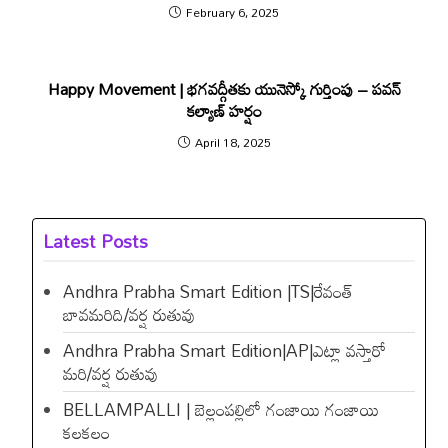
February 6, 2025
Happy Movement | భ‌గ‌వ‌ద్గీతకు యునెస్కో గుర్తింపు – ప‌వ‌న్
క‌ల్యాణ్ హ‌ర్షం
April 18, 2025
Latest Posts
Andhra Prabha Smart Edition |TS|రేవంత్​
బావమరిది/వర్ష రుతువు
Andhra Prabha Smart Edition|AP|ఎట్లా వస్తారో
మరి/వర్ష రుతువు
BELLAMPALLI | బెల్లంపల్లిలో గంజాయి గంజాయి
కలకలం