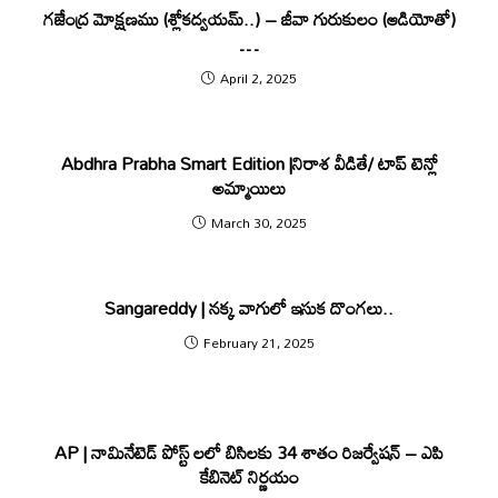
గజేంద్ర మోక్షణము (శ్లోకద్వయమ్..) – జీవా గురుకులం (ఆడియోతో)
…
April 2, 2025
Abdhra Prabha Smart Edition |నిరాశ వీడితే/ టాప్ టెన్లో
అమ్మాయిలు
March 30, 2025
Sangareddy | నక్క వాగులో ఇసుక దొంగలు..
February 21, 2025
AP | నామినేటెడ్ పోస్ట్ ల‌లో బిసిల‌కు 34 శాతం రిజ‌ర్వేష‌న్ – ఎపి
కేబినెట్ నిర్ణ‌యం