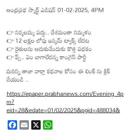
ఆంధ్ర‌ప్ర‌భ స్మార్ట్ ఎడిష‌న్ 01-02-2025, 4PM
👉 నిర్మలమ్మ పద్దు.. దేశమంతా నిమ్మళం
👉 12 లక్షల లోపు ఇన్కమ్ ట్యాక్స్ లేదట
👉 రైతులను ఆదుకునేందుకు కొత్త పథకం
👉 ప్చ్.. ఏం బాగాలేదన్న కాంగ్రెస్ పార్టీ
మరిన్ని తాజా వార్తా కథనాల కోసం ఈ లింక్ ను క్లిక్
చేయండి ..
https://epaper.prabhanews.com/Evening_4p
m?
eid=28&edate=01/02/2025&pgid=488034&
F
E
X
W