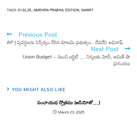
ac
m
h
e
ail
at
TAGS
:
01.02.25.
,
AMDHRA PRABHA
,
EDITION
,
SMART
b
s
o
A
Previous Post
o
p
AP | వ్యవస్థలను నిర్వీర్యం చేసిన కూటమి ప్రభుత్వం.. దేవినేని అవినాష్
k
p
Next Post
Union Budget – మంచి బ‌డ్జెట్ … నిర్మ‌లకు మోదీ, అమిత్ షా
ప్ర‌శంస‌లు
YOU MIGHT ALSO LIKE
పంచాయుధ స్తోత్రము (ఆడియోతో…)
March 23, 2025