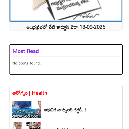
ఆంధ్రప్రభలో నేటి కార్టూన్ ఔరా 18-09-2025
Most Read
No posts found.
ఆరోగ్యం | Health
ఆధునిక వాస్కులర్ సర్జరీ..!