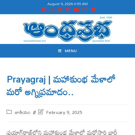
August 9, 2026 4:55 AM
MENU
Prayagraj | మహాకుంభ మేళాలో
మరో అగ్నిప్రమాదం..
జాతీయం
February 9, 2025
ప్రయాగ్‌రాజ్‌లోని మహాకుంభ మేళాలో మ‌రోసారి భారీ