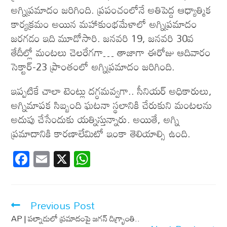
అగ్నిప్రమాదం జరిగింది. ప్రపంచంలోనే అతిపెద్ద ఆధ్యాత్మిక
కార్యక్రమం అయిన మహాకుంభమేళాలో అగ్నిప్రమాదం
జరగడం ఇది మూడోసారి. జనవరి 19, జనవరి 30వ
తేదీల్లో మంటలు చెలరేగగా… తాజాగా ఈరోజు ఆదివారం
సెక్టార్-23 ప్రాంతంలో అగ్నిప్రమాదం జరిగింది.
ఇప్పటికే చాలా టెంట్లు దగ్ధమవ్వ‌గా.. సీనియర్ అధికారులు,
అగ్నిమాపక సిబ్బంది ఘటనా స్థలానికి చేరుకుని మంటలను
అదుపు చేసేందుకు యత్నిస్తున్నారు. అయితే, అగ్ని
ప్రమాదానికి కారణాలేమిటో ఇంకా తెలియాల్సి ఉంది.
F
E
X
W
ac
m
h
e
ail
at
b
s
Previous Post
o
A
AP | పల్నాడులో ప్రమాదంపై జగన్ దిగ్భ్రాంతి..