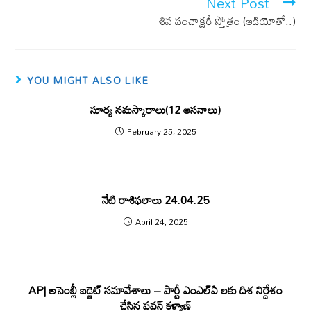
Next Post
o
p
శివ పంచాక్షరీ స్తోత్రం (ఆడియోతో..)
k
p
YOU MIGHT ALSO LIKE
సూర్య నమస్కారాలు(12 ఆసనాలు)
February 25, 2025
నేటి రాశిఫలాలు 24.04.25
April 24, 2025
AP| అసెంబ్లీ బడ్జెట్ సమావేశాలు – పార్టీ ఎంఎల్ఏ లకు దిశ నిర్దేశం
చేసిన పవన్ కళ్యాణ్