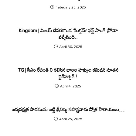
February 23, 2025
Kingdom | విజయ్ దేవరకొండ ‘కింగ్డమ్’ ఫస్ట్ సాంగ్ ప్రోమో
వచ్చేసింది..
April 30, 2025
TG | సీఎం రేవంత్ ని క‌లిసిన బాలల హక్కుల కమిషన్ నూత‌న‌
చైర్‌పర్సన్ !
April 4, 2025
జన్మనక్షత్ర పాదమును బట్టి శ్రీవిష్ణు సహస్త్రనామ స్తోత్ర పారాయణం…
April 25, 2025