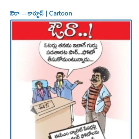
ఔరా – కార్టూన్ | Cartoon