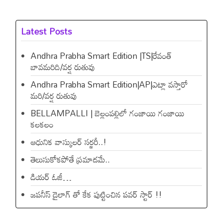
Latest Posts
Andhra Prabha Smart Edition |TS|రేవంత్​
బావమరిది/వర్ష రుతువు
Andhra Prabha Smart Edition|AP|ఎట్లా వస్తారో
మరి/వర్ష రుతువు
BELLAMPALLI | బెల్లంపల్లిలో గంజాయి గంజాయి
కలకలం
ఆధునిక వాస్కులర్ సర్జరీ..!
తెలుసుకోకపోతే ప్రమాదమే..
డియ‌ర్ ఓజీ…
జపనీస్ డైలాగ్ తో కేక పుట్టించిన ప‌వ‌ర్ స్టార్ !!