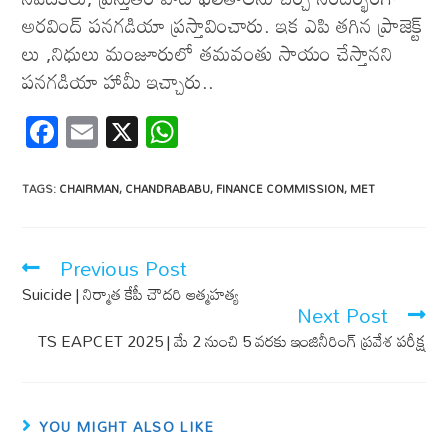
అరవింద్‌ పనగడియా ప్రస్తావించారు. ఇక ఎపి త‌గిన ప్రాజెక్ట్
లు ,నిధులు మంజూరులో త‌మ‌వంతు సాయం చేస్తాన‌ని
ప‌న‌గ‌డియా హామీ ఇచ్చారు..
F
E
X
W
ac
m
h
e
ail
at
TAGS
:
CHAIRMAN
,
CHANDRABABU
,
FINANCE COMMISSION
,
MET
b
s
o
A
Previous Post
o
p
Suicide | నిర్మాత‌ కేపీ చౌద‌రి ఆత్మ‌హ‌త్య
k
p
Next Post
TS EAPCET 2025 | మే 2 నుంచి 5 వరకు ఇంజినీరింగ్ ప్రవేశ పరీక్ష
YOU MIGHT ALSO LIKE