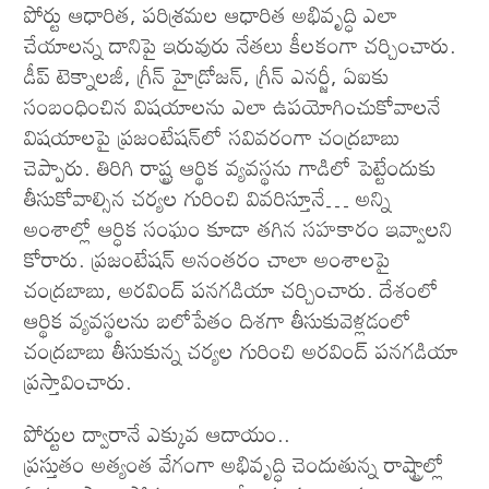
పోర్టు ఆధారిత, పరిశ్రమల ఆధారిత అభివృద్ధి ఎలా
చేయాలన్న దానిపై ఇరువురు నేతలు కీలకంగా చర్చించారు.
డీప్‌ టెక్నాలజీ, గ్రీన్‌ హైడ్రోజన్‌, గ్రీన్‌ ఎనర్జీ, ఏఐకు
సంబంధించిన విషయాలను ఎలా ఉపయోగించుకోవాలనే
విషయాలపై ప్రజంటేషన్‌లో సవివరంగా చంద్రబాబు
చెప్పారు. తిరిగి రాష్ట్ర ఆర్థిక వ్యవస్థను గాడిలో పెట్టేందుకు
తీసుకోవాల్సిన చర్యల గురించి వివరిస్తూనే… అన్ని
అంశాల్లో ఆర్ధిక సంఘం కూడా తగిన సహకారం ఇవ్వాలని
కోరారు. ప్రజంటేషన్‌ అనంతరం చాలా అంశాలపై
చంద్రబాబు, అరవింద్‌ పనగడియా చర్చించారు. దేశంలో
ఆర్థిక వ్యవస్థలను బలోపేతం దిశగా తీసుకువెళ్లడంలో
చంద్రబాబు తీసుకున్న చర్యల గురించి అరవింద్‌ పనగడియా
ప్రస్తావించారు.
పోర్టుల ద్వారానే ఎక్కువ ఆదాయం..
ప్రస్తుతం అత్యంత వేగంగా అభివృద్ధి చెందుతున్న రాష్ట్రాల్లో