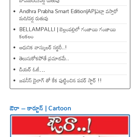
బావమరిది/వర్ష రుతువు
Andhra Prabha Smart Edition|AP|ఎట్లా వస్తారో
మరి/వర్ష రుతువు
BELLAMPALLI | బెల్లంపల్లిలో గంజాయి గంజాయి
కలకలం
ఆధునిక వాస్కులర్ సర్జరీ..!
తెలుసుకోకపోతే ప్రమాదమే..
డియ‌ర్ ఓజీ…
జపనీస్ డైలాగ్ తో కేక పుట్టించిన ప‌వ‌ర్ స్టార్ !!
ఔరా – కార్టూన్ | Cartoon