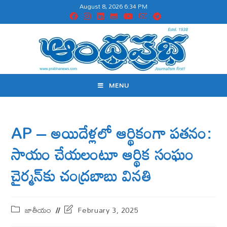
August 8, 2026 6:34 PM
MENU
AP – అయిదేళ్ల‌లో ఆర్థికంగా ప‌త‌నం:
సాయం చేయ‌లంటూ ఆర్థిక సంఘం
చైర్మన్‌కు చంద్ర‌బాబు విన‌తి
జాతీయం
February 3, 2025