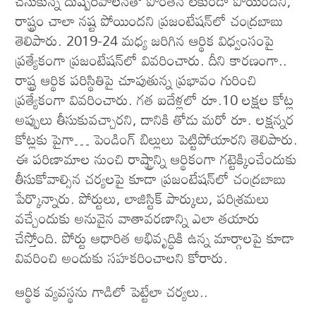
చేసుకున్న దుష్పరిపాలనతో పొంతన లేకుండా పోయిందని,
రాష్ట్రం చాలా నష్ట పోయిందని ప్రజంటేషన్‌లో చంద్రబాబు
తెలిపారు. 2019-24 మధ్య జరిగిన ఆర్థిక విధ్వంసంపై
ప్రత్యేకంగా ప్రజంటేషన్‌లో వివరించారు. దీని కారణంగా..
రాష్ట్ర ఆర్థిక పరిస్థితిపై చూపుతున్న ప్రభావం గురించి
ప్రత్యేకంగా వివరించారు. గత ఐదేళ్లలో రూ.10 లక్షల కోట్ల
అప్పులు తీసుకువచ్చారని, దానికి తోడు మరో రూ. లక్షన్నర
కోట్లకు పైగా… పెండింగ్‌ బిల్లులు పెట్టిపోయారని తెలిపారు.
ఈ పరిణామాల నుంచి రాష్ట్రాన్ని ఆర్థికంగా గట్టెక్కించేందుకు
తీసుకోవాల్సిన చర్యలపై కూడా ప్రజంటేషన్‌లో చంద్రబాబు
పేర్కొన్నారు. పోర్టులు, లాజిస్టిక్‌ పార్కులు, పరిశ్రమలు
వచ్చేందుకు అనువైన వాతావరణాన్ని ఎలా తయారు
చేస్తోంది. పోర్టు ఆధారిత అభివృద్ధికి ఉన్న మార్గాలపై కూడా
వివరించి అందుకు సహకరించాలని కోరారు.
ఆర్థిక వ్యవస్థను గాడిలో పెట్టేలా చర్యలు..