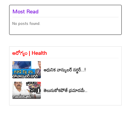
Most Read
No posts found.
ఆరోగ్యం | Health
ఆధునిక వాస్కులర్ సర్జరీ..!
తెలుసుకోకపోతే ప్రమాదమే..