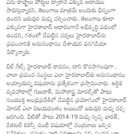
ఏడు రాష్ట్రాలు పోర్టుల ద్వారానే ఎక్కువ ఆదాయం
సాధిస్తున్నారని, తెలంగాణ మాత్రమే అందుకు భిన్నంగా
ఉందని ఇరువురి మధ్య చర్చించారు. తెలంగాణ కూడా
ఎక్కువగా హైదరాబాద్‌ ఆధారంగానే అభివృద్ధి పథంలో
ఉందని, గతంలో చేపట్టిన చర్యలు హైదరాబాద్‌ను
ప్రపంచానికి అనుసంధానం చేశాయని పనగడియా
పేర్కొన్నారు.
బిల్‌ గేట్స్ హైదరాబాద్‌ రావడం, దాని కొనసాగింపుగా..
చాలా ప్రపంచ సంస్థలు ఎలా హైదరాబాద్‌కు అనుసంధానం
అయ్యాయన్న విషయాను ప్రత్యేకంగా ప్రస్తావించారు. ఆర్ధిక
వ్యవహారాల్లో గుజరాత్‌, మహారాష్ట్ర మోడల్స్‌తో పాటు
సంయుక్త ఆంధ్రప్రదేశ్‌లో చేపట్టిన ప్రయోగంలో హైదరాబాద్‌
మోడల్‌ ఎలా విజయవంతం అయిందో ఇరువురి మధ్య చర్చ
జరిగింది. వీటితో పాటు 2014-19 మధ్య స్వచ్ఛ భారత్‌,
డిజిటల్‌ కరెన్సీ వంటి విషయాల్లో చంద్రబాబు ఇచ్చిన
నివేదికలు, ప్రస్తుతం వాటి ఫలితాలను చర్చ సందర్భంగా