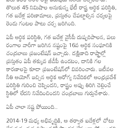
తొలుత 45 నిమిషాల అనుకున్న భేటీ రాష్ట్ర ఆర్థిక పరిస్థితి,
గత ఐదేళ్ల పరిణామాలు, ప్రస్తుతం చేపట్టాల్సిన చర్యలపై
రెండు గంటల పాటు చర్చ జరిగింది.
ఏపీ ఆర్థిక పరిస్థితి, గత ఐదేళ్ల వైసీపీ దుష్పరిపాలన, పలు
రంగాల వారీగా జరిగిన నష్టంపై 16వ ఆర్థిక సంఘానికి
చంద్రబాబు ప్రజంటేషన్‌ ఇచ్చారు. దక్షిణాది రాష్ట్రాల్లో
ప్రస్తుతం ఏపీ తక్కువ జీడీపీ ఉండటం, దానికి గల
కారణాలపై కూడా ప్రజంటేషన్‌లో వివరించారు. ఇటీవల
నీతి ఆయోగ్‌ ఇచ్చిన ఆర్థిక ఆరోగ్య నివేదికలో ఆంధ్రప్రదేశ్‌
పరిస్థితి గురించి చెప్పిందని, రాష్ట్రం అప్పు తిరిగి చెల్లించే
స్థితిలో లేదని నివేదించిందని చంద్రబాబు గుర్తుచేశారు.
ఏపీ చాలా నష్ట పోయింది..
2014-19 మధ్య అభివృద్ధికి, ఆ తర్వాత ఐదేళ్లలో చోటు