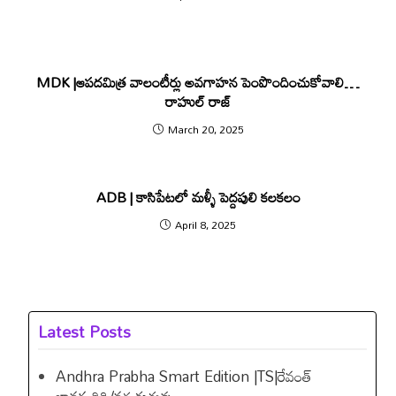
MDK |ఆపదమిత్ర వాలంటీర్లు అవగాహన పెంపొందించుకోవాలి…
రాహుల్ రాజ్
March 20, 2025
ADB | కాసిపేటలో మళ్ళీ పెద్దపులి కలకలం
April 8, 2025
Latest Posts
Andhra Prabha Smart Edition |TS|రేవంత్​