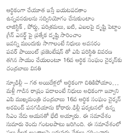
ఆర్థికంగా చేయూత ఇస్తే బ‌య‌ట‌ప‌డ‌తాం
ఉన్నవ‌న‌రులను స‌ద్వినియోగం చేసుకుంటాం
లాజిస్టిక్ , పోర్టు, ప‌రిశ్ర‌మ‌లు, ఐటి, ఎఐల‌పై దృష్టి పెట్టాం
గ్రీన్ ఎన‌ర్జ్ పై ప్ర‌త్యేక దృష్టి సారించాం
ఇవ‌న్ని ముందుకు సాగాలంటే నిధులు అవ‌స‌రం
ప‌వ‌ర్ పాయింట్ ప్ర‌జెంటేష‌న్ తో ఎపి ప‌రిస్థితి వివ‌ర‌ణ
త‌గిన సాయం చేయ‌లంటూ 16వ ఆర్థిక సంఘం చైర్మన్‌కు
చంద్ర‌బాబు విన‌తి
న్యూఢిల్లీ – గ‌త అయిదేళ్ల‌లో ఆర్థికంగా చితికిపోయాం…
మ‌ళ్లీ గాడిన రాష్రం ప‌డాలంటే నిధులు అధికంగా ఇవ్వాని
ఎపి ముఖ్య‌మంత్రి చంద్ర‌బాబు 16వ ఆర్థిక సంఘం చైర్మన్‌
అరవింద్‌ పనగడియాను కోరారు.ఢిల్లీ ప‌ర్య‌ట‌న‌లో ఉన్న
సిఎం నేడు ఆయ‌న‌తో భేటి అయ్యారు. ఈ సమావేశం
సుమారు రెండు గంటలపాటు జరిగింది. ఈ సమావేశంలో
పలు కీలక అంశాలపై ఇరువురు నేతలు చర్చించారు.