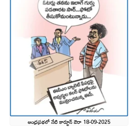
ఆంధ్రప్రభలో నేటి కార్టూన్ ఔరా 18-09-2025