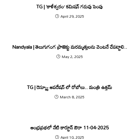
TG | ‘కాళేశ్వరం’ కమిషన్‌ గడువు పెంపు
April 29, 2025
Nandyala | తెలుగుగంగ ప్రాజెక్టు మరమ్మత్తులను వెంటనే చేపట్టాలి..
May 2, 2025
TG | రెస్క్యూ ఆపరేషన్ లో రోబోలు.. మంత్రి ఉత్త‌మ్
March 8, 2025
ఆంధ్రప్రభలో నేటి కార్టూన్ ఔరా 11-04-2025
April 10, 2025