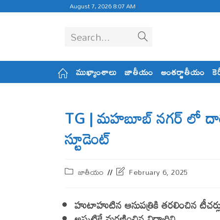
August 7, 2026 8:07 AM
Search...
ముఖ్యాంశాలు
జాతీయం
అంతర్జాతీయం
కె
TG | మహబూబ్ నగర్ లో దారు
స్టూడెంట్
జాతీయం
February 6, 2025
హుటాహుటిన ఆసుపత్రికి తరలించిన టీచర్ల
అప్ప‌టికే మ‌ర‌ణించిన విద్యార్ధిని