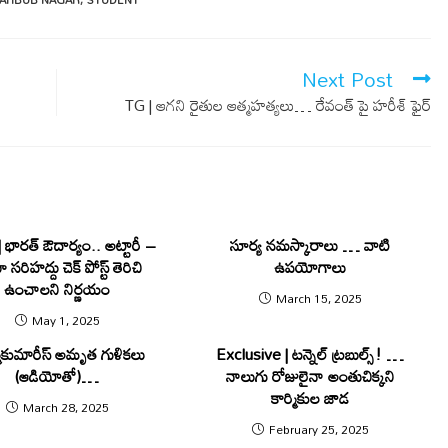
AHBUB NAGAR
,
STUDENT
Next Post
TG | ఆగ‌ని రైతుల ఆత్మ‌హ‌త్య‌లు… రేవంత్ పై హ‌రీశ్ ఫైర్
| భారత్ ఔదార్యం.. అట్టారీ –
సూర్య నమస్కారాలు … వాటి
సరిహద్దు చెక్ పోస్ట్ తెరిచి
ఉపయోగాలు
ఉంచాలని నిర్ణయం
March 15, 2025
May 1, 2025
మాకుమారీస్‌ అమృత గుళికలు
Exclusive | టన్నెల్ ట్రబుల్స్​! …
(ఆడియోతో)…
నాలుగు రోజులైనా అంతుచిక్కని
కార్మికుల జాడ
March 28, 2025
February 25, 2025