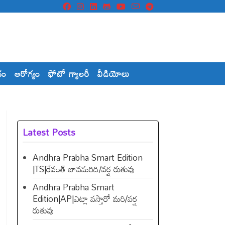
దం
ఆరోగ్యం
ఫోటో గ్యాలరీ
వీడియోలు
Latest Posts
Andhra Prabha Smart Edition
|TS|రేవంత్​ బావమరిది/వర్ష రుతువు
Andhra Prabha Smart
Edition|AP|ఎట్లా వస్తారో మరి/వర్ష
రుతువు