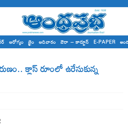
రీర్
ఆరోగ్యం
క్రైం
ఆదివారం
ఔరా – కార్టూన్
E-PAPER
అం
ణం.. క్లాస్ రూంలో ఉరేసుకున్న
ు