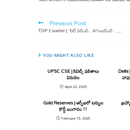
e
ail
at
TAGS
:
ATROCITY
,
CLASSROOM
,
COMMITTED SUICIDE
,
M
b
s
o
A
Previous Post
o
p
TDP Counter | “సిట్ పడింది.. తగలబడింది” ….
k
p
YOU MIGHT ALSO LIKE
UPSC CSE | సివిల్స్ ఫలితాలు
Delhi 
విడుదల
వాఘా 
April 22, 2025
Gold Reserves | ఆర్బీఐలో టన్నుల
బ్రహ్
కొద్దీ బంగారం !!
February 15, 2025