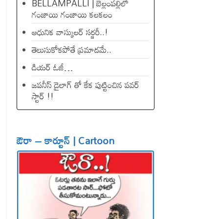
BELLAMPALLI | బెల్లంపల్లిలో
గంజాయి గంజాయి కలకలం
ఆధునిక వాస్కులర్ సర్జరీ..!
తెలుసుకోకపోతే ప్రమాదమే..
డియ‌ర్ ఓజీ…
జపనీస్ డైలాగ్ తో కేక పుట్టించిన ప‌వ‌ర్
స్టార్ !!
ఔరా – కార్టూన్ | Cartoon