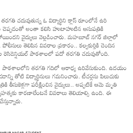
ి చదువుతున్న ఓ విద్యార్థిని క్లాస్ రూంలోనే ఉరి
్లకు చెప్పడంతో అంతా కలిసి హుటాహుటిన ఆసుపత్రికి
ిపోయిందని వైద్యులు వెల్లడించారు. మహబూబ్ నగర్ జిల్లాలో
ీసులు తెలిపిన వివరాల ప్రకారం.. కల్వకుర్తికి చెందిన
 రెసిడెన్షియల్ పాఠశాలలో పదో తరగతి చదువుతోంది.
ల పాఠశాలలోని తరగతి గదిలో ఆరాధ్య ఉరివేసుకుంది. ఉదయం
న్ని తోటి విద్యార్థినులు గమనించారు. టీచర్లను పిలుచుకు
కి తీసుకెళ్లగా పరీక్షించిన వైద్యులు.. అప్పటికే ఆమె మృతి
ఆత్మహత్యకు కారణాలేంటనే వివరాలు తెలియాల్సి ఉంది. ఈ
స్తున్నారు.