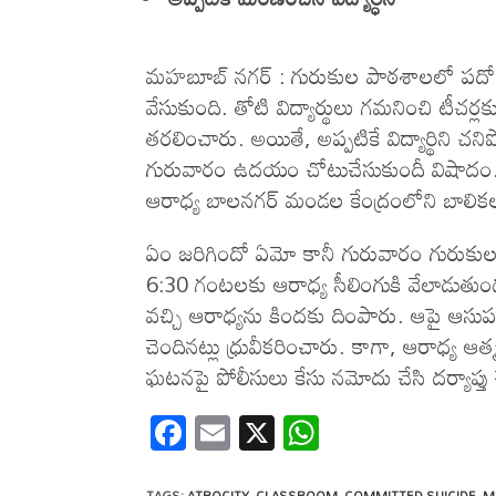
మహబూబ్ నగర్ : గురుకుల పాఠశాలలో పదో తరగత
వేసుకుంది. తోటి విద్యార్థులు గమనించి టీచర
తరలించారు. అయితే, అప్పటికే విద్యార్థిని చన
గురువారం ఉదయం చోటుచేసుకుందీ విషాదం. పోల
ఆరాధ్య బాలనగర్ మండల కేంద్రంలోని బాలికల
ఏం జరిగిందో ఏమో కానీ గురువారం గురుకు
6:30 గంటలకు ఆరాధ్య సీలింగుకి వేలాడుతుండడా
వచ్చి ఆరాధ్యను కిందకు దింపారు. ఆపై ఆసుపత్రి
చెందినట్లు ధ్రువీకరించారు. కాగా, ఆరాధ్య 
ఘటనపై పోలీసులు కేసు నమోదు చేసి దర్యాప్తు చే
F
E
X
W
ac
m
h