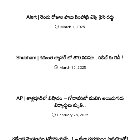
Alert | రెండు రోజుల పాటు సింహాద్రి ఎక్స్ ప్రెస్ ర‌ద్దు
March 1, 2025
Shubham | స‌మంత బ్యాన‌ర్ లో తొలి సినిమా.. రిలీజ్ కు రెడీ !
March 15, 2025
AP | తాళ్ల‌పూడిలో విషాదం – గోదావ‌రిలో మునిగి అయిదుగురు
విద్యార్ధులు మృతి..
February 26, 2025
గజేంద్ర మోక్షణము (శ్లోకద్వయమ్..) – జీవా గురుకులం (ఆడియోతో)