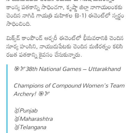
కాంస్య పతకాన్ని సాధించగా, కృష్ణా జిల్లా నాగాయలంకకు
చెందిన నాగిడి గాయత్రి మహిళల (కె-1) ఈవెంట్‌లో స్వర్ణం
సాధించింది.
మిక్స్‌డ్ కాంపౌండ్ ఆర్చరీ ఈవెంట్‌లో భీమవరానికి చెందిన
సూర్య హంసిని, నాయుడుపేటకు చెందిన మణిరత్నం కలిసి
రజత పతకాన్ని కైవసం చేసుకున్నారు.
🎯🏹38th National Games – Uttarakhand
Champions of Compound Women's Team
Archery! 🎯🏹
🥇Punjab
🥈Maharashtra
🥉Telangana