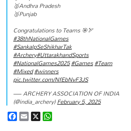
🥈Andhra Pradesh
🥉Punjab
Congratulations to Teams 🎯🏹
#38thNationalGames
#SankalpSeShikharTak
#Archery
#UttarakhandSports
#NationalGames2025
#Games
#Team
#Mixed
#winners
pic.twitter.com/NfEbNvF3JS
— ARCHERY ASSOCIATION OF INDIA
(@india_archery)
February 5, 2025
F
E
X
W
ac
m
h