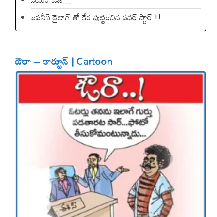
జపనీస్ డైలాగ్ తో కేక పుట్టించిన ప‌వ‌ర్ స్టార్ !!
ఔరా – కార్టూన్ | Cartoon