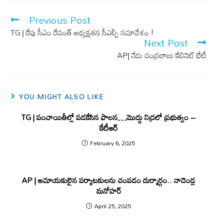
e
ail
at
b
s
Previous Post
o
A
TG | రేపు సీఎం రేవంత్‌ అధ్యక్షతన సీఎల్పీ సమావేశం !
Next Post
o
p
AP| నేడు చంద్రబాబు కేబినెట్ భేటీ
k
p
YOU MIGHT ALSO LIKE
TG | పంచాయితీల్లో ప‌డ‌కేసిన పాల‌న‌…మొద్దు నిద్ర‌లో ప్ర‌భుత్వం –
కేటీఆర్
February 6, 2025
AP | అమాయకులైన పర్యాటకులను చంపడం దుర్మార్గం.. నాదెండ్ల
మనోహర్
April 25, 2025