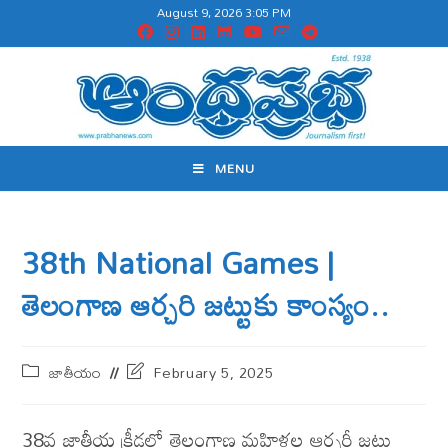
August 9, 2026 3:05 PM
MENU
38th National Games |
తెలంగాణ ఆర్చరి జట్టుకు కాంస్యం..
జాతీయం
February 5, 2025
38వ జాతీయ క్రీడల్లో తెలంగాణ మహిళల ఆర్చరీ జట్టు