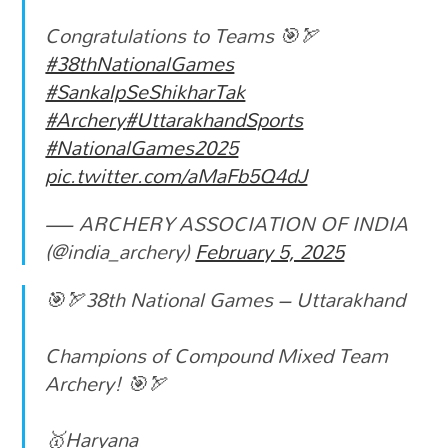
Congratulations to Teams 🎯🏹
#38thNationalGames
#SankalpSeShikharTak
#Archery
#UttarakhandSports
#NationalGames2025
pic.twitter.com/aMaFb5Q4dJ
— ARCHERY ASSOCIATION OF INDIA
(@india_archery)
February 5, 2025
🎯🏹38th National Games – Uttarakhand
Champions of Compound Mixed Team
Archery! 🎯🏹
🥇Haryana