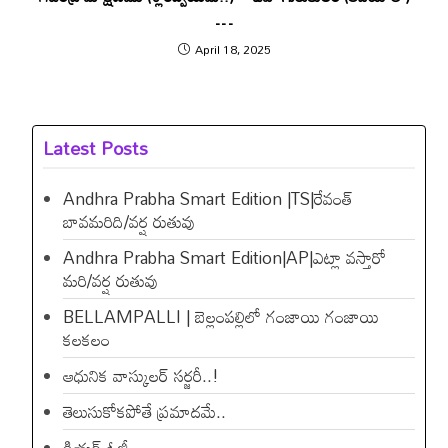
…
April 18, 2025
Latest Posts
Andhra Prabha Smart Edition |TS|రేవంత్​
బావమరిది/వర్ష రుతువు
Andhra Prabha Smart Edition|AP|ఎట్లా వస్తారో
మరి/వర్ష రుతువు
BELLAMPALLI | బెల్లంపల్లిలో గంజాయి గంజాయి
కలకలం
ఆధునిక వాస్కులర్ సర్జరీ..!
తెలుసుకోకపోతే ప్రమాదమే..
డియ‌ర్ ఓజీ…