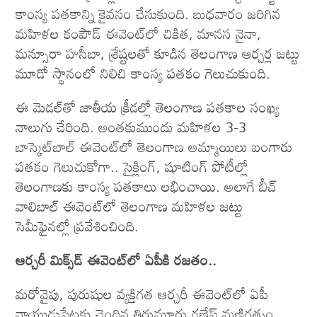
కాంస్య పతకాన్ని కైవసం చేసుకుంది. బుధవారం జరిగిన
మహిళల కంపౌడ్‌ ఈవెంట్‌లో చికిత, మానస నైనా,
మన్సూరా హసీబా, శ్రేష్టలతో కూడిన తెలంగాణ ఆర్చర్ల జట్టు
మూడో స్థానంలో నిలిచి కాంస్య పతకం గెలుచుకుంది.
ఈ మెడల్‌తో జాతీయ క్రీడల్లో తెలంగాణ పతకాల సంఖ్య
నాలుగు చేరింది. అంతకుముందు మహిళల 3-3
బాస్కెట్‌బాల్‌ ఈవెంట్‌లో తెలంగాణ అమ్మాయిలు బంగారు
పతకం గెలుచుకోగా.. సైక్లింగ్‌, షూటింగ్‌ పోటీల్లో
తెలంగాణకు కాంస్య పతకాలు లభించాయి. అలాగే బీచ్‌
వాలిబాల్‌ ఈవెంట్‌లో తెలంగాణ మహిళల జట్టు
సెమీఫైనల్లో ప్రవేశించింది.
ఆర్చరీ మిక్స్‌డ్ ఈవెంట్‌లో ఏపీకి రజతం..
మ‌రోవైపు, పురుషుల వ్యక్తిగత ఆర్చరీ ఈవెంట్‌లో ఏపీ
నాయుడుపేటకు చెందిన తిరుమూరు గణేష్ మణిరత్నం