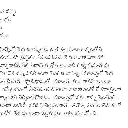
ంగ సంస్థ‌
 లాభం
రం
ేవలు
 మార్కెట్లో పెద్ద మార్పులకు ప్రభుత్వ యాజమాన్యంలోని
ాం రంగంలో ప్రస్తుతం బీఎస్ఎన్ఎల్ పెద్ద ఆటగాడిగా తన
ి. వాస్తవానికి గత ఏడాది ముఖేష్ అంబానీ చిన్న కుమారుడు
ెట్‌వ‌ర్క్ విప‌రీతంగా పెంచిన టారిఫ్స్‌ యూజర్లలో పెద్ద
ోషల్ మీడియా ఫ్లాట్‌ఫామ్‌లో యూజర్లు ఘర్ వాపసీ అంటూ
ింది. ఇదే క్రమంలో బీఎస్ఎన్ఎల్ టాటా సహకారంతో దేశవ్యాప్తంగా
్నాలజీని నిర్మించుకోవటం యూజర్లలో నమ్మకాన్ని పెంచింది.
 కూడా కంపెనీ ప్రతినిధి వెల్లడించారు. జియో, ఎయిర్ టెల్ కంటే
ోకి తేవ‌డం కూడా క‌స్ట‌మ‌ర్ల‌ను ఆక‌ట్టుకుంటోంది.