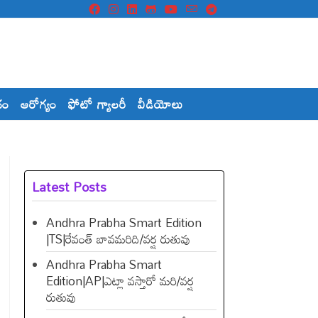
దం
ఆరోగ్యం
ఫోటో గ్యాలరీ
వీడియోలు
Latest Posts
Andhra Prabha Smart Edition
|TS|రేవంత్​ బావమరిది/వర్ష రుతువు
Andhra Prabha Smart
Edition|AP|ఎట్లా వస్తారో మరి/వర్ష
రుతువు