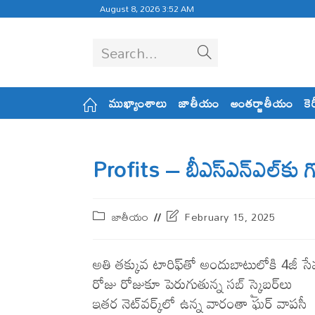
August 8, 2026 3:52 AM
Search...
ముఖ్యాంశాలు
జాతీయం
అంతర్జాతీయం
కె
Profits – బీఎస్​ఎన్​ఎల్​కు గోల
జాతీయం
February 15, 2025
అతి త‌క్కువ టారిఫ్‌తో అందుబాటులోకి 4జీ సే
రోజు రోజుకూ పెరుగుతున్న స‌బ్ స్క్రైబ‌ర్‌లు
ఇత‌ర నెట్‌వ‌ర్క్‌లో ఉన్న వారంతా ఘ‌ర్ వాప‌సీ