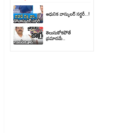
ఆధునిక వాస్కులర్ సర్జరీ..!
తెలుసుకోకపోతే
ప్రమాదమే..