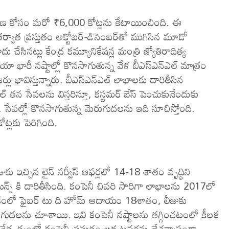
ిస్తరణ కోసం మరో ₹6,000 కోట్లను కేటాయించింది. ఈ
వాత ప్రస్తుతం అక్టోబర్-డిసెంబర్​తో ముగిసిన మూడో
చేసినట్లు కేంద్ర కమ్యూనికేషన్ల మంత్రి జ్యోతిరాదిత్య
యా భారీ నష్టాల్లో కొనసాగుతున్న వేళ బీఎస్ఎన్ఎల్ మాత్రం
భావిస్తున్నారు. బీఎస్ఎన్ఎల్ లాభాలకు దారితీసిన
తన సేవలను విస్తరిస్తూ, కస్టమర్ బేస్ పెంచుకునేందుకు
సేవల్లో కొనసాగుతున్న మెరుగుదలను ఇది సూచిస్తోంది.
ట్లకు పెరిగింది.
కు ఇచ్చిన లైన్ సర్వీస్ ఆఫర్లలో 14-18 శాతం వృద్ధిని
్స్ కి దారితీసింది. కంపెనీ చివరి సారిగా లాభాలను 2017లో
ాసికంలో ఫైబర్ టు ది హోమ్ ఆదాయం 18శాతం, లీజుకు
రుగుదలను చూశాయి. ఇవి కంపెనీ నష్టాలను తగ్గించటంలో కీలక
నేతృత్వంలో కంపెనీ ప్రస్తుతం లక్ష టవర్లను దేశవ్యాప్తంగా