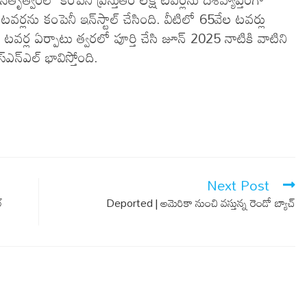
 టవర్లను కంపెనీ ఇన్​స్టాల్​ చేసింది. వీటిలో 65వేల టవర్లు
ర్ల ఏర్పాటు త్వరలో పూర్తి చేసి జూన్ 2025 నాటికి వాటిని
్ఎన్ఎల్ భావిస్తోంది.
Next Post
్
Deported | అమెరికా నుంచి వ‌స్తున్న‌ రెండో బ్యాచ్