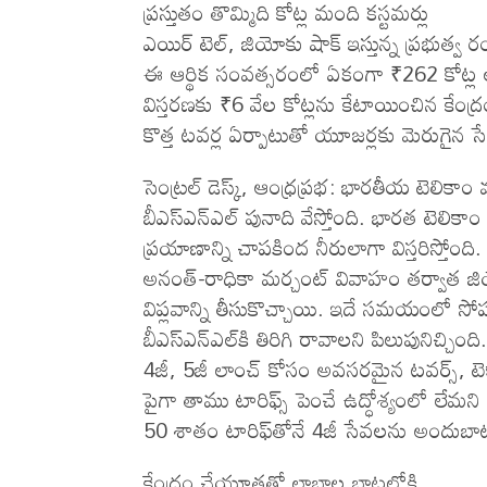
ప్ర‌స్తుతం తొమ్మిది కోట్ల మంది క‌స్ట‌మ‌ర్లు
ఎయిర్ టెల్, జియోకు షాక్ ఇస్తున్న ప్ర‌భుత్వ ర
ఈ ఆర్థిక సంవ‌త్స‌రంలో ఏకంగా ₹262 కోట్ల
విస్తరణకు ₹6 వేల కోట్లను కేటాయించిన కేంద్
కొత్త టవర్ల ఏర్పాటుతో యూజర్లకు మెరుగైన స
సెంట్రల్​ డెస్క్​, ఆంధ్రప్రభ: భారతీయ టెలికాం
బీఎస్ఎన్ఎల్ పునాది వేస్తోంది. భారత‌ టెలిక
ప్రయాణాన్ని చాపకింద నీరులాగా విస్తరిస్తోంద
అనంత్-రాధికా మర్చంట్ వివాహం తర్వాత జియో న
విప్లవాన్ని తీసుకొచ్చాయి. ఇదే సమ‌యంలో స
బీఎస్ఎన్ఎల్‌కి తిరిగి రావాలని పిలుపునిచ్చ
4జీ, 5జీ లాంచ్ కోసం అవసరమైన టవర్స్, టెక
పైగా తాము టారిఫ్స్ పెంచే ఉద్ధోశ్యంలో లేమని
50 శాతం టారిఫ్‌తోనే 4జీ సేవ‌ల‌ను అందుబాటుల
కేంద్రం చేయూత‌తో లాభాల బాట‌లోకి..