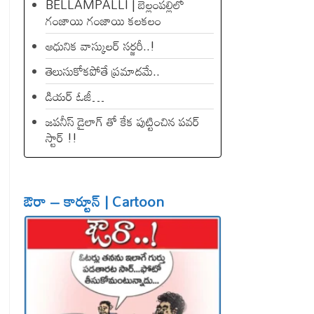
BELLAMPALLI | బెల్లంపల్లిలో
గంజాయి గంజాయి కలకలం
ఆధునిక వాస్కులర్ సర్జరీ..!
తెలుసుకోకపోతే ప్రమాదమే..
డియ‌ర్ ఓజీ…
జపనీస్ డైలాగ్ తో కేక పుట్టించిన ప‌వ‌ర్
స్టార్ !!
ఔరా – కార్టూన్ | Cartoon