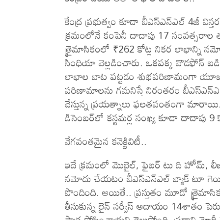
కేంద్ర ప్ర‌భుత్వం కూడా బీఎస్ఎన్ఎల్ 4జీ వ
క్రమంలోనే కంపెనీ దాదాపు 17 సంవత్సరాల తర్
త్రైమాసికంలో ₹262 కోట్ల నికర లాభాన్ని నమోదు 
సింధియా వెల్లడించారు. ఒకపక్క వొడఫోన్ ఐడి
లాభాల బాట పట్టడం శుభపరిణామంగా యూజర్లు 
పరిణామాలను గమనిస్తే నిరంతరం బీఎస్ఎన్ఎల్ 
చేస్తున్న ప్రయత్నాలు ఫలతవంతంగా మారాయి. 
డిసెంబర్‌లో కస్టమర్ల సంఖ్య కూడా దాదాపు 9 కో
వేగవంతమైన కనెక్టివిటీ..
ఇదే క్రమంలో మొబైల్, ఫైబర్ టు ది హోమ్, లీజు
నమోదు చేయటం బీఎస్ఎన్ఎల్ బ్యాక్ టూ గెయిన
పొందింది. అయితే.. ప్రస్తుతం మూడో త్రైమ
తీసుకున్న లైన్ సర్వీస్ ఆదాయం 14శాతం పె
పాత్ర పోషించాయని తెలుస్తోంది. ప్రధాని మోదీ 