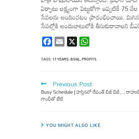
ఏర్పాటు లక్ష్యంగా పెట్టుకోగా ఇప్పటికే 75 వేల
సేవలను అందించటం ప్రారంభించాయి. మిగిన టవ
సేవల్లోకి అందుబాటులోకి తీసుకురావాలని బీఎస
F
E
X
W
ac
m
h
e
ail
at
TAGS
:
17 YEARS
,
BSNL
,
PROFITS
b
s
o
A
Previous Post
o
p
Busy Schedule | హస్తినలో రేవంత్ బిజీ బిజీ… రాహుల
k
p
గాంధీతో భేటి
YOU MIGHT ALSO LIKE