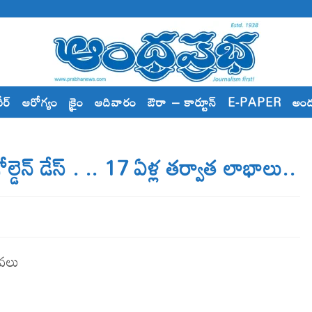
రీర్
ఆరోగ్యం
క్రైం
ఆదివారం
ఔరా – కార్టూన్
E-PAPER
అం
్డెన్​ డేస్​ . .. 17 ఏళ్ల త‌ర్వాత లాభాలు..
వ‌లు