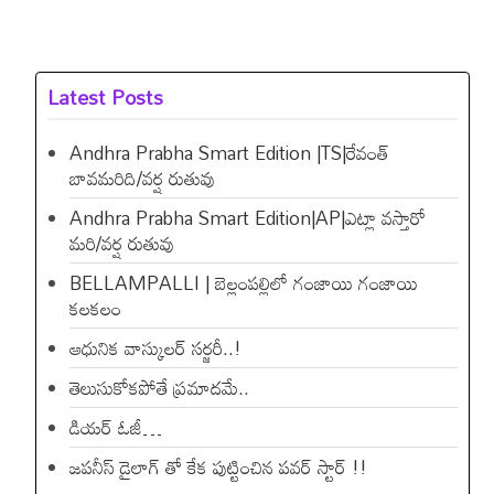
Latest Posts
Andhra Prabha Smart Edition |TS|రేవంత్​
బావమరిది/వర్ష రుతువు
Andhra Prabha Smart Edition|AP|ఎట్లా వస్తారో
మరి/వర్ష రుతువు
BELLAMPALLI | బెల్లంపల్లిలో గంజాయి గంజాయి
కలకలం
ఆధునిక వాస్కులర్ సర్జరీ..!
తెలుసుకోకపోతే ప్రమాదమే..
డియ‌ర్ ఓజీ…
జపనీస్ డైలాగ్ తో కేక పుట్టించిన ప‌వ‌ర్ స్టార్ !!