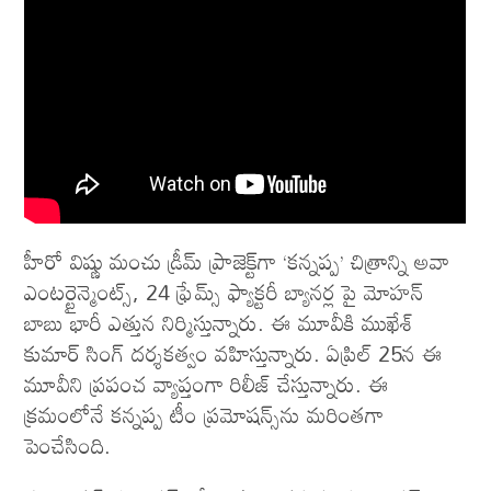
హీరో విష్ణు మంచు డ్రీమ్ ప్రాజెక్ట్‌గా ‘కన్నప్ప’ చిత్రాన్ని అవా
ఎంటర్టైన్మెంట్స్, 24 ఫ్రేమ్స్ ఫ్యాక్టరీ బ్యానర్ల పై మోహన్
బాబు భారీ ఎత్తున నిర్మిస్తున్నారు. ఈ మూవీకి ముఖేశ్
కుమార్ సింగ్ దర్శకత్వం వహిస్తున్నారు. ఏప్రిల్ 25న ఈ
మూవీని ప్రపంచ వ్యాప్తంగా రిలీజ్ చేస్తున్నారు. ఈ
క్రమంలోనే కన్నప్ప టీం ప్రమోషన్స్‌ను మరింతగా
పెంచేసింది.