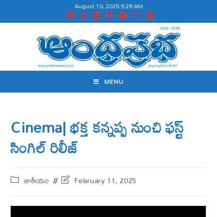
August 10, 2026 9:28 AM
MENU
Cinema| భక్త కన్నప్ప నుంచి ఫస్ట్
సింగిల్ రిలీజ్
జాతీయం
February 11, 2025