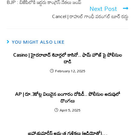
o
p
BJP : బీజేపీలోకి ఇద్ద‌రు కాంగ్రెస్ నేతలు జంప్
k
p
Next Post
Cancel | రాహుల్ గాంధీ వరంగల్ టూర్ రద్దు
YOU MIGHT ALSO LIKE
Casino | హైద‌రాబాద్ శివార్ల‌లో కాసినో.. ఫామ్ హౌజ్ పై పోలీసుల
దాడి
February 12, 2025
AP | రూ.3కోట్ల విలువైన బంగారం దోపిడీ.. పోలీసుల అదుపులో
దొంగలు
April 5, 2025
బ్రహ్మాకుమారీస్‌ అమృత గుళికలు (ఆడియోతో)…