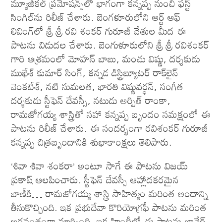
మ్యూజికల్ ప్రమోషన్స్‌లో భాగంగా కన్నప్ప నుంచి ఫస్ట్
సింగిల్‌ను రిలీజ్ చేశారు. బెంగళూరులోని ఆర్ట్ ఆఫ్
లివింగ్‌లో శ్రీ శ్రీ రవి శంకర్ గురూజీ చేతుల మీద ఈ
పాటను విడుదల చేశారు. బెంగుళూరులోని శ్రీ శ్రీ రవిశంకర్
గారి ఆశ్రమంలో మోహన్ బాబు, మంచు విష్ణు, దర్శకుడు
ముఖేశ్ కుమార్ సింగ్, కన్నడ డిస్ట్రిబ్యూటర్ రాక్‌లైన్
వెంకటేశ్, నటి సుమలత, భారతి విష్ణువర్ధన్, సంగీత
దర్శకుడు స్టీఫెన్ దేవస్సీ, నటుడు అర్పిత్ రాంకా,
రామజోగయ్య శాస్త్రితో సహా కన్నప్ప బృందం సమక్షంలో ఈ
పాటను రిలీజ్ చేశారు. ఈ సందర్భంగా రవిశంకర్ గురూజీ
కన్నప్ప చిత్రబృందానికి శుభాకాంక్షలు తెలిపారు.
‘శివా శివా శంకరా’ అంటూ సాగే ఈ పాటను విజయ్
ప్రకాష్ ఆలపించారు. స్టీఫెన్ దేవస్సీ ఆహ్లాదకరమైన
బాణీకి… రామజోగయ్య శాస్త్రి సాహిత్యం మరింత అందాన్ని
తీసుకొచ్చింది. ఇక ప్రభుదేవా కొరియోగ్రఫీ పాటను మరింత
అర్థవంతంగా మార్చింది. ఇక హిందీలో ఈ పాటను జావేద్