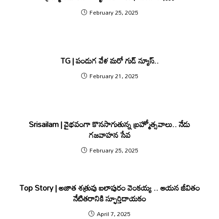
February 25, 2025
TG | పండుగ వేళ మ‌రో గుడ్ న్యూస్..
February 21, 2025
Srisailam | వైభవంగా కొనసాగుతున్న బ్రహ్మోత్సవాలు.. నేడు
గజవాహన సేవ
February 25, 2025
Top Story | అజాత శత్రువు ఐలాపురం వెంకయ్య .. ఆయన జీవితం
నేటిత‌రానికి స్ఫూర్తిదాయకం
April 7, 2025