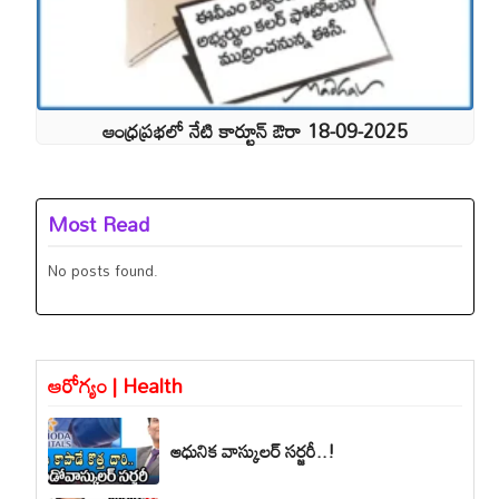
ఆంధ్రప్రభలో నేటి కార్టూన్ ఔరా 18-09-2025
Most Read
No posts found.
ఆరోగ్యం | Health
ఆధునిక వాస్కులర్ సర్జరీ..!