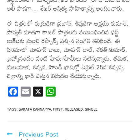
అలీ పాడగా… శేఖర్ అస్తిత్వ సాహిత్యాన్ని అందించారు.
ఈ చిత్రంలో రుద్రుడిగా ప్రభాస్, శివుడిగా అక్షయ్ కుమార్,
పార్వతీ మాతగా కాజల్ పాత్రలకు సంబంధించిన ఫస్ట్
లుక్‌లకు మంచి రెస్పాన్స్ వచ్చిన సంగతి తెలిసిందే. ఈ
సినిమాలో మోహన్ బాబు, మోహన్ లాల్, శరత్ కుమార్,
బ్రహ్మానందం వంటి హేమాహేమీలు నటిస్తున్నారు. తమిళ,
మలయాళ, కన్నడ, హిందీ భాషల్లో ఏప్రిల్ 25న కన్నప్ప
చిత్రాన్ని భారీ ఎత్తున విడుదల చేయనున్నారు.
F
E
X
W
ac
m
h
e
ail
at
TAGS
:
BAKATA KANNAPPA
,
FIRST
,
RELEASED
,
SINGLE
b
s
o
A
Previous Post