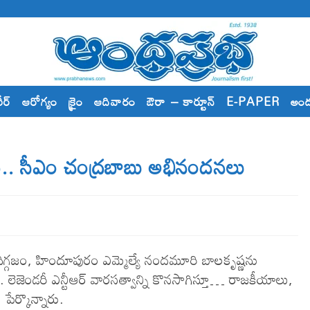
రీర్
ఆరోగ్యం
క్రైం
ఆదివారం
ఔరా – కార్టూన్
E-PAPER
అం
.. సీఎం చంద్రబాబు అభినందనలు
 దిగ్గజం, హిందూపురం ఎమ్మెల్యే నందమూరి బాలకృష్ణను
 లెజెండరీ ఎన్టీఆర్ వారసత్వాన్ని కొనసాగిస్తూ… రాజకీయాలు,
 పేర్కొన్నారు.