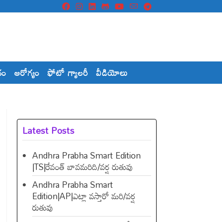
దం
ఆరోగ్యం
ఫోటో గ్యాలరీ
వీడియోలు
Latest Posts
Andhra Prabha Smart Edition
|TS|రేవంత్​ బావమరిది/వర్ష రుతువు
Andhra Prabha Smart
Edition|AP|ఎట్లా వస్తారో మరి/వర్ష
రుతువు