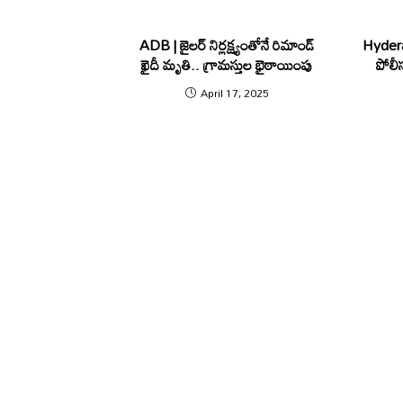
ADB | జైలర్ నిర్లక్ష్యంతోనే రిమాండ్
Hydera
ఖైదీ మృతి.. గ్రామస్తుల భైఠాయింపు
పోలీస
April 17, 2025