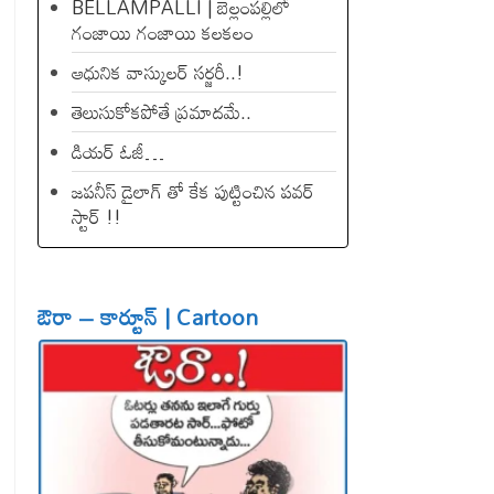
BELLAMPALLI | బెల్లంపల్లిలో
గంజాయి గంజాయి కలకలం
ఆధునిక వాస్కులర్ సర్జరీ..!
తెలుసుకోకపోతే ప్రమాదమే..
డియ‌ర్ ఓజీ…
జపనీస్ డైలాగ్ తో కేక పుట్టించిన ప‌వ‌ర్
స్టార్ !!
ఔరా – కార్టూన్ | Cartoon