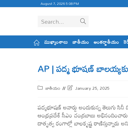
August 7, 2026 5:08 PM
Search...
ముఖ్యాంశాలు
జాతీయం
అంతర్జాతీయం
కె
AP | పద్మ భూషణ్ బాలయ్యకు
జాతీయం
January 25, 2025
పద్మభూషణ్ అవార్డు అందుకున్న తెలుగు సినీ
ఆంధ్రప్రదేశ్ సీఎం చంద్రబాబు అభినందించారు.
దాతృత్వ రంగాల్లో బాలకృష్ణ రాణిస్తున్నారు అని