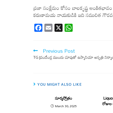
ప్రజా సంక్షేమం కోసం బాలకృష్ణ అంకితభావం ఎం
కరుణామయ నాయకుడికి ఇది సముచిత గౌరవమ
F
E
X
W
ac
m
h
e
ail
at
b
s
Previous Post
o
A
TG |వందేండ్ల ముందు చూపుతో ఉస్మానియా ఆస్పత్రి నిర
o
p
k
p
YOU MIGHT ALSO LIKE
సూర్యస్తోత్రం
Liquor
రోజుల 
March 30, 2025