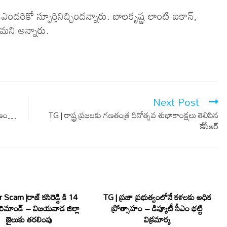
దరికో స్ఫూర్తినిచ్చిందన్నారు. బాలకృష్ణ లాంటి ఐకాన్,
ని అన్నారు.
Next Post
్మాణం…
TG | రాష్ట్ర ప్రజలకు గణతంత్ర దినోత్సవ శుభాకాంక్షలు తెలిపిన
కేసీఆర్
 Scam |రాజ్ కసిరెడ్డి కి 14
TG | ప్రజా ప్రభుత్వంలోనే కళలకు అధిక
రిమాండ్ – విజయవాడ జిల్లా
ప్రోత్సాహం – డిప్యూటీ సీఎం భట్టి
జైలుకు తరలింపు
విక్రమార్క