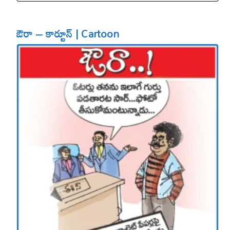
ఔరా – కార్టూన్ | Cartoon