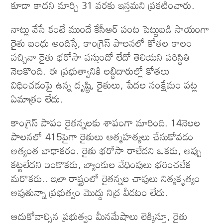
కూడా కాదని మార్చి 31 వరకు ఇస్తమని ప్రకటించారు.
నాట్లు వేసే కంటే ముందే కేసీఆర్ పంట పెట్టుబడి సాయంగా
రైతు బంధు అందిస్తే, కాంగ్రెస్ పాలనలో కోతల కాలం
వచ్చినా రైతు భరోసా వస్తుందో లేదో తెలియని పరిస్థితి
నెలకొంది. ఈ ప్రభుత్వానికి లబ్ధిదారుల్లో కోతలు
విధించడంపై ఉన్న దృష్టి, రైతులు, పేదల సంక్షేమం పట్ల
ఏమాత్రం లేదు.
కాంగ్రెస్ పాపం రైతన్నలకు శాపంగా మారింది. 14నెలల
పాలనలో 415పైగా రైతులు ఆత్మహత్యలు చేసుకోవడం
అత్యంత బాధాకరం. రైతు భరోసా రాలేదని ఒకరు, అప్పు
కట్టలేదని ఇంకొకరు, బ్యాంకుల వేధింపులు భరించలేక
మరొకరు.. ఇలా రాష్ట్రంలో రైతన్నల చావులు నిత్యకృత్యం
అవుతున్నా ప్రభుత్వం మొద్దు నిద్ర వీడటం లేదు.
ఆదుకోవాల్సిన ప్రభుత్వం మీనమేషాలు లెక్కిస్తూ, రైతు