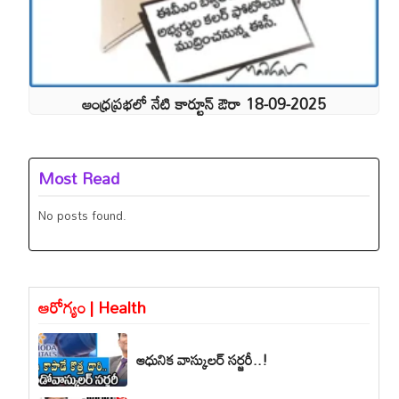
ఆంధ్రప్రభలో నేటి కార్టూన్ ఔరా 18-09-2025
Most Read
No posts found.
ఆరోగ్యం | Health
ఆధునిక వాస్కులర్ సర్జరీ..!