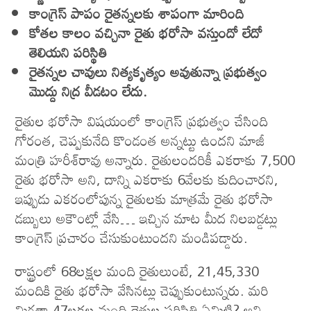
కాంగ్రెస్ పాపం రైతన్నలకు శాపంగా మారింది
కోతల కాలం వచ్చినా రైతు భరోసా వస్తుందో లేదో
తెలియని పరిస్థితి
రైతన్నల చావులు నిత్యకృత్యం అవుతున్నా ప్రభుత్వం
మొద్దు నిద్ర వీడటం లేదు.
రైతుల భరోసా విషయంలో కాంగ్రెస్‌ ప్రభుత్వం చేసింది
గోరంత, చెప్పకునేది కొండంత అన్న‌ట్టు ఉంద‌ని మాజీ
మంత్రి హరీశ్‌రావు అన్నారు. రైతులందరికీ ఎకరాకు 7,500
రైతు భరోసా అని, దాన్ని ఎకరాకు 6వేలకు కుదించార‌ని,
ఇప్పుడు ఎకరంలోపున్న రైతులకు మాత్రమే రైతు భరోసా
డ‌బ్బులు అకౌంట్లో వేసి… ఇచ్చిన మాట మీద నిలబడ్డట్లు
కాంగ్రెస్ ప్రచారం చేసుకుంటుంద‌ని మండిప‌డ్డారు.
రాష్ట్రంలో 68లక్షల మంది రైతులుంటే, 21,45,330
మందికి రైతు భరోసా వేసినట్లు చెప్పుకుంటున్నరు. మరి
మిగతా 47లక్షల మంది రైతుల పరిస్థితి ఏమిటి? అని