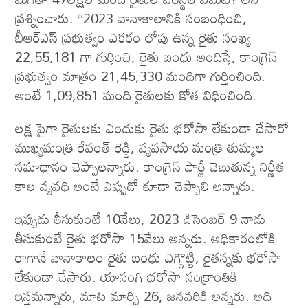
ప్రశ్నించారు. ‘‘2023 వానాకాలానికి సంబంధించి,
బీఆర్ఎస్ ప్రభుత్వం ఎకరం లోపు ఉన్న రైతు సంఖ్య
22,55,181 గా గుర్తించి, రైతు బంధు అందిస్తే, కాంగ్రెస్
ప్రభుత్వం మాత్రం 21,45,330 మందిగా గుర్తించింది.
అంటే 1,09,851 మంది రైతులకు కోత విధించింది.
లక్ష పైగా రైతులకు ఎందుకు రైతు భరోసా లేకుండా చేసారో
ముఖ్యమంత్రి రేవంత్ రెడ్డి, వ్యవసాయ మంత్రి తుమ్మల
సమాధానం చెప్పాలన్నారు. కాంగ్రెస్ పార్టీ చెబుతున్న నిర్ణీత
కాల వ్యవధి అంటే ఎప్పుడో కూడా చెప్పాలి అన్నారు.
ఇప్పుడు తీసుకుంటే 10వేలు, 2023 డిసెంబర్ 9 నాడు
తీసుకుంటే రైతు భరోసా 15వేలు అన్నరు. అధికారంలోకి
రాగానే వానాకాలం రైతు బంధు ఎగ్గొట్టి, రైతన్నకు భరోసా
లేకుండా చేసారు. యాసంగి భరోసా సంక్రాంతికి
ఇస్తమన్నారు, మాట మార్చి 26, జనవరికి అన్నరు. అది