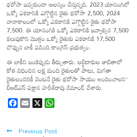
భరోసా ఇవ్వకుండా ఆలస్యం చేస్తున్నది. 2023 యాసంగిలో
ఒక్కో ఎకరానికి ఎగ్గొట్టిన రైతు భరోసా 2,500, 2024
వానాకాలంలో ఒక్కో ఎకరానికి ఎగ్గొట్టిన రైతు భరోసా
7,500. ఈ యాసంగికి ఒక్కో ఎకరానికి ఇవ్వాల్సిన 7,500
కలుపుకొని మొత్తం ఒక్కో రైతుకు ఎకరానికి 17,500
చొప్పున బాకీ పడింది కాంగ్రెస్ ప్రభుత్వం.
ఈ బాకీని ఇంకెప్పుడు తీర్చుతారు. లబ్ధిదారుల జాబితాలో
కోత విధించిన లక్ష మంది రైతులతో పాటు, మిగతా
రైతులందరికీ వెంటనే రైతు భరోసా సాయం అందించాలని’’
బీఆర్ఎస్ పక్షాన హరీశ్‌రావు డిమాండ్ చేశారు.
F
E
X
W
ac
m
h
e
ail
at
b
s
Previous Post