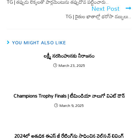
o
A
TG | తప్పుడు లెక్కలతో పార్లమెంటును తప్పుదోవ పట్టించారు..
Next Post
o
p
TG | రైతుల ఖాతాల్లో భరోసా డబ్బులు..
k
p
YOU MIGHT ALSO LIKE
లక్ష్మీ నరసింహునకు నీరాజనం
March 23, 2025
Champions Trophy Finals | టీమిండియా నాలుగో విఎట్ డౌన్
March 9, 2025
2024లో అత్యధిక ఈఎస్ జీ రేటింగ్‌ను సాధించిన వెల్‌స్పన్ లివింగ్