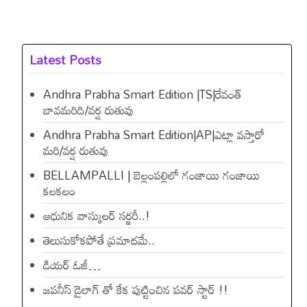
Latest Posts
Andhra Prabha Smart Edition |TS|రేవంత్​
బావమరిది/వర్ష రుతువు
Andhra Prabha Smart Edition|AP|ఎట్లా వస్తారో
మరి/వర్ష రుతువు
BELLAMPALLI | బెల్లంపల్లిలో గంజాయి గంజాయి
కలకలం
ఆధునిక వాస్కులర్ సర్జరీ..!
తెలుసుకోకపోతే ప్రమాదమే..
డియ‌ర్ ఓజీ…
జపనీస్ డైలాగ్ తో కేక పుట్టించిన ప‌వ‌ర్ స్టార్ !!