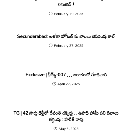
లిమిటెడ్ !
February 19, 2025
Secunderabad: అశోకా హోటల్ కు బాంబు బెదిరింపు కాల్
February 27, 2025
Exclusive | భీమ్స్‌‌‌-007 … ఆకాశంలో గూఢచారి
April 27, 2025
TG | 42 సార్లు ఢిల్లీలో రేవంత్ చ‌క్కెర్లు .. ఉపాధి హామీ ప‌ని దినాలు
త‌గ్గింపు : హరీశ్ రావు
May 3, 2025