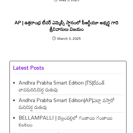
AP | ఉత్తరాంధ్ర టీచర్‌ ఎమ్మెల్సీ స్థానంలో పీఆర్టీయూ అభ్యర్థి గాదె
శ్రీనివాసులు విజయం
March 3, 2025
Latest Posts
Andhra Prabha Smart Edition |TS|రేవంత్​
బావమరిది/వర్ష రుతువు
Andhra Prabha Smart Edition|AP|ఎట్లా వస్తారో
మరి/వర్ష రుతువు
BELLAMPALLI | బెల్లంపల్లిలో గంజాయి గంజాయి
కలకలం