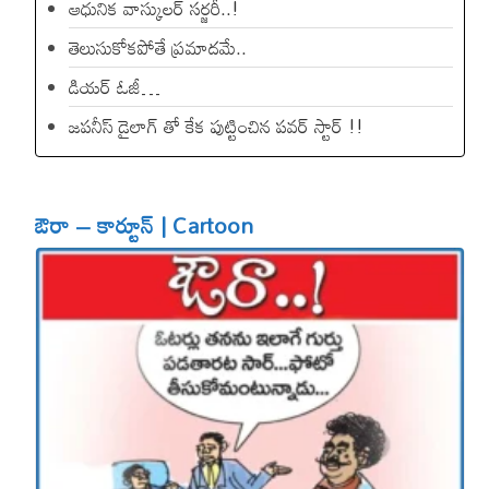
ఆధునిక వాస్కులర్ సర్జరీ..!
తెలుసుకోకపోతే ప్రమాదమే..
డియ‌ర్ ఓజీ…
జపనీస్ డైలాగ్ తో కేక పుట్టించిన ప‌వ‌ర్ స్టార్ !!
ఔరా – కార్టూన్ | Cartoon