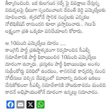
తీర్మానించింది. ఇక కులగ‌ణ‌న స‌ర్వే పై విప‌క్షాలు చేస్తున్న
విమ‌ర్శ‌ల‌పై ధీటుగా స్పందించాల‌ని రేవంత్ రెడ్డి ఎమ్మెల్యేల‌కు
సూచించారు. త్వ‌ర‌లోనే స్థానిక సంస్థ‌ల‌కు ఎన్నిక‌ల
నోటిఫికేషన్ రానుంద‌ని కూడా ప్ర‌స్తావించారు.. గెలుపే
ల‌క్ష్యంగా ప్ర‌తి ఒక్క‌రూ ప‌నిచేయాల‌ని కోరారు.
ఆ 10మంది ఎమ్మెల్యేలు దూరం …
కాంగ్రెస్ పార్టీ ప్రతిష్టాత్మకంగా నిర్వహించిన‌ సీఎల్పీ
సమావేశానికి పార్టీ ఫిరాయించిన 10మంది ఎమ్మెల్యేలు
దూరంగా ఉన్నారు. ప్రస్తుతం పార్టీ ఫిరాయింపుల అంశం
సుప్రీంకోర్టు పరిధిలో ఉండటం, శాసనసభ కార్యదర్శి నుంచి
నోటీసులు వచ్చిన నేపథ్యంలో వివాదాన్ని మరింత జఠిలం
చేసుకోకుండా సీఎల్పీ సమావేశానికి హాజరుకావడం మంచిది
కాదనే అభిప్రాయంతోనే దూరంగా ఉన్న‌ట్లు స‌మాచారం.
F
E
X
W