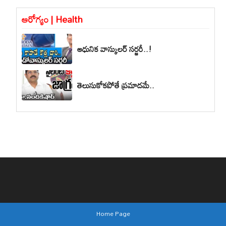
ఆరోగ్యం | Health
ఆధునిక వాస్కులర్ సర్జరీ..!
తెలుసుకోకపోతే ప్రమాదమే..
Home Page