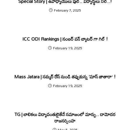
Special Story | ఉపాధ్యాయులు ఫుల్.. విద్యార్థులు నిల్..!
February 7, 2025
ICC ODI Rankings | నంబర్ వన్ బ్యాటర్ గా గిల్ !
February 19, 2025
Mass Jatara | సమ్మర్ రేస్ నుండి తప్పుకున్న ‘మాస్ జాతారా’ !
February 19, 2025
TG | బాలికలు విద్యావంతులైతేనే సమాజంలో మార్పు.. దామోదర
రాజనర్సింహ
May 5, 2025