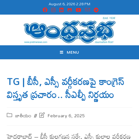
August 6, 2026 2:28 PM
MENU
TG | బీసీ, ఎస్సీ వర్గీకరణపై కాంగ్రెస్
విస్తృత ప్ర‌చారం.. సీఎల్పీ నిర్ణయం
జాతీయం
February 6, 2025
హైద‌రాబాద్ – బీసీ కుల‌గ‌ణ‌న స‌ర్వే, ఎస్సీ కులాల వ‌ర్గీక‌ర‌ణ