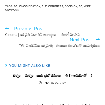
ac
m
h
e
ail
at
TAGS
:
BC
,
CLASSIFICATION
,
CLP
,
CONGRESS
,
DECISION
,
SC
,
WIDE
CAMPAIGN
b
s
o
A
o
p
Previous Post
k
p
Cinema | ఇక ప్ర‌తి ఏటా సినీ అవార్డులు… మురళీమోహన్
Next Post
TG | ఏఆర్​ఎస్ఐ ఆత్మహత్య.. కుటుంబ కలహాలతో బలవన్మరణం
YOU MIGHT ALSO LIKE
ధర్మం – మర్మం : ఋషి ప్రబోధములు – 4(1) (ఆడియోతో…)
February 27, 2025