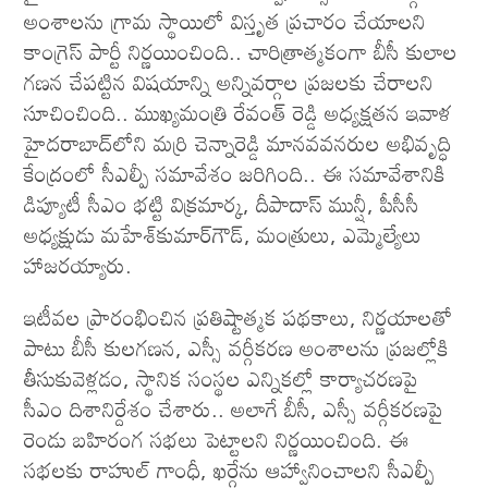
అంశాల‌ను గ్రామ స్థాయిలో విస్తృత ప్ర‌చారం చేయాల‌ని
కాంగ్రెస్ పార్టీ నిర్ణ‌యించింది.. చారిత్రాత్మ‌కంగా బీసీ కులాల
గ‌ణ‌న చేపట్టిన విష‌యాన్ని అన్నివర్గాల ప్ర‌జ‌ల‌కు చేరాల‌ని
సూచించింది.. ముఖ్య‌మంత్రి రేవంత్ రెడ్డి అధ్యక్ష‌త‌న ఇవాళ
హైదరాబాద్‌లోని మర్రి చెన్నారెడ్డి మానవవనరుల అభివృద్ధి
కేంద్రంలో సీఎల్పీ సమావేశం జ‌రిగింది.. ఈ సమావేశానికి
డిప్యూటీ సీఎం భట్టి విక్రమార్క, దీపాదాస్‌ మున్షీ, పీసీసీ
అధ్యక్షుడు మహేశ్‌కుమార్‌గౌడ్‌, మంత్రులు, ఎమ్మెల్యేలు
హాజరయ్యారు.
ఇటీవల ప్రారంభించిన ప్రతిష్టాత్మక పథకాలు, నిర్ణయాలతో
పాటు బీసీ కులగణన, ఎస్సీ వర్గీకరణ అంశాలను ప్రజల్లోకి
తీసుకువెళ్లడం, స్థానిక సంస్థల ఎన్నికల్లో కార్యాచరణపై
సీఎం దిశానిర్దేశం చేశారు.. అలాగే బీసీ, ఎస్సీ వర్గీకరణపై
రెండు బహిరంగ సభలు పెట్టాలని నిర్ణయించింది. ఈ
సభలకు రాహుల్ గాంధీ, ఖర్గేను ఆహ్వానించాలని సీఎల్పీ