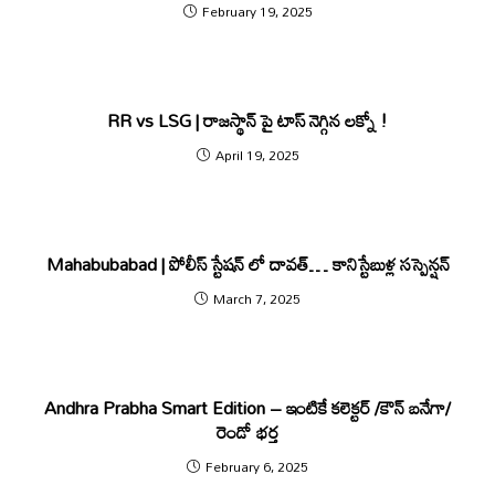
February 19, 2025
RR vs LSG | రాజ‌స్థాన్ పై టాస్ నెగ్గిన ల‌క్నో !
April 19, 2025
Mahabubabad | పోలీస్ స్టేషన్ లో దావత్… కానిస్టేబుళ్ల సస్పెన్షన్
March 7, 2025
Andhra Prabha Smart Edition – ఇంటికే కలెక్టర్ /కౌన్​ బనేగా/
రెండో భర్త
February 6, 2025