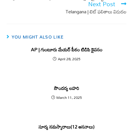
k
p
Next Post
Telangana | టెట్ ఫలితాలు విడుదల
YOU MIGHT ALSO LIKE
AP | గుంటూరు మేయ‌ర్ పీఠం టిడిపి కైవ‌సం
April 28, 2025
సౌందర్య లహరి
March 11, 2025
సూర్య నమస్కారాలు(12 ఆసనాలు)