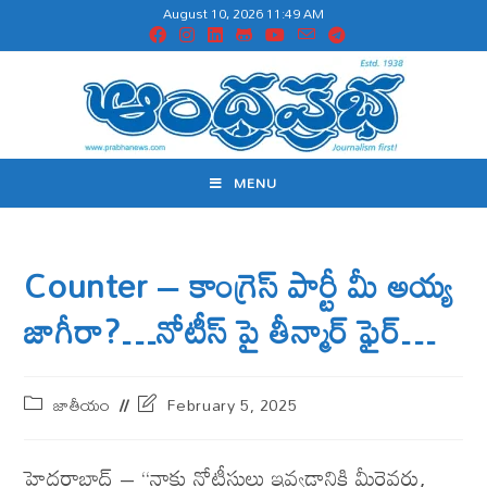
August 10, 2026 11:49 AM
MENU
Counter – కాంగ్రెస్ పార్టీ మీ అయ్య
జాగీరా?…నోటీస్ పై తీన్మార్ ఫైర్…
జాతీయం
February 5, 2025
హైద‌రాబాద్ – “నాకు నోటీసులు ఇవ్వడానికి మీరెవరు,