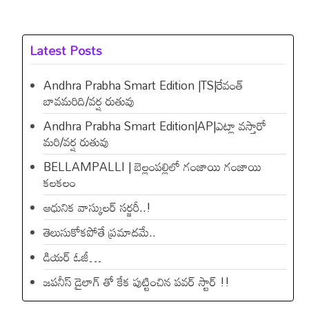
Latest Posts
Andhra Prabha Smart Edition |TS|రేవంత్​
బావమరిది/వర్ష రుతువు
Andhra Prabha Smart Edition|AP|ఎట్లా వస్తారో
మరి/వర్ష రుతువు
BELLAMPALLI | బెల్లంపల్లిలో గంజాయి గంజాయి
కలకలం
ఆధునిక వాస్కులర్ సర్జరీ..!
తెలుసుకోకపోతే ప్రమాదమే..
డియ‌ర్ ఓజీ…
జపనీస్ డైలాగ్ తో కేక పుట్టించిన ప‌వ‌ర్ స్టార్ !!