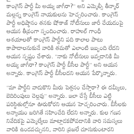
కాంగ్రెస్ పార్టీ మీ అయ్య జాగీరా?” అని ఎమ్మెల్సీ తీన్మార్
మల్లన్న కాంగ్రెస్ నాయకులను హెచ్చరించారు. కాంగ్రెస్
పార్టీ అధిష్ఠానం తనకు షోకాజ్ నోటీసులు జారీ చేయడంపై
ఆయన తీవ్రంగా స్పందించారు. రాహుల్ గాంధీ
ఆశయాలతో కాంగ్రెస్ పార్టీని పది కాలాల పాటు
కాపాడాలనుకునే వారికి తమతో ఎలాంటి ఇబ్బంది లేదని
ఆయన స్పష్టం చేశారు. “నాకు నోటీసులు ఇవ్వడానికి మీ
అయ్య జాగీరా? కాంగ్రెస్ పార్టీ బీసీల పార్టీ” అని ఆయన
అన్నారు. కాంగ్రెస్ పార్టీ బీసీలదని ఆయన పేర్కొన్నారు.
“మా పార్టీని వాడుకొని మీరు పెత్తనం చేస్తారా? ఈ దమ్కీలు,
బెదిరింపులు చెల్లవు” అన్నారు. ఇలా చేస్తే బీసీలు ఎట్టి
పరిస్థితుల్లోనూ ఊరుకోరని ఆయన హెచ్చరించారు. బీసీలకు
అన్యాయం జరిగితే సహించేది లేదని అన్నారు. కుల గణన
నివేదికపై ఎమ్మెల్యేలు మాట్లాడకపోవడానికి వారి సమస్యలు
వారికి ఉండవచ్చునని, వారిని ప్రజలే చూసుకుంటారని