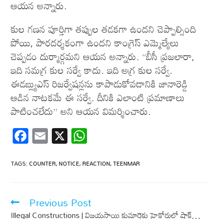
ఆయన అన్నారు.
కుల గణన పూర్తిగా తప్పుల తడకగా ఉందని చెప్పాల్సింది
పోయి, పారదర్శకంగా ఉందని కాంగ్రెస్ ఎమ్మెల్యేలు
చెప్పడం దుర్మార్గమని ఆయన అన్నారు. “బీసీ ప్రజలారా,
ఇది సమగ్ర కుల సర్వే కాదు. ఇది అగ్ర కుల సర్వే.
ఈడబ్ల్యుఎస్ రిజర్వేషన్లను కాపాడుకోవడానికి జానారెడ్డి
ఆడిన నాటకమే ఈ సర్వే. దీనికి ఎలాంటి ప్రమాణాలు
పాటించలేదు” అని ఆయన విమర్శించారు.
F
E
X
W
ac
m
h
e
ail
at
TAGS
:
COUNTER
,
NOTICE
,
REACTION
,
TEENMAR
b
s
o
A
Previous Post
o
p
Illegal Constructions | విజ‌య‌సాయి కుమార్తెకు హైకోర్టులో షాక్…