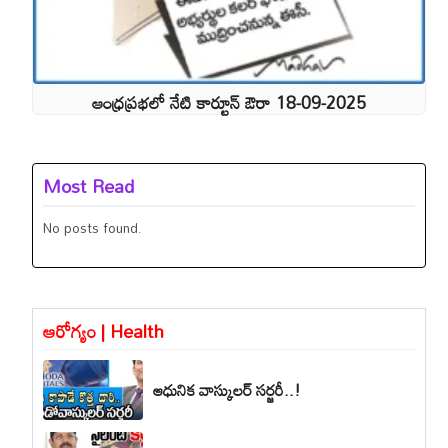
ఆంధ్రప్రభలో నేటి కార్టూన్ ఔరా 18-09-2025
Most Read
No posts found.
ఆరోగ్యం | Health
ఆధునిక వాస్కులర్ సర్జరీ..!