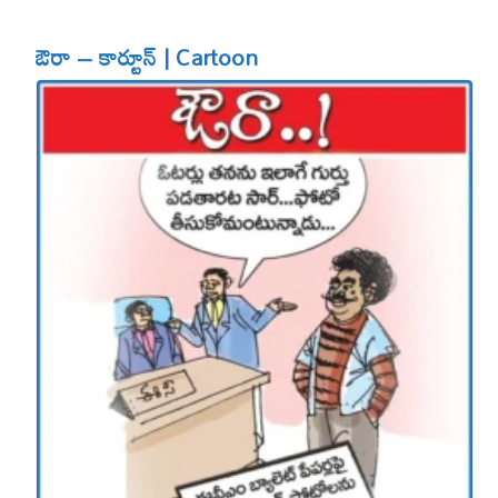
ఔరా – కార్టూన్ | Cartoon