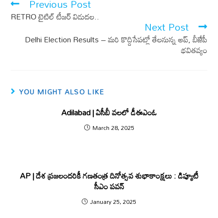
Previous Post
o
p
RETRO టైటిల్ టీజర్ విడుదల..
k
p
Next Post
Delhi Election Results – మరి కొద్దిసేపట్లో తేలనున్న అప్, బీజేపీ
భవితవ్యం
YOU MIGHT ALSO LIKE
Adilabad | ఏసీబీ వలలో డీఈఎంఓ
March 28, 2025
AP | దేశ‌ ప్ర‌జ‌లంద‌రికీ గణతంత్ర దినోత్సవ శుభాకాంక్షలు : డిప్యూటీ
సీఎం ప‌వ‌న్
January 25, 2025