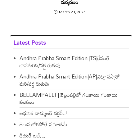
దుర్మ‌ర‌ణం
March 23, 2025
Latest Posts
Andhra Prabha Smart Edition |TS|రేవంత్​
బావమరిది/వర్ష రుతువు
Andhra Prabha Smart Edition|AP|ఎట్లా వస్తారో
మరి/వర్ష రుతువు
BELLAMPALLI | బెల్లంపల్లిలో గంజాయి గంజాయి
కలకలం
ఆధునిక వాస్కులర్ సర్జరీ..!
తెలుసుకోకపోతే ప్రమాదమే..
డియ‌ర్ ఓజీ…