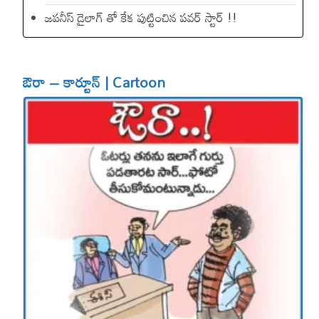
జపనీస్ డైలాగ్ తో కేక పుట్టించిన ప‌వ‌ర్ స్టార్ !!
ఔరా – కార్టూన్ | Cartoon