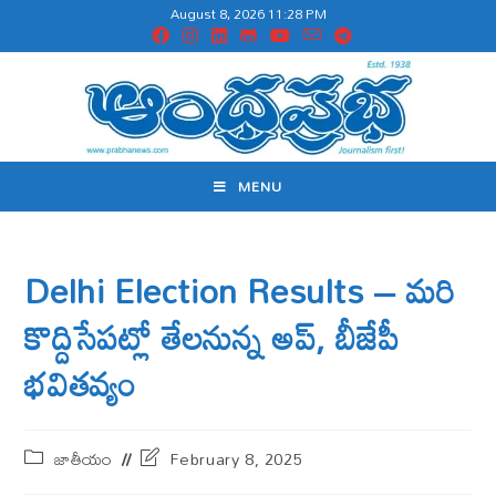
August 8, 2026 11:28 PM
MENU
Delhi Election Results – మరి
కొద్దిసేపట్లో తేలనున్న అప్, బీజేపీ
భవితవ్యం
జాతీయం
February 8, 2025