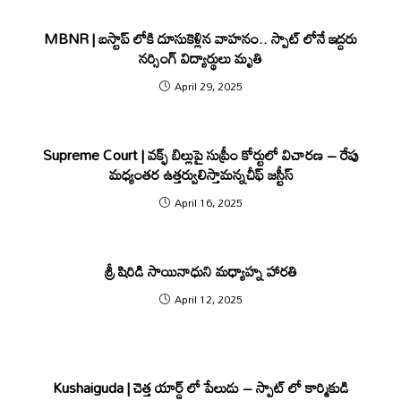
MBNR | బస్టాప్ లోకి దూసుకెళ్లిన వాహనం.. స్పాట్ లోనే ఇద్దరు
నర్సింగ్ విద్యార్థులు మృతి
April 29, 2025
Supreme Court | వక్ఫ్ బిల్లుపై సుప్రీం కోర్టులో విచార‌ణ – రేపు
మ‌ధ్యంత‌ర ఉత్త‌ర్వులిస్తామ‌న్న‌చీఫ్ జ‌స్టీస్
April 16, 2025
శ్రీ షిరిడి సాయినాధుని మధ్యాహ్న హారతి
April 12, 2025
Kushaiguda | చెత్త యార్డ్ లో పేలుడు – స్పాట్ లో కార్మికుడి