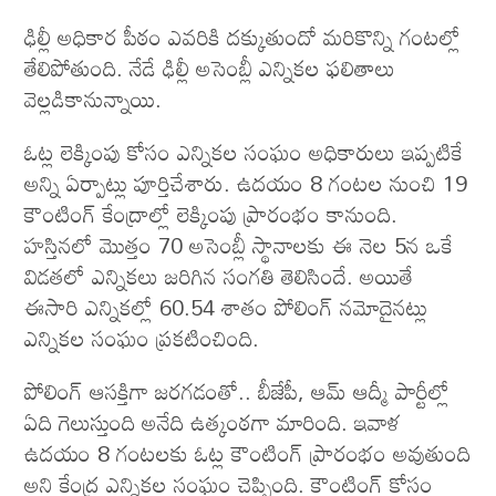
ఢిల్లీ అధికార పీఠం ఎవరికి దక్కుతుందో మరికొన్ని గంటల్లో
తేలిపోతుంది. నేడే ఢిల్లీ అసెంబ్లీ ఎన్నికల ఫలితాలు
వెల్లడికానున్నాయి.
ఓట్ల లెక్కింపు కోసం ఎన్నికల సంఘం అధికారులు ఇప్పటికే
అన్ని ఏర్పాట్లు పూర్తిచేశారు. ఉదయం 8 గంటల నుంచి 19
కౌంటింగ్‌ కేంద్రాల్లో లెక్కింపు ప్రారంభం కానుంది.
హస్తినలో మొత్తం 70 అసెంబ్లీ స్థానాలకు ఈ నెల 5న ఒకే
విడతలో ఎన్నికలు జరిగిన సంగతి తెలిసిందే. అయితే
ఈసారి ఎన్నికల్లో 60.54 శాతం పోలింగ్‌ నమోదైనట్లు
ఎన్నికల సంఘం ప్రకటించింది.
పోలింగ్ ఆసక్తిగా జరగడంతో.. బీజేపీ, ఆమ్ ఆద్మీ పార్టీల్లో
ఏది గెలుస్తుంది అనేది ఉత్కంఠగా మారింది. ఇవాళ
ఉదయం 8 గంటలకు ఓట్ల కౌంటింగ్ ప్రారంభం అవుతుంది
అని కేంద్ర ఎన్నికల సంఘం చెప్పింది. కౌంటింగ్ కోసం