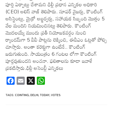
పూర్తి ఏర్పాట్లు చేశామని ఢిల్లీ ప్రధాన ఎన్నికల అధికారి
(CEO) అలిస్ వాజ్ తెలిపారు. సూపర్ వైజర్లు, కౌంటింగ్
అసిస్టెంట్లు, మైక్రో అబ్జర్వర్లు, సహాయక సిబ్బంది మొత్తం 5
వేల మందిని నియమించినట్లు తెలిపారు. కౌంటింగ్
మొదలయ్యే ముందు ప్రతీ నియోజకవర్గం నుంచి
ర్యాండమ్‌గా 5 వీవీ పాట్లను లెక్కించి, ఈవీఎం ఓట్లతో పోల్చి
చూస్తారు. అంతా కరెక్టుగా ఉంటేనే.. కౌంటింగ్
జరుగుతుంది. సాయంత్రం 6 గంటల లోగా కౌంటింగ్
పూర్తవుతుందని అంచనా. ఫలితాలను కూడా ఇవాళే
ప్రకటిస్తారు.ఢిల్లీ అసెంబ్లీ ఎన్నికలు
F
E
X
W
ac
m
h
e
ail
at
TAGS
:
COINTING
,
DELHI
,
TODAY
,
VOTES
b
s
o
A