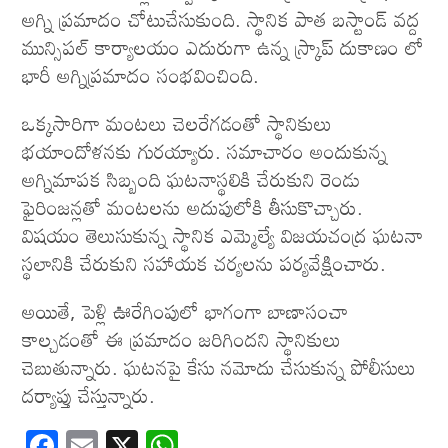
అగ్ని ప్రమాదం చోటుచేసుకుంది. స్థానిక పాత బస్టాండ్ వ‌ద్ద‌
మున్సిపల్‌ కార్యాలయం ఎదురుగా ఉన్న స్క్రాప్‌ దుకాణం లో
భారీ అగ్నిప్రమాదం సంభవించింది.
ఒక్కసారిగా మంటలు చెలరేగడంతో స్థానికులు
భయాందోళనకు గురయ్యారు. సమాచారం అందుకున్న
అగ్నిమాపక సిబ్బంది ఘటనాస్థలికి చేరుకుని రెండు
ఫైరింజన్లతో మంటలను అదుపులోకి తీసుకొచ్చారు.
విషయం తెలుసుకున్న స్థానిక ఎమ్మెల్యే విజయచంద్ర ఘటనా
స్థలానికి చేరుకుని సహాయక చర్యలను పర్యవేక్షించారు.
అయితే, పెళ్లి ఊరేగింపులో భాగంగా బాణాసంచా
కాల్చడంతో ఈ ప్రమాదం జరిగిందని స్థానికులు
చెబుతున్నారు. ఘ‌ట‌న‌పై కేసు న‌మోదు చేసుకున్న పోలీసులు
ద‌ర్యాప్తు చేస్తున్నారు.
F
E
X
W