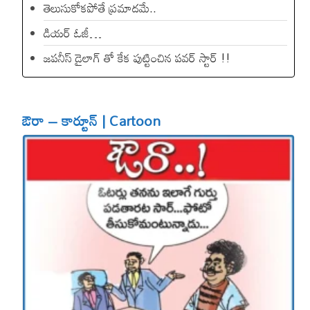
తెలుసుకోకపోతే ప్రమాదమే..
డియ‌ర్ ఓజీ…
జపనీస్ డైలాగ్ తో కేక పుట్టించిన ప‌వ‌ర్ స్టార్ !!
ఔరా – కార్టూన్ | Cartoon