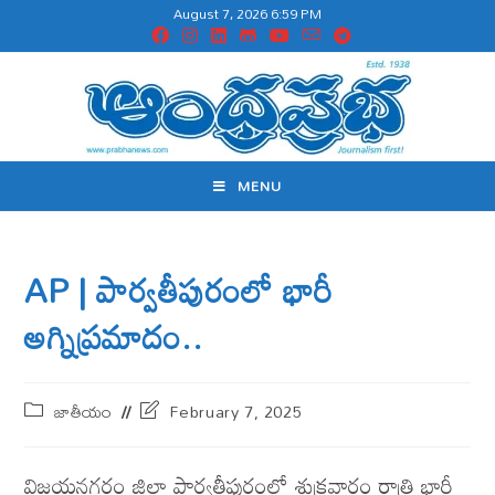
August 7, 2026 6:59 PM
MENU
AP | పార్వతీపురంలో భారీ
అగ్నిప్రమాదం..
జాతీయం
February 7, 2025
విజయనగరం జిల్లా పార్వతీపురంలో శుక్రవారం రాత్రి భారీ