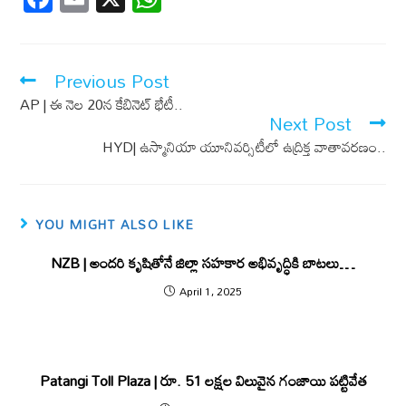
ac
m
h
e
ail
at
b
s
Previous Post
o
A
AP | ఈ నెల 20న కేబినెట్ భేటీ..
Next Post
o
p
HYD| ఉస్మానియా యూనివర్సిటీలో ఉద్రిక్త వాతావరణం..
k
p
YOU MIGHT ALSO LIKE
NZB | అందరి కృషితోనే జిల్లా సహకార అభివృద్ధికి బాటలు…
April 1, 2025
Patangi Toll Plaza | రూ. 51 లక్షల విలువైన గంజాయి పట్టివేత