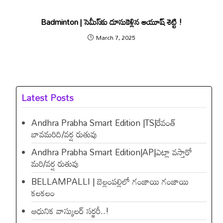
Badminton | సెమీస్‌కు దూసుకెళ్లిన ఆయూష్‌ శెట్టి !
March 7, 2025
Latest Posts
Andhra Prabha Smart Edition |TS|రేవంత్​
బావమరిది/వర్ష రుతువు
Andhra Prabha Smart Edition|AP|ఎట్లా వస్తారో
మరి/వర్ష రుతువు
BELLAMPALLI | బెల్లంపల్లిలో గంజాయి గంజాయి
కలకలం
ఆధునిక వాస్కులర్ సర్జరీ..!