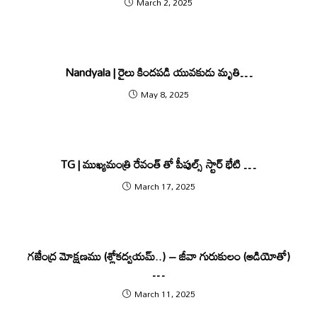
March 2, 2025
Nandyala | రైలు కిందపడి యువకుడు మృతి…
May 8, 2025
TG | ముఖ్యమంత్రి రేవంత్ తో పీపుల్స్ స్టార్ భేటి …
March 17, 2025
గజేంద్ర మోక్షణము (శ్లోకద్వయమ్..) – జీవా గురుకులం (ఆడియోతో)
…
March 11, 2025