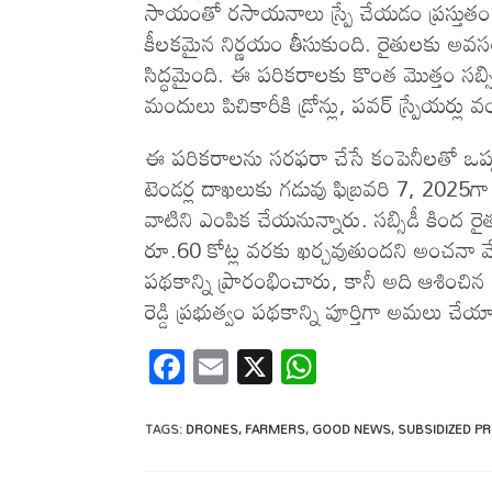
సాయంతో రసాయనాలు స్ప్రే చేయడం ప్రస్తుతం
కీలకమైన నిర్ణయం తీసుకుంది. రైతులకు అవస
సిద్ధమైంది. ఈ పరికరాలకు కొంత మొత్తం సబ్సిడీ
మందులు పిచికారీకి డ్రోన్లు, పవర్ స్ప్రేయర్
ఈ పరికరాలను సరఫరా చేసే కంపెనీలతో ఒప్ప
టెండర్ల దాఖలుకు గడువు ఫిబ్రవరి 7, 2025గా న
వాటిని ఎంపిక చేయనున్నారు. సబ్సిడీ కిం
రూ.60 కోట్ల వరకు ఖర్చవుతుందని అంచనా
పథకాన్ని ప్రారంభించారు, కానీ అది ఆశించిన
రెడ్డి ప్రభుత్వం పథకాన్ని పూర్తిగా అమలు చేయ
F
E
X
W
ac
m
h
e
ail
at
TAGS
:
DRONES
,
FARMERS
,
GOOD NEWS
,
SUBSIDIZED PR
b
s