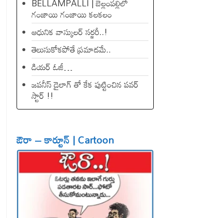
BELLAMPALLI | బెల్లంపల్లిలో
గంజాయి గంజాయి కలకలం
ఆధునిక వాస్కులర్ సర్జరీ..!
తెలుసుకోకపోతే ప్రమాదమే..
డియ‌ర్ ఓజీ…
జపనీస్ డైలాగ్ తో కేక పుట్టించిన ప‌వ‌ర్
స్టార్ !!
ఔరా – కార్టూన్ | Cartoon