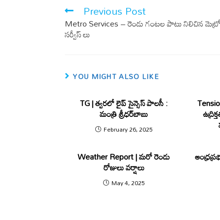
o
A
Previous Post
o
p
Metro Services – రెండు గంటల పాటు నిలిచిన మెట్ర
k
p
సర్వీస్ లు
YOU MIGHT ALSO LIKE
TG | త్వరలో లైప్‌ సైన్సెస్‌ పాలసీ :
Tension
మంత్రి శ్రీధర్‌బాబు
ఉద్రిక
February 26, 2025
Weather Report | మరో రెండు
ఆంధ్రప్ర
రోజులు వర్షాలు
May 4, 2025