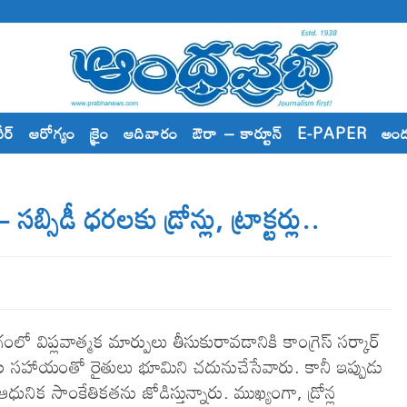
రీర్
ఆరోగ్యం
క్రైం
ఆదివారం
ఔరా – కార్టూన్
E-PAPER
అం
్సిడీ ధ‌ర‌ల‌కు డ్రోన్లు, ట్రాక్ట‌ర్లు..
ిప్లవాత్మక మార్పులు తీసుకురావడానికి కాంగ్రెస్ సర్కార్
న్నల సహాయంతో రైతులు భూమిని చదునుచేసేవారు. కానీ ఇప్పుడు
 ఆధునిక సాంకేతికతను జోడిస్తున్నారు. ముఖ్యంగా, డ్రోన్ల