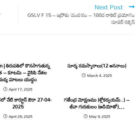
Next Post
ో
GSLV F 15 – ఇస్రోకు ‘వంద‌’నం – 100వ రాకెట్ ప్రయోగం
సూపర్ స‌క్సెస్‌
 | తిరుపతిలో కొనసాగుతున్న
సూర్య నమస్కారాలు(12 ఆసనాలు)
్తత – కూట‌మి – వైసిపి నేత‌ల
March 4, 2025
మధ్య మాటలు యుధ్దం
April 17, 2025
భలో నేటి కార్టూన్ ఔరా 27-04-
గజేంద్ర మోక్షణము (శ్లోకద్వయమ్..) –
2025
జీవా గురుకులం (ఆడియోతో)…
April 26, 2025
May 9, 2025