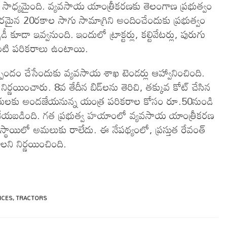
 సాధ్యమైంది. వ్యవసాయ యాంత్రీకరణకు తెలంగాణ ప్రభుత్వం
రమైన 20రకాల సాగు సామాగ్రిని అందించేందుకు ప్రభుత్వం
 కూడా ఇవ్వనుంది. ఇందులో ట్రాక్టర్లు, కల్టివేటర్లు, పురుగు
లు వంటి పరికరాలు ఉంటాయి.
ందం చేసేందుకు వ్యవసాయ శాఖ టెండర్లు ఆహ్వానించింది.
ిర్ణయించారు. 8వ తేదీన బిడ్‌లను తెరిచి, తక్కువ కోట్ చేసిన
ద రైతులకు అందజేయనున్న యంత్ర పరికరాల కోసం రూ.50నుండి
 వేయబడింది. గత ప్రభుత్వ హయాంలో వ్యవసాయ యాంత్రీకరణ
 స్థాయిలో అమలుకు రాలేదు. ఈ నేపథ్యంలో, ప్రస్తుత రేవంత్
ాలని నిర్ణయించింది.
ICES
,
TRACTORS