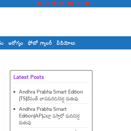
దం
ఆరోగ్యం
ఫోటో గ్యాలరీ
వీడియోలు
Latest Posts
Andhra Prabha Smart Edition
|TS|రేవంత్​ బావమరిది/వర్ష రుతువు
Andhra Prabha Smart
Edition|AP|ఎట్లా వస్తారో మరి/వర్ష
రుతువు