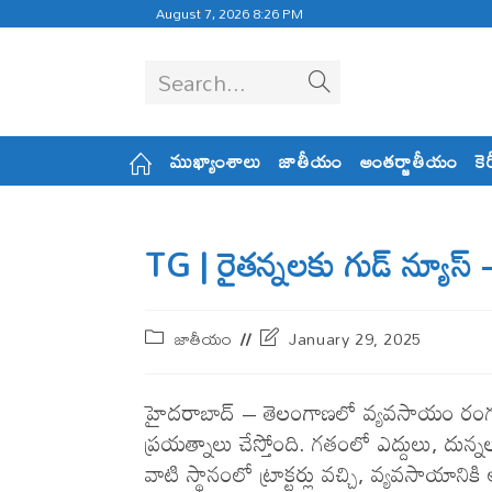
August 7, 2026 8:26 PM
Search...
ముఖ్యాంశాలు
జాతీయం
అంతర్జాతీయం
కె
TG | రైత‌న్న‌ల‌కు గుడ్ న్యూస్ – స‌బ
జాతీయం
January 29, 2025
హైద‌రాబాద్ – తెలంగాణలో వ్యవసాయం రంగంలో వ
ప్రయత్నాలు చేస్తోంది. గతంలో ఎద్దులు, దు
వాటి స్థానంలో ట్రాక్టర్లు వచ్చి, వ్యవసాయానికి