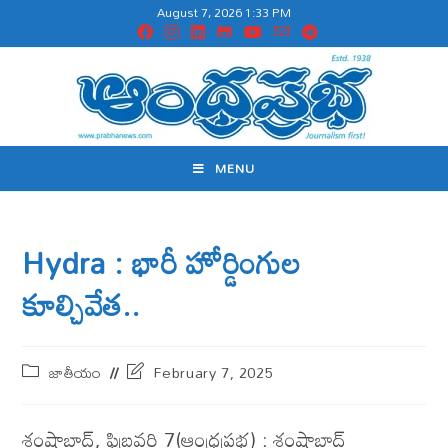
August 7, 2026 1:33 PM
MENU
Hydra : భారీ హోర్డింగుల
కూల్చివేత..
జాతీయం
February 7, 2025
శంషాబాద్, ఫిబ్రవరి 7(ఆంధ్రప్రభ) : శంషాబాద్