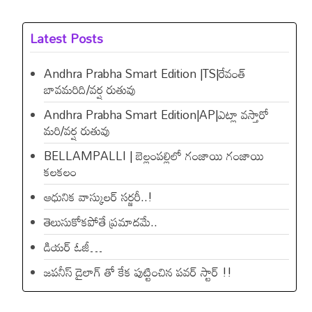
Latest Posts
Andhra Prabha Smart Edition |TS|రేవంత్​
బావమరిది/వర్ష రుతువు
Andhra Prabha Smart Edition|AP|ఎట్లా వస్తారో
మరి/వర్ష రుతువు
BELLAMPALLI | బెల్లంపల్లిలో గంజాయి గంజాయి
కలకలం
ఆధునిక వాస్కులర్ సర్జరీ..!
తెలుసుకోకపోతే ప్రమాదమే..
డియ‌ర్ ఓజీ…
జపనీస్ డైలాగ్ తో కేక పుట్టించిన ప‌వ‌ర్ స్టార్ !!