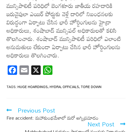
మున్సిపాలిటీ పరిధిలో బెంగళూరు జాతీయ రహదారికి
ఇరువైపులా ఎయిర్ పోర్టుకు వెళ్లే దారిలో నిబంధనలకు
విరుద్ధంగా ఏర్పాటు చేసిన భారీ హోర్డింగులను హైడ్రా
అధికారులు, శంషాబాద్ మున్సిపల్ అధికారులతో కలిసి
తొలగించారు. శంషాబాద్ మున్సిపాలిటీ పరిధిలో ఎలాంటి
అనుమతులు లేకుండా ఏర్పాటు చేసిన భారీ హోర్డింగులను
అధికారులు తొలగించారు.
F
E
X
W
ac
m
h
e
ail
at
TAGS
:
HUGE HOARDINGS
,
HYDRA
,
OFFICIALS
,
TORE DOWN
b
s
o
A
Previous Post
o
p
Fire accident: మహాకుంభమేళాలో మరో అగ్నిప్రమాదం
k
p
Next Post
Mahbubabad | గురుకుల పాఠశాలలో నలుగురు విద్యార్థులకు