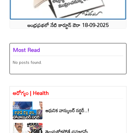
ఆంధ్రప్రభలో నేటి కార్టూన్ ఔరా 18-09-2025
Most Read
No posts found.
ఆరోగ్యం | Health
ఆధునిక వాస్కులర్ సర్జరీ..!
తెలుసుకోకపోతే ప్రమాదమే..