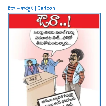
ఔరా – కార్టూన్ | Cartoon