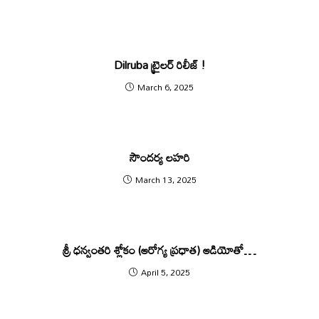
Dilruba ట్రైలర్ రిలీజ్ !
March 6, 2025
సౌందర్య లహరి
March 13, 2025
శ్రీ ధ‌న్వంత‌రి శ్లోకం (ఆరోగ్య ప్ర‌ధాత‌) ఆడియోతో…
April 5, 2025