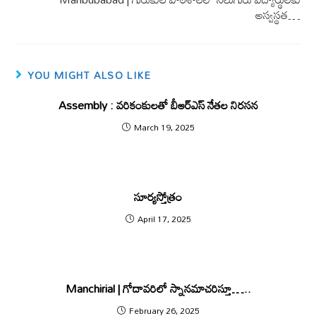
అస్వస్థత…
YOU MIGHT ALSO LIKE
Assembly : వ‌రికంకుల‌తో బీఆర్ఎస్ నేత‌ల‌ నిర‌స‌న
March 19, 2025
సూర్యస్తోత్రం
April 17, 2025
Manchirial | గోదావరిలో స్నాన‌మాచరిస్తూ…..
February 26, 2025