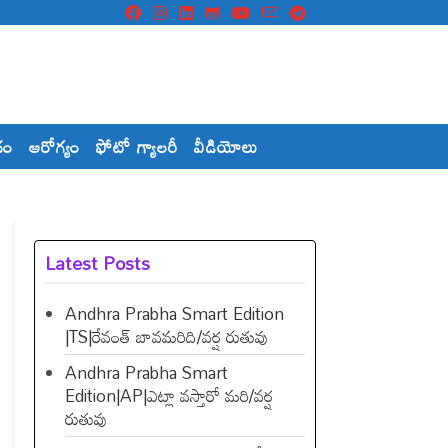
దం
ఆరోగ్యం
ఫోటో గ్యాలరీ
వీడియోలు
Latest Posts
Andhra Prabha Smart Edition
|TS|రేవంత్​ బావమరిది/వర్ష రుతువు
Andhra Prabha Smart
Edition|AP|ఎట్లా వస్తారో మరి/వర్ష
రుతువు