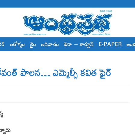
రీర్
ఆరోగ్యం
క్రైం
ఆదివారం
ఔరా – కార్టూన్
E-PAPER
అం
 రేవంత్ పాల‌న… ఎమ్మెల్సీ క‌విత ఫైర్
్శ
్నారు