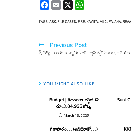
F
E
X
W
ac
m
h
e
ail
at
TAGS
:
ASK
,
FILE CASES
,
FIRE
,
KAVITA
,
MLC
,
PALANA
,
REV
b
s
o
A
Previous Post
o
p
శ్రీ సత్యనారాయణ స్వామి వారి ధ్యాన శ్లోకములు ( ఆడియోత
k
p
YOU MIGHT ALSO LIKE
Budget | తెలంగాణ బడ్జెట్ @
Sunil Ch
రూ.3,04,965 కోట్లు
March 19, 2025
గీతాసారం… (ఆడియోతో…)
KKR 