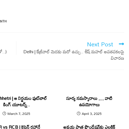
ANTH
Next Post
ో..)
Delhi | కేజ్రీవాల్ మెడ‌కు మ‌రో ఉచ్చు.. శీష్ మహల్ అవ‌త‌వ‌క‌ల‌పై
విచార‌ణ‌
hetri | ఆ నిర్ణ‌యం ఫుట్‌బాల్
సూర్య నమస్కారాలు … వాటి
కింగ్ యూటర్న్..
ఉపయోగాలు
March 7, 2025
April 3, 2025
vs RCB | కెప్టెన్ ర‌హానే
అక్షయ పాత్ర ఫౌండేషన్‌కు ఎలక్ట్రిక్