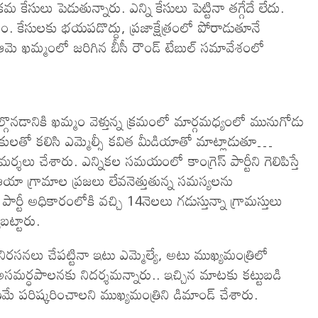
మ కేసులు పెడుతున్నారు. ఎన్ని కేసులు పెట్టినా తగ్గేదే లేదు.
టాం. కేసులకు భయపడొద్దు, ప్రజాక్షేత్రంలో పోరాడుతూనే
ె ఖమ్మంలో జ‌రిగిన బీసీ రౌండ్ టేబుల్ స‌మావేశంలో
ొనడానికి ఖమ్మం వెళ్తున్న క్రమంలో మార్గమధ్యంలో మునుగోడు
ులతో కలిసి ఎమ్మెల్సీ క‌విత మీడియాతో మాట్లాడుతూ…
ిమ‌ర్శ‌లు చేశారు. ఎన్నికల సమయంలో కాంగ్రెస్ పార్టీని గెలిపిస్తే
ి ఆయా గ్రామాల ప్రజలు లేవనెత్తుతున్న సమస్యలను
 పార్టీ అధికారంలోకి వచ్చి 14నెలలు గడుస్తున్నా గ్రామస్తులు
‌ట్టారు.
ిరసనలు చేపట్టినా ఇటు ఎమ్మెల్యే, అటు ముఖ్యమంత్రిలో
స‌మ‌ర్ధ‌పాల‌న‌కు నిద‌ర్శ‌మ‌న్నారు.. ఇచ్చిన మాటకు కట్టుబడి
మే పరిష్కరించాలని ముఖ్యమంత్రిని డిమాండ్ చేశారు.