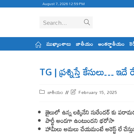
August 7, 2026 12:59 PM
Search...
ముఖ్యాంశాలు
జాతీయం
అంతర్జాతీయం
కె
TG | ప్ర‌శ్నిస్తే కేసులు… ఇదే
జాతీయం
February 15, 2025
జైలులో ఉన్న ల‌క్కినేని సురేంద‌ర్ కు ప‌రామ‌ర
పార్టీ అండ‌గా ఉంటుంద‌ని భ‌రోసా
హామీలు అమ‌లు చేయ‌మంటే అరెస్ట్ లే చేస్తున