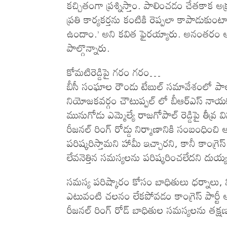
క‌చ్చితంగా ప్రశ్నిస్తాం. పాలించడం చేతకాక అక్ర
ప్రతి కార్యకర్తను కంటికి రెప్పలా కాపాడుకుం
ఉందాం.’ అని కవిత ఫైరయ్యారు. అనంత‌రం ఆమ
పాల్గొన్నారు.
కోమ‌టిరెడ్డిపై గ‌రం గ‌రం…
బీసీ సంఘాల రౌండు టేబుల్ సమావేశంలో పాల్గ
నియోజకవర్గం చౌటుప్పల్ లో బీఆర్ఎస్ నాయక
మునుగోడు ఎమ్మెల్యే రాజగోపాల్ రెడ్డిపై తీవ్ర వ
రీజనల్ రింగ్ రోడ్డు నిర్మాణానికి సంబంధించ
పరిష్కరిస్తామని హామీ ఇచ్చారని, కానీ కాంగ్రెస్
లేవనెత్తిన సమస్యలను పరిష్కరించలేద‌ని దుయ్య‌బ
సమస్య పరిష్కారం కోసం బాధితులు ధర్నాలు, న
ఎటువంటి చ‌ల‌నం లేక‌పోవ‌డం కాంగ్రెస్ పార్టీ అ
రీజనల్ రింగ్ రోడ్ బాధితుల సమస్యలను తక్షణ