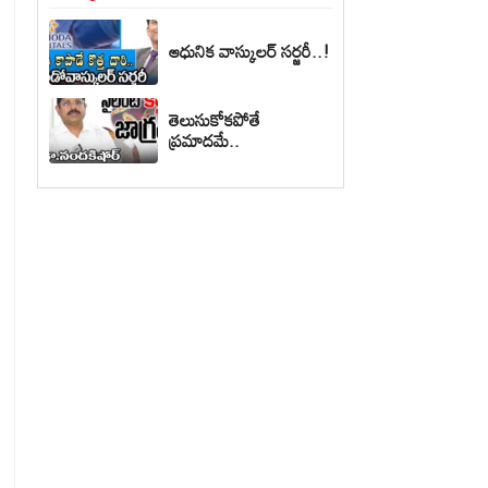
ఆధునిక వాస్కులర్ సర్జరీ..!
తెలుసుకోకపోతే
ప్రమాదమే..