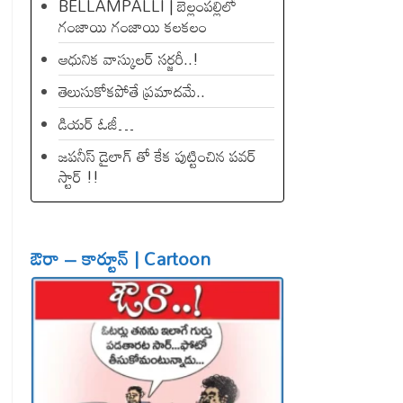
BELLAMPALLI | బెల్లంపల్లిలో
గంజాయి గంజాయి కలకలం
ఆధునిక వాస్కులర్ సర్జరీ..!
తెలుసుకోకపోతే ప్రమాదమే..
డియ‌ర్ ఓజీ…
జపనీస్ డైలాగ్ తో కేక పుట్టించిన ప‌వ‌ర్
స్టార్ !!
ఔరా – కార్టూన్ | Cartoon