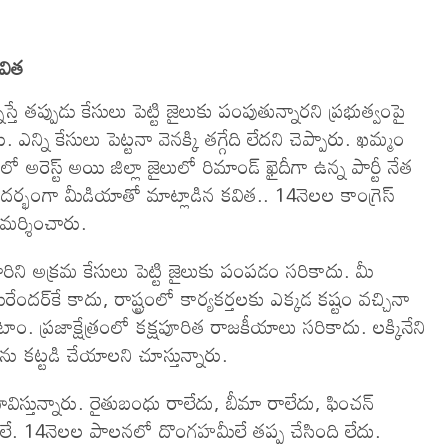
కవిత
నిస్తే తప్పుడు కేసులు పెట్టి జైలుకు పంపుతున్నారని ప్రభుత్వంపై
 ఎన్ని కేసులు పెట్టనా వెనక్కి తగ్గేది లేదని చెప్పారు. ఖమ్మం
ులో అరెస్ట్ అయి జిల్లా జైలులో రిమాండ్ ఖైదీగా ఉన్న పార్టీ నేత
ందర్భంగా మీడియాతో మాట్లాడిన కవిత.. 14నెలల కాంగ్రెస్
విమర్శించారు.
ి వారిని అక్రమ కేసులు పెట్టి జైలుకు పంపడం సరికాదు. మీ
దర్‌కే కాదు, రాష్ట్రంలో కార్యకర్తలకు ఎక్కడ కష్టం వచ్చినా
ాం. ప్రజాక్షేత్రంలో కక్షపూరిత రాజకీయాలు సరికాదు. లక్కినేని
‌ను కట్టడి చేయాలని చూస్తున్నారు.
్లు భావిస్తున్నారు. రైతుబంధు రాలేదు, బీమా రాలేదు, ఫించన్
ాటలే. 14నెలల పాలనలో దొంగహమీలే తప్ప చేసింది లేదు.