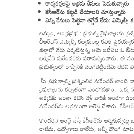
కార్యకర్తలపై అక్రమ కేసులు పెడుతున్నారు
కేసీఆర్‌ను కట్టడి చేయాలని చూస్తున్నారు
ఎన్ని కేసులు పెట్టినా తగ్గేదే లేదు: ఎమ్మెల్సీ 
ఖ‌మ్మం, ఆంధ్ర‌ప్ర‌భ : ప్రభుత్వ వైఫల్యాలను ప్రశ్
బీఆర్ఎస్ ఎమ్మెల్సీ కల్వకుంట్ల క‌విత ఫైరయ్యారు.
జిల్లాలో నేడు ప‌ర్య‌టిస్తున్న ఆమె ఇటీవల ఓ కేస
లక్కినేని సురేందర్‌ను పరామర్శించారు. ఈ స
ప్రభుత్వంలో రాష్ట్రానికి వెలగబెట్టిందేమీ లేదని 
‘మీ ప్రభుత్వాన్ని ప్రశ్నించిన సురేందర్ లాంట
వైఫల్యాలను కచ్చితంగా ఎండగడతాం.. ఒక్క సురేం
అక్కడకు అంతా కలిసి వెళ్లి వారికి అండగా ఉంట
సురేందర్‌ను అక్రమంగా అరెస్ట్ చేశారు. కేసీఆర్
కొందరిని అరెస్ట్ చేస్తే కేసీఆర్‌ను అడ్డుకున్నట
రాలేదు, ఉద్యోగాలు రాలేదు, అన్నీ దొంగ మ