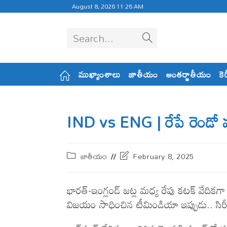
August 8, 2026 11:26 AM
Search...
ముఖ్యాంశాలు
జాతీయం
అంతర్జాతీయం
కె
IND vs ENG | రేపే రెండో వన్డే
జాతీయం
February 8, 2025
భారత్‌-ఇంగ్లండ్ జట్ల మధ్య రేపు కటక్‌ వేదికగ
విజయం సాధించిన టీమిండియా ఇప్పుడు.. సిరీస్ 