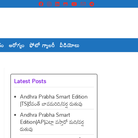
దం
ఆరోగ్యం
ఫోటో గ్యాలరీ
వీడియోలు
Latest Posts
Andhra Prabha Smart Edition
|TS|రేవంత్​ బావమరిది/వర్ష రుతువు
Andhra Prabha Smart
Edition|AP|ఎట్లా వస్తారో మరి/వర్ష
రుతువు