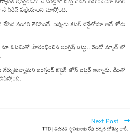
్యాటక ఇంగ్లండ్‌ను 4 వికెట్లతో చిత్తు చేసిన టీమిండియా కటక్‌
నే సిరీస్‌ పట్టేయాలని చూస్తోంది.
 చేసిన సంగతి తెలిసిందే. ఇప్పుడు కటక్ వన్డేలోనూ అదే జోరు
స్ నూ ఓటమితో ప్రారంభించిన ఇంగ్లిష్ జట్టు.. రెండో మ్యాచ్ లో
.
ేర్చుకున్నామని ఇంగ్లండ్ కెప్టెన్ జోస్ బట్లర్ అన్నాడు. దీంతో
ిస్తోంది.
Next Post
TTD | తిరుపతి స్థానికులకు రేపు దర్శన టోకెన్లు జారీ..