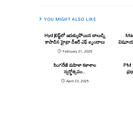
o
p
k
p
YOU MIGHT ALSO LIKE
Hyd |లిఫ్ట్‌లో ఇరుక్కుపోయిన బాలుడ్ని
Mad
కాపాడిన హైడ్రా డీఆర్ ఎఫ్ బృందాలు
విషవాయు
February 21, 2025
సింగరేణి మహిళా కళాశాల
PM Mo
స్వర్ణోత్సవం..
ప్ర
April 23, 2025