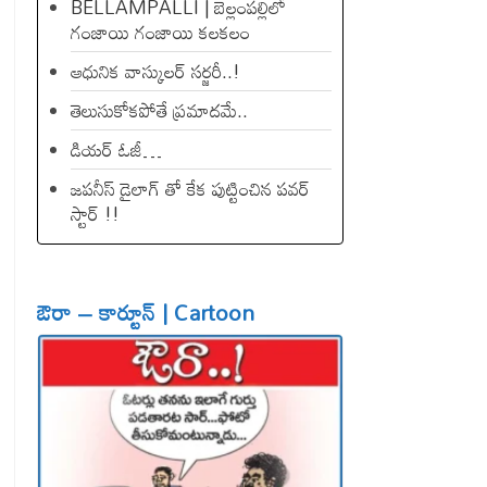
BELLAMPALLI | బెల్లంపల్లిలో
గంజాయి గంజాయి కలకలం
ఆధునిక వాస్కులర్ సర్జరీ..!
తెలుసుకోకపోతే ప్రమాదమే..
డియ‌ర్ ఓజీ…
జపనీస్ డైలాగ్ తో కేక పుట్టించిన ప‌వ‌ర్
స్టార్ !!
ఔరా – కార్టూన్ | Cartoon