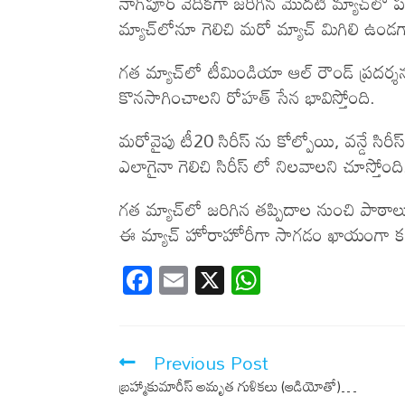
నాగ్‌పూర్‌ వేదికగా జరిగిన మొదటి మ్యాచ్‌లో పర
మ్యాచ్‌లోనూ గెలిచి మరో మ్యాచ్‌ మిగిలి ఉండగా
గత మ్యాచ్‌లో టీమిండియా ఆల్ రౌండ్ ప్రదర్శన
కొనసాగించాలని రోహత్ సేన భావిస్తోంది.
మరోవైపు టీ20 సిరీస్ ను కోల్పోయి, వన్డే సిరీ
ఎలాగైనా గెలిచి సిరీస్ లో నిలవాలని చూస్తోంది
గత మ్యాచ్‌లో జరిగిన తప్పిదాల నుంచి పాఠాలు న
ఈ మ్యాచ్ హోరాహోరీగా సాగడం ఖాయంగా కనిప
F
E
X
W
ac
m
h
e
ail
at
b
s
Previous Post
o
A
బ్రహ్మాకుమారీస్‌ అమృత గుళికలు (ఆడియోతో)…