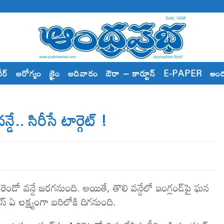
రీర్
ఆరోగ్యం
క్రైం
ఆదివారం
ఔరా – కార్టూన్
E-PAPER
అం
.. సిరీసే టార్గెట్ !
ా రెండో వన్డే జరగనుంది. అయితే, తొలి వన్డేలో ఇంగ్లండ్‌పై ఘన
ఏ ల‌క్ష్యంగా బ‌రిలోకి దిగ‌నుంది.