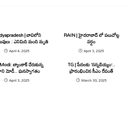
yapradesh | బావిలోని
RAIN | హైదరాబాద్ లో పలుచోట్ల
వులు : ఎనిమిది మంది మృతి
వర్షం
April 4, 2025
April 3, 2025
di: బ్యాంకాక్ చేరుకున్న
TG | పేదలకు ‘సన్నబియ్యం’..
ధాని మోడీ.. ఘనస్వాగతం
ప్రారంభించిన సీఎం రేవంత్
April 3, 2025
March 30, 2025