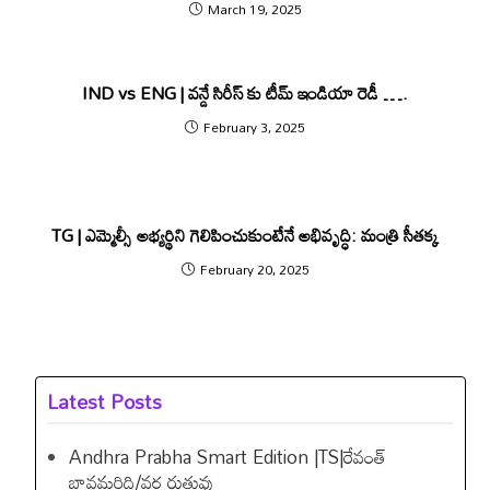
March 19, 2025
IND vs ENG | వ‌న్డే సిరీస్ కు టీమ్ ఇండియా రెడీ ….
February 3, 2025
TG | ఎమ్మెల్సీ అభ్యర్థిని గెలిపించుకుంటేనే అభివృద్ధి: మంత్రి సీతక్క
February 20, 2025
Latest Posts
Andhra Prabha Smart Edition |TS|రేవంత్​
బావమరిది/వర్ష రుతువు