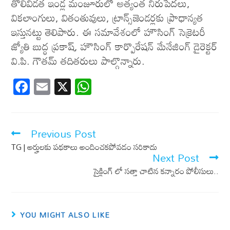
తొలివిడ‌త ఇండ్ల మంజూరులో అత్యంత నిరుపేద‌లు,
విక‌లాంగులు, వితంతువులు, ట్రాన్స్‌జెండ‌ర్ల‌కు ప్రాధాన్యత
ఇస్తునట్టు తెలిపారు. ఈ సమావేశంలో హౌసింగ్ సెక్రెటరీ
జ్యోతి బుద్ధ ప్రకాష్, హౌసింగ్ కార్పొరేషన్ మేనేజింగ్ డైరెక్టర్
వి.పి. గౌతమ్ తదితరులు పాల్గొన్నారు.
F
E
X
W
ac
m
h
e
ail
at
b
s
Previous Post
o
A
TG | అర్హులకు ప‌థ‌కాలు అందించ‌క‌పోవ‌డం స‌రికాదు
Next Post
o
p
సైక్లింగ్ లో సత్తా చాటిన కన్నారం పోలీసులు..
k
p
YOU MIGHT ALSO LIKE