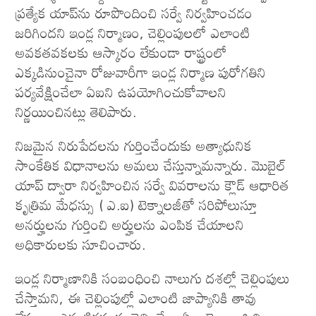
ప్ర‌త్యేక యాప్‌ను రూపొందించి స‌ర్వే నిర్వ‌హించ‌డం
జ‌రిగిందని ఇండ్ల నిర్మాణం, చెల్లింపుల‌లో ఎలాంటి
అవ‌క‌త‌వ‌క‌ల‌కు ఆస్కారం లేకుండా రాష్ట్రంలో
ఎక్క‌డినుంచైనా రోజువారీగా ఇండ్ల నిర్మాణ పురోగ‌తిని
పర్యవేక్షించేలా ఏ‌ఐని ఉప‌యోగించుకోవాల‌ని
నిర్ణ‌యించిన‌ట్లు తెలిపారు.
నిజ‌మైన‌ నిరుపేద‌ల‌ను గుర్తించేందుకు అత్యాధునిక
సాంకేతిక విధానాల‌ను అమలు చేస్తున్నామన్నారు. మొబైల్
యాప్ ద్వారా నిర్వ‌హించిన స‌ర్వే వివ‌రాల‌ను క్లౌడ్ ఆధారిత
కృత్రిమ మేధ‌స్సు ( ఎ.ఐ) టెక్నాల‌జీతో సరిపోలుస్తూ
అనర్హులను గుర్తించి అర్హులను ఎంపిక చేయాలని
అధికారులకు సూచించారు.
ఇండ్ల నిర్మాణానికి సంబంధించి నాలుగు దశల్లో చెల్లింపులు
చేస్తామని, ఈ చెల్లింపుల్లో ఎలాంటి జాప్యానికి తావు