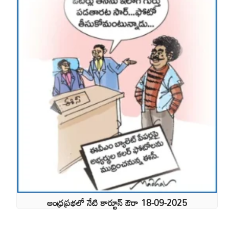
ఆంధ్రప్రభలో నేటి కార్టూన్ ఔరా 18-09-2025