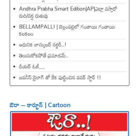
Andhra Prabha Smart Edition|AP|ఎట్లా వస్తారో
మరి/వర్ష రుతువు
BELLAMPALLI | బెల్లంపల్లిలో గంజాయి గంజాయి
కలకలం
ఆధునిక వాస్కులర్ సర్జరీ..!
తెలుసుకోకపోతే ప్రమాదమే..
డియ‌ర్ ఓజీ…
జపనీస్ డైలాగ్ తో కేక పుట్టించిన ప‌వ‌ర్ స్టార్ !!
ఔరా – కార్టూన్ | Cartoon