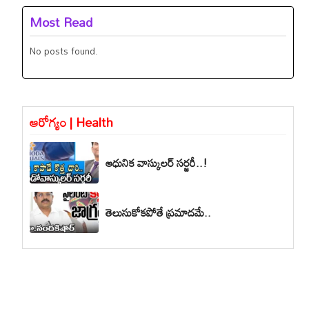
Most Read
No posts found.
ఆరోగ్యం | Health
ఆధునిక వాస్కులర్ సర్జరీ..!
తెలుసుకోకపోతే ప్రమాదమే..