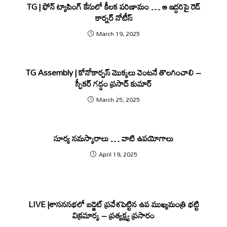
TG | ఫోన్ ట్యాపింగ్ కేసులో కీల‌క ప‌రిణామం … ఆ ఇద్ద‌రిపై రెడ్
కార్న‌ర్ నోటీస్
March 19, 2025
TG Assembly | కోనోకార్పస్ మొక్కలు వెంటనే తొలగించాలి –
స్పీకర్ గ‌డ్డం ప్ర‌సాద్ కుమార్‌
March 25, 2025
సూర్య నమస్కారాలు … వాటి ఉపయోగాలు
April 19, 2025
LIVE |శాసనసభలో బడ్జెట్ ప్రవేశపెట్టిన ఉప ముఖ్యమంత్రి భట్టి
విక్రమార్క – ప్రత్యక్ష్య ప్రసారం