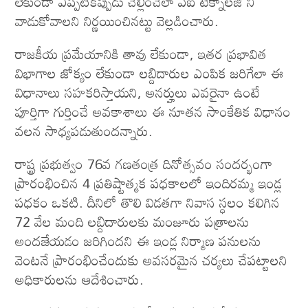
లేకుండా ఎప్పటికప్పుడు చెల్లించేలా ఏ‌ఐ టెక్నాలజి ని
వాడుకోవాలని నిర్ణయించినట్టు వెల్లడించారు.
రాజ‌కీయ ప్రమేయానికి తావు లేకుండా, ఇత‌ర ప్ర‌భావిత
విభాగాల జోక్యం లేకుండా ల‌బ్దిదారుల ఎంపిక జ‌రిగేలా ఈ
విధానాలు స‌హ‌క‌రిస్తాయని, అన‌ర్హులు ఎవ‌రైనా ఉంటే
పూర్తిగా గుర్తించే అవ‌కాశాలు ఈ నూత‌న సాంకేతిక విధానం
వ‌ల‌న సాధ్య‌ప‌డుతుంద‌న్నారు.
రాష్ట్ర ప్ర‌భుత్వం 76వ గ‌ణ‌తంత్ర దినోత్సవం సంద‌ర్భంగా
ప్రారంభించిన 4 ప్ర‌తిష్టాత్మ‌క ప‌ధ‌కాల‌లో ఇందిర‌మ్మ ఇండ్ల
ప‌ధ‌కం ఒక‌టి. దీనిలో తొలి విడ‌త‌గా నివాస స్ధ‌లం క‌లిగిన
72 వేల మంది ల‌బ్దిదారుల‌కు మంజూరు ప‌త్రాల‌ను
అంద‌జేయ‌డం జ‌రిగింద‌ని ఈ ఇండ్ల నిర్మాణ‌ ప‌నులను
వెంటనే ప్రారంభించేందుకు అవ‌స‌ర‌మైన చ‌ర్య‌లు చేప‌ట్టాల‌ని
అధికారుల‌ను ఆదేశించారు.