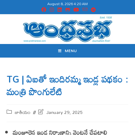
August 8, 2026 4:20 AM
MENU
TG | ఏ‌ఐతో ఇందిర‌మ్మ ఇండ్ల పథకం :
మంత్రి పొంగులేటి
జాతీయం
January 29, 2025
మంజూరైన ఇండ్ల నిర్మాణాన్ని వెంటనే చేపట్టాలి