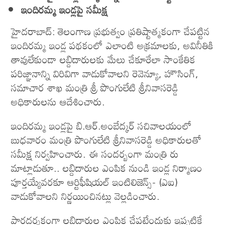
ఇందిరమ్మ ఇండ్లపై సమీక్ష
హైదరాబాద్: తెలంగాణ ప్ర‌భుత్వం ప్ర‌తిష్టాత్మ‌కంగా చేప‌ట్టిన
ఇందిర‌మ్మ ఇండ్ల పథకంలో ఎలాంటి అక్ర‌మాల‌కు, అవినీతికి
తావులేకుండా ల‌బ్దిదారుల‌కు మేలు చేకూరేలా సాంకేతిక
ప‌రిజ్ఞానాన్ని విరివిగా వాడుకోవాల‌ని రెవెన్యూ, హౌసింగ్‌,
స‌మాచార శాఖ మంత్రి శ్రీ పొంగులేటి శ్రీ‌నివాస‌రెడ్డి
అధికారుల‌ను ఆదేశించారు.
ఇందిర‌మ్మ ఇండ్ల‌పై బి.ఆర్.అంబేద్క‌ర్ స‌చివాల‌యంలో
బుధ‌వారం మంత్రి పొంగులేటి శ్రీ‌నివాస‌రెడ్డి అధికారుల‌తో
స‌మీక్ష నిర్వ‌హించారు. ఈ సంద‌ర్బంగా మంత్రి రు
మాట్లాడుతూ.. ల‌బ్దిదారుల ఎంపిక నుండి ఇండ్ల నిర్మాణం
పూర్త‌య్యేవరకూ ఆర్టిఫీషియ‌ల్ ఇంటిలిజెన్స్‌- (ఎఐ)
వాడుకోవాల‌ని నిర్ణ‌యించిన‌ట్లు వెల్ల‌డించారు.
పార‌ద‌ర్శ‌కంగా ల‌బ్దిదారుల ఎంపిక చేప‌ట్టేందుకు ఇప్ప‌టికే