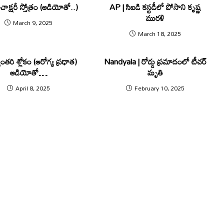
ాక్షరీ స్తోత్రం (ఆడియోతో..)
AP | సిఐడి క‌స్ట‌డీలో పోసాని కృష్ణ
ముర‌ళి
March 9, 2025
March 18, 2025
్వంత‌రి శ్లోకం (ఆరోగ్య ప్ర‌ధాత‌)
Nandyala | రోడ్డు ప్రమాదంలో టీచర్
ఆడియోతో…
మృతి
April 8, 2025
February 10, 2025