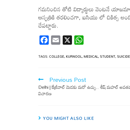
గమనించిన తోటి విద్యార్థులు వెంటనే యాజమాన్
ఆస్పత్రికి తరలించగా, ఐసియు లో చికిత్స అంద
చేపట్టారు.
F
E
X
W
ac
m
h
e
ail
at
TAGS
:
COLLEGE
,
KURNOOL
,
MEDICAL
,
STUDENT
,
SUICID
b
s
o
A
Previous Post
o
p
Delhi | కేజ్రీవాల్ మెడ‌కు మ‌రో ఉచ్చు.. శీష్ మహల్ అవ‌త‌వ
k
p
విచార‌ణ‌
YOU MIGHT ALSO LIKE