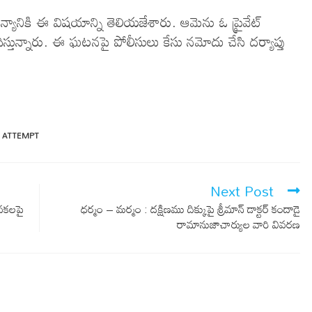
యానికి ఈ విషయాన్ని తెలియజేశారు. ఆమెను ఓ ప్రైవేట్‌
ిస్తున్నారు. ఈ ఘటనపై పోలీసులు కేసు నమోదు చేసి దర్యాప్తు
E ATTEMPT
Next Post
‌క‌ల‌పై
ధర్మం – మర్మం : దక్షిణము దిక్కుపై శ్రీమాన్‌ డాక్టర్‌ కందాడై
రామానుజాచార్యుల వారి వివరణ