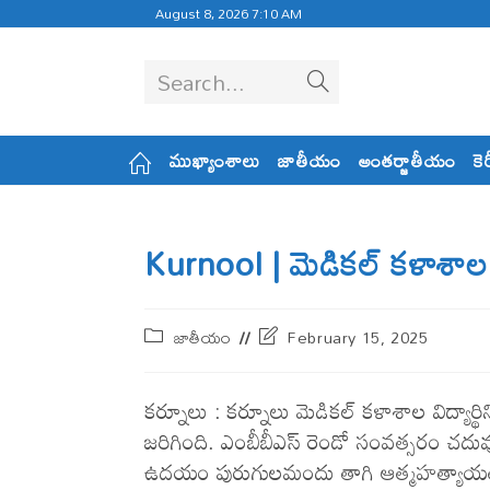
August 8, 2026 7:10 AM
Search...
ముఖ్యాంశాలు
జాతీయం
అంతర్జాతీయం
కె
Kurnool | మెడికల్‌ కళాశాల వ
జాతీయం
February 15, 2025
కర్నూలు : కర్నూలు మెడికల్‌ కళాశాల విద్
జరిగింది. ఎంబీబీఎస్‌ రెండో సంవత్సరం చదువ
ఉదయం పురుగులమందు తాగి ఆత్మహత్యాయత్న