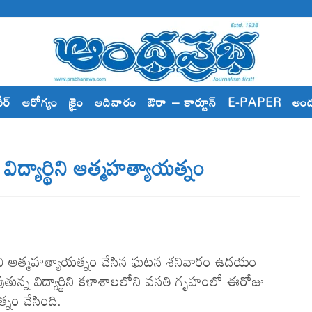
రీర్
ఆరోగ్యం
క్రైం
ఆదివారం
ఔరా – కార్టూన్
E-PAPER
అం
ిద్యార్థిని ఆత్మహత్యాయత్నం
యార్థిని ఆత్మహత్యాయత్నం చేసిన ఘటన శనివారం ఉదయం
ుతున్న విద్యార్థిని కళాశాలలోని వసతి గృహంలో ఈరోజు
ం చేసింది.