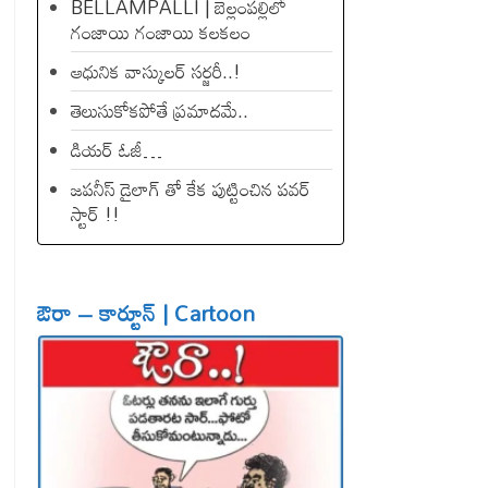
BELLAMPALLI | బెల్లంపల్లిలో
గంజాయి గంజాయి కలకలం
ఆధునిక వాస్కులర్ సర్జరీ..!
తెలుసుకోకపోతే ప్రమాదమే..
డియ‌ర్ ఓజీ…
జపనీస్ డైలాగ్ తో కేక పుట్టించిన ప‌వ‌ర్
స్టార్ !!
ఔరా – కార్టూన్ | Cartoon