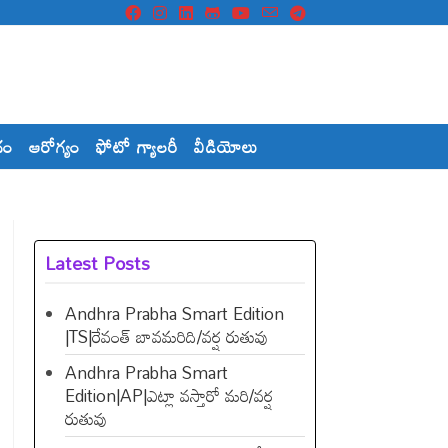
దం
ఆరోగ్యం
ఫోటో గ్యాలరీ
వీడియోలు
Latest Posts
Andhra Prabha Smart Edition
|TS|రేవంత్​ బావమరిది/వర్ష రుతువు
Andhra Prabha Smart
Edition|AP|ఎట్లా వస్తారో మరి/వర్ష
రుతువు