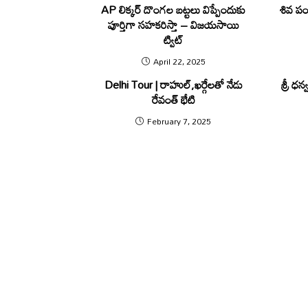
AP లిక్క‌ర్ దొంగ‌ల బ‌ట్టలు విప్పేందుకు
శివ పంచ
పూర్తిగా స‌హ‌క‌రిస్తా – విజ‌యసాయి
ట్విట్
April 22, 2025
Delhi Tour | రాహుల్,ఖర్గేలతో నేడు
శ్రీ ధ‌న
రేవంత్ భేటి
February 7, 2025