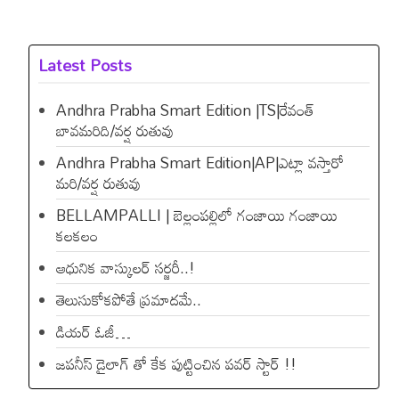
Latest Posts
Andhra Prabha Smart Edition |TS|రేవంత్​
బావమరిది/వర్ష రుతువు
Andhra Prabha Smart Edition|AP|ఎట్లా వస్తారో
మరి/వర్ష రుతువు
BELLAMPALLI | బెల్లంపల్లిలో గంజాయి గంజాయి
కలకలం
ఆధునిక వాస్కులర్ సర్జరీ..!
తెలుసుకోకపోతే ప్రమాదమే..
డియ‌ర్ ఓజీ…
జపనీస్ డైలాగ్ తో కేక పుట్టించిన ప‌వ‌ర్ స్టార్ !!