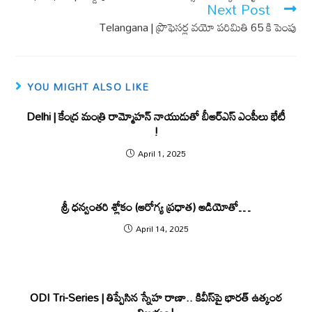
k
p
Next Post
Telangana | ప్రొఫెసర్ల వయో పరిమితి 65 కి పెంపు
YOU MIGHT ALSO LIKE
Delhi | కేంద్ర మంత్రి రామ్మోహన్ నాయుడుతో బీఆర్ఎస్ ఎంపీలు భేటీ
!
April 1, 2025
శ్రీ ధ‌న్వంత‌రి శ్లోకం (ఆరోగ్య ప్ర‌ధాత‌) ఆడియోతో…
April 14, 2025
ODI Tri-Series | తిప్పేసిన స్నేహ రాణా.. కివీస్‌పై భారత్ ఉత్కంఠ