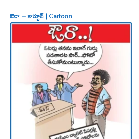
ఔరా – కార్టూన్ | Cartoon