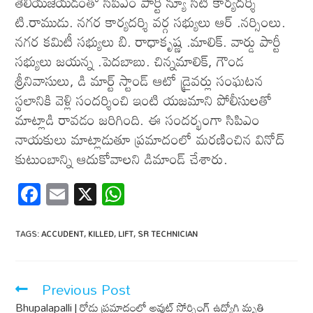
తెలియజేయడంతో సిపిఎం పార్టీ న్యూ సిటీ కార్యదర్శి
టి.రాముడు. నగర కార్యదర్శి వర్గ సభ్యులు ఆర్ .నర్సింలు.
నగర కమిటీ సభ్యులు బి. రాధాకృష్ణ .మాలిక్. వార్డు పార్టీ
సభ్యులు జయన్న .పెదబాబు. చిన్నమాలిక్, గౌండ
శ్రీనివాసులు, డి మార్ట్ స్టాండ్ ఆటో డ్రైవర్లు సంఘటన
స్థలానికి వెళ్లి సందర్శించి ఇంటి యజమాని పోలీసులతో
మాట్లాడి రావడం జరిగింది. ఈ సందర్భంగా సిపిఎం
నాయకులు మాట్లాడుతూ ప్రమాదంలో మరణించిన వినోద్
కుటుంబాన్ని ఆదుకోవాలని డిమాండ్ చేశారు.
F
E
X
W
ac
m
h
e
ail
at
TAGS
:
ACCUDENT
,
KILLED
,
LIFT
,
SR TECHNICIAN
b
s
o
A
Previous Post
o
p
Bhupalapalli | రోడ్డు ప్రమాదంలో అవుట్ సోర్సింగ్ ఉద్యోగి మృతి