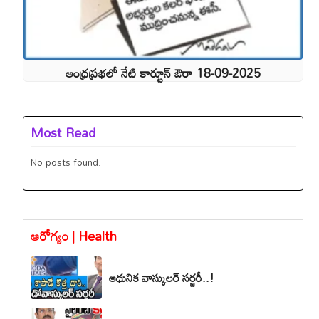
ఆంధ్రప్రభలో నేటి కార్టూన్ ఔరా 18-09-2025
Most Read
No posts found.
ఆరోగ్యం | Health
ఆధునిక వాస్కులర్ సర్జరీ..!