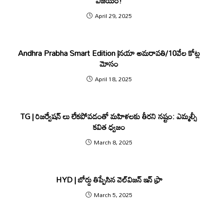
విజయం!
April 29, 2025
Andhra Prabha Smart Edition |నయా అమరావతి/10వేల కోట్ల
మోసం
April 18, 2025
TG | రిజ‌ర్వేష‌న్ లు లేక‌పోవ‌డంతో మ‌హిళ‌ల‌కు తీర‌ని న‌ష్టం: ఎమ్మ‌ల్సీ
క‌విత ధ్వ‌జం
March 8, 2025
HYD | బోర్డు తిప్పేసిన వెల్‌విజన్‌ ఇన్‌ ఫ్రా
March 5, 2025