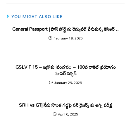
YOU MIGHT ALSO LIKE
General Passport | పాస్ పోర్ట్ ను రెన్యువ‌ల్ చేసుకున్న కెసిఆర్ ..
February 19, 2025
GSLV F 15 – ఇస్రోకు ‘వంద‌’నం – 100వ రాకెట్ ప్రయోగం
సూపర్ స‌క్సెస్‌
January 29, 2025
SRH vs GT| నేడు సొంత గడ్డపై సన్ రైజర్స్ కు అగ్ని పరీక్ష
April 6, 2025