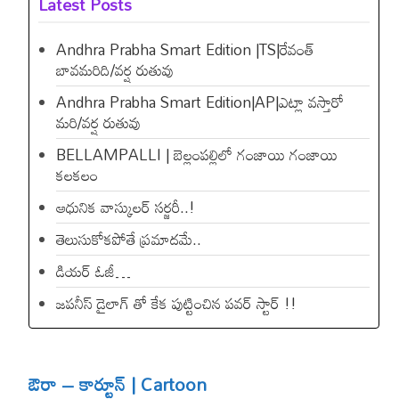
Latest Posts
Andhra Prabha Smart Edition |TS|రేవంత్​
బావమరిది/వర్ష రుతువు
Andhra Prabha Smart Edition|AP|ఎట్లా వస్తారో
మరి/వర్ష రుతువు
BELLAMPALLI | బెల్లంపల్లిలో గంజాయి గంజాయి
కలకలం
ఆధునిక వాస్కులర్ సర్జరీ..!
తెలుసుకోకపోతే ప్రమాదమే..
డియ‌ర్ ఓజీ…
జపనీస్ డైలాగ్ తో కేక పుట్టించిన ప‌వ‌ర్ స్టార్ !!
ఔరా – కార్టూన్ | Cartoon