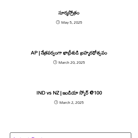
సూర్యస్తోత్రం
May 5, 2025
AP | నేత్రపర్వంగా ఖాద్రీశుడి బ్రహ్మరథోత్సవం
March 20, 2025
IND vs NZ | ఇండియా స్కోర్ @100
March 2, 2025