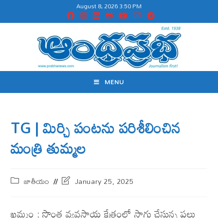
August 8, 2026 3:50 PM
MENU
TG | మిర్చి పంట‌ను ప‌రిశీలించిన
మంత్రి తుమ్మ‌ల‌
జాతీయం
January 25, 2025
ఖ‌మ్మం : సొంత వ్యవసాయ క్షేత్రంలో సాగు చేస్తున్న పలు