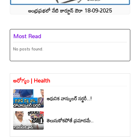
ఆంధ్రప్రభలో నేటి కార్టూన్ ఔరా 18-09-2025
Most Read
No posts found.
ఆరోగ్యం | Health
ఆధునిక వాస్కులర్ సర్జరీ..!
తెలుసుకోకపోతే ప్రమాదమే..