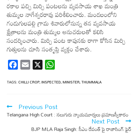
రకాల పచ్చి మిర్చి పంటలను వ్యవసాయ శాఖ మంత్రి
తుమ్మల నాగేశ్వరరావు పరిశీలించారు. మండలంలోని
గండుగులపల్లి గ్రామ శివారులోనున్న తన వ్యవసాయ
క్షేత్రాలను మంత్రి తుమ్మల అనుచరులతో కలిసి
సందర్శించారు. మిర్చి పంట కాపునకు రాగా కోసిన మిర్చి
గుత్తులను చూసి సంతృప్తి వ్యక్తం చేశారు.
F
E
X
W
ac
m
h
e
ail
at
TAGS
:
CHILLI CROP
,
INSPECTED
,
MINISTER
,
THUMMALA
b
s
o
A
Previous Post
o
p
Telangana High Court : నలుగురు న్యాయమూర్తులు ప్రమాణస్వీకారం
k
p
Next Post
BJP MLA Raja Singh: సీఎం రేవంత్ పై రాజాసింగ్ ఫైర్