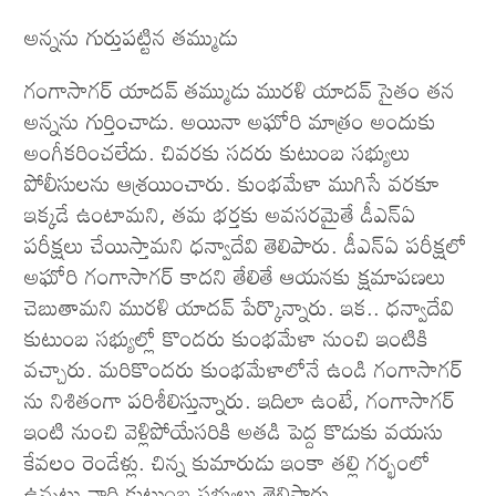
అన్నను గుర్తుపట్టిన తమ్ముడు
గంగాసాగర్ యాదవ్ తమ్ముడు మురళి యాదవ్ సైతం తన
అన్నను గుర్తించాడు. అయినా అఘోరి మాత్రం అందుకు
అంగీకరించలేదు. చివరకు సదరు కుటుంబ సభ్యులు
పోలీసులను ఆశ్రయించారు. కుంభమేళా ముగిసే వరకూ
ఇక్కడే ఉంటామని, తమ భర్తకు అవసరమైతే డీఎన్‌ఏ
పరీక్షలు చేయిస్తామని ధన్వాదేవి తెలిపారు. డీఎన్ఏ పరీక్షలో
అఘోరి గంగాసాగర్ కాదని తేలితే ఆయనకు క్షమాపణలు
చెబుతామని మురళి యాదవ్ పేర్కొన్నారు. ఇక.. ధన్వాదేవి
కుటుంబ సభ్యుల్లో కొందరు కుంభమేళా నుంచి ఇంటికి
వచ్చారు. మరికొందరు కుంభమేళాలోనే ఉండి గంగాసాగర్​
ను నిశితంగా పరిశీలిస్తున్నారు. ఇదిలా ఉంటే, గంగాసాగర్
ఇంటి నుంచి వెళ్లిపోయేసరికి అతడి పెద్ద కొడుకు వయసు
కేవలం రెండేళ్లు. చిన్న కుమారుడు ఇంకా తల్లి గర్భంలో
ఉన్నట్టు వారి కుటుంబ సభ్యులు తెలిపారు.