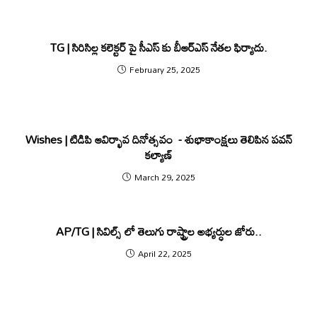
TG | సిరిసిల్ల కలెక్టర్ పై సీఎస్ కు బీఆర్ఎస్ నేత‌ల ఫిర్యాదు.
February 25, 2025
Wishes | టిడిపి ఆవిర్భావ దినోత్సవం ‍ ‍- శుభాకాంక్ష‌లు తెలిపిన ప‌వ‌న్
క‌ల్యాణ్
March 29, 2025
AP/TG | సివిల్స్ లో తెలుగు రాష్ట్రాల అభ్యర్ధుల జోరు..
April 22, 2025