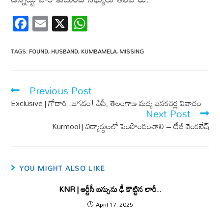
F
E
X
W
ac
m
h
e
ail
at
TAGS
:
FOUND
,
HUSBAND
,
KUMBAMELA
,
MISSING
b
s
o
A
Previous Post
o
p
Exclusive | గోదారి..జగడం! ఏపీ, తెలంగాణ మ‌ధ్య బ‌న‌క‌చ‌ర్ల వివాదం
k
p
Next Post
Kurmool | విద్యార్థులలో పెంపొందించాలి – టీజీ వెంకటేష్
YOU MIGHT ALSO LIKE
KNR | ఆర్టీసీ బస్సును ఢీ కొట్టిన లారీ..
April 17, 2025