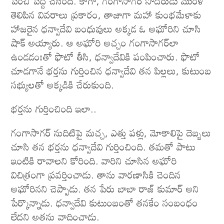
పెంచి పెద్ద చేసింది. కాగా, గంగాసాగర్ సోదరుడు మురళి
తెలిపిన వివరాలు ప్రకారం, తాజాగా మహా కుంభమేళాకు
హాజరైన ధన్వాదేవి బంధువులు అక్కడ ఓ అఘోరిని చూసి
షాక్ అయ్యారు. ఆ అఘోరి అచ్చం గంగాసాగర్​లా
ఉండడంఃతో ఫొటో తీసి, ధన్వాదేవికి పంపించారు. ఫొటో
చూడగానే భర్తను గుర్తించిన ధన్వాదేవి తన పిల్లలు, కుటుంబ
సభ్యులతో అక్కడికి చేరుకుంది.
భర్తను గుర్తించింది ఇలా..
గంగాసాగర్​ నుదిటిపై మచ్చ, ఎత్తు పళ్లు, మోకాలిపై దెబ్బలు
చూసి తన భర్తను ధన్వాదేవి గుర్తించింది. తమతో పాటు
ఇంటికి రావాలని కోరింది. వారిని చూసిన అఘోరి
విచిత్రంగా ప్రవర్తించాడు. తాను వారణాసికి చెందిన
అఘోరినని చెప్పాడు. తన పేరు బాబా రాజ్​ కుమార్ అని
పేర్కొన్నాడు. ధన్వాదేవి కుటుంబంతో తనకేం సంబంధం
లేదని అతను వాదించాడు.