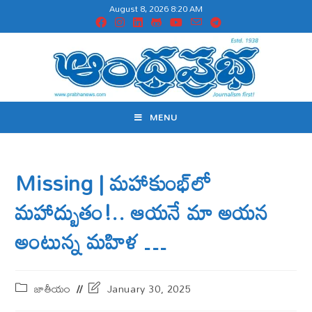
August 8, 2026 8:20 AM
MENU
Missing | మహాకుంభ్​లో
మహాద్బుతం!.. ఆయనే మా అయన
అంటున్న మహిళ …
జాతీయం
January 30, 2025