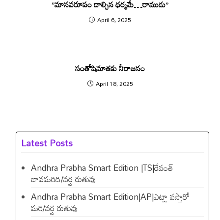
”మానవరూపం దాల్చిన ధర్మమే…రాముడు”
April 6, 2025
సంతోషిమాతకు నీరాజనం
April 18, 2025
Latest Posts
Andhra Prabha Smart Edition |TS|రేవంత్​
బావమరిది/వర్ష రుతువు
Andhra Prabha Smart Edition|AP|ఎట్లా వస్తారో
మరి/వర్ష రుతువు