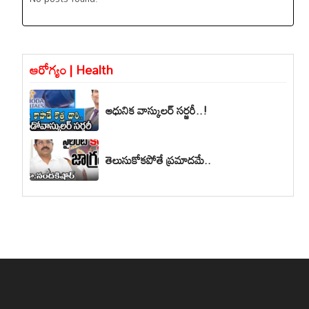
ఆరోగ్యం | Health
ఆధునిక వాస్కులర్ సర్జరీ..!
తెలుసుకోకపోతే ప్రమాదమే..