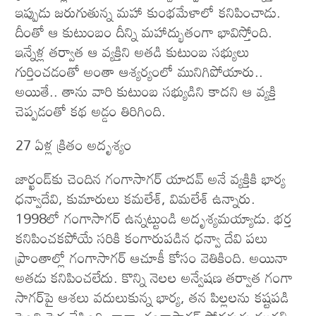
ఇప్పుడు జరుగుతున్న మహా కుంభమేళాలో కనిపించాడు.
దీంతో ఆ కుటుంబం దీన్ని మహాద్భుతంగా భావిస్తోంది.
ఇన్నేళ్ల తర్వాత ఆ వ్యక్తిని అతడి కుటుంబ సభ్యులు
గుర్తించడంతో అంతా ఆశ్యర్యంలో మునిగిపోయారు..
అయితే.. తాను వారి కుటుంబ స‌భ్యుడిని కాద‌ని ఆ వ్య‌క్తి
చెప్ప‌డంతో క‌థ అడ్డం తిరిగింది.
27 ఏళ్ల క్రితం అదృశ్యం
జార్ఖండ్​కు చెందిన గంగాసాగర్ యాదవ్ అనే వ్యక్తికి భార్య
ధన్వాదేవి, కుమారులు కమలేశ్, విమలేశ్ ఉన్నారు.
1998లో గంగాసాగర్ ఉన్నట్టుండి అదృశ్యమయ్యాడు. భర్త
కనిపించకపోయే సరికి కంగారుపడిన ధన్వా దేవి పలు
ప్రాంతాల్లో గంగాసాగర్ ఆచూకీ కోసం వెతికింది. అయినా
అతడు కనిపించలేదు. కొన్ని నెలల అన్వేషణ తర్వాత గంగా
సాగర్‌పై ఆశలు వదులుకున్న భార్య, తన పిల్లలను కష్టపడి