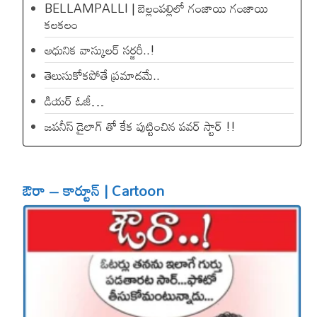
BELLAMPALLI | బెల్లంపల్లిలో గంజాయి గంజాయి
కలకలం
ఆధునిక వాస్కులర్ సర్జరీ..!
తెలుసుకోకపోతే ప్రమాదమే..
డియ‌ర్ ఓజీ…
జపనీస్ డైలాగ్ తో కేక పుట్టించిన ప‌వ‌ర్ స్టార్ !!
ఔరా – కార్టూన్ | Cartoon