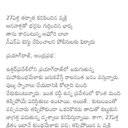
27ఏళ్ల తర్వాత కనిపించిన వ్యక్తి
ఆనవాళ్లతో భర్తను గుర్తించిన భార్య
తాను కాదంటున్న అఘోరి బాబా
డీఎన్​ఏ టెస్టు చేపించాలని పోలీసులకు ఫిర్యాదు
ప్రయాగ్​రాజ్​, ఆంధ్రప్రభ:
ఉత్తర్​ప్రదేశ్​లోని ప్రయాగ్​రాజ్​లో జరుగుతున్న
మహాకుంభమేళాకు ఇసుకవేస్తే రాలనంత జనం వస్తున్నారు.
పుణ్య స్నానాలు చేయడానికి కోట్లాది మంది
చేరుకుంటున్నారు. ఇంత రద్దీ ఉన్న ప్రదేశంలో కొంత మంది
తప్పిపోయే పరిస్థితులు ఉంటాయి. అయితే.. కుటుంబంతో
వచ్చినవారు తప్పిపోకుండా ఒకరికొకరు తాడుతో కట్టుకుని
జాగ్రత్త పడుతున్న దృశ్యాలు కనిపిస్తున్నాయి. కాగా, 27ఏళ్ల
క్రితం ఇట్లానే కుంభమేళాకు వచ్చి తప్పిపోయిన ఓ వ్యక్తి