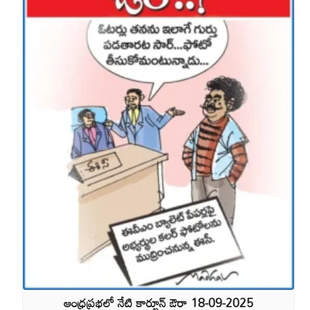
ఆంధ్రప్రభలో నేటి కార్టూన్ ఔరా 18-09-2025