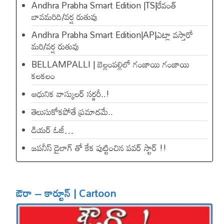
Andhra Prabha Smart Edition |TS|రేవంత్​
బావమరిది/వర్ష రుతువు
Andhra Prabha Smart Edition|AP|ఎట్లా వస్తారో
మరి/వర్ష రుతువు
BELLAMPALLI | బెల్లంపల్లిలో గంజాయి గంజాయి
కలకలం
ఆధునిక వాస్కులర్ సర్జరీ..!
తెలుసుకోకపోతే ప్రమాదమే..
డియ‌ర్ ఓజీ…
జపనీస్ డైలాగ్ తో కేక పుట్టించిన ప‌వ‌ర్ స్టార్ !!
ఔరా – కార్టూన్ | Cartoon