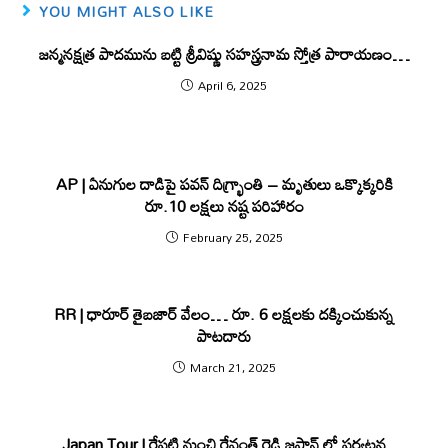
YOU MIGHT ALSO LIKE
జన్మనక్షత్ర పాదమును బట్టి శ్రీవిష్ణు సహస్త్రనామ స్తోత్ర పారాయణం…
April 6, 2025
AP | ఏనుగుల దాడిపై పవన్ దిగ్భ్రాంతి – మృతులు ఒక్కొక్కరికి
రూ.10 లక్షలు నష్ట పరిహారం
February 25, 2025
RR | ధారూర్ తైబజార్ వేలం… రూ. 6 లక్షలకు దక్కించుకున్న
పాటదారు
March 21, 2025
Japan Tour | రేపటి నుంచి రేవంత్ రెడ్డి జపాన్ లో పర్యటన