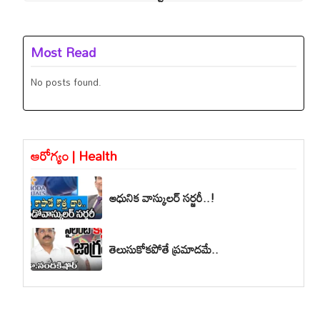
Most Read
No posts found.
ఆరోగ్యం | Health
ఆధునిక వాస్కులర్ సర్జరీ..!
తెలుసుకోకపోతే ప్రమాదమే..