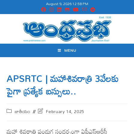
August 9, 2026 12:58 PM
MENU
APSRTC | మహాశివరాత్రి 3వేలకు
పైగా ప్రత్యేక బస్సులు..
జాతీయం
February 14, 2025
మహా శివరాత్రి పండుగ సందర్భంగా ఏపీఎస్ఆర్టీసీ