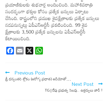
ప్రయాణికులకు శుభవార్త అందించింది. మహాశివరాత్రి
సందర్భంగా భక్తుల కోసం ప్రత్యేక బస్సులు ఏర్పాటు
చేసింది. రాష్ట్రంలోని ప్రముఖ శైవక్షేత్రాలకు ప్రత్యేక బస్సులు
నడపనున్నట్లు ఏపీఎస్ఆర్టీసీ ప్రకటించింది. 99 శైవ
క్షేత్రాలకు 3,500 ప్రత్యేక బస్సులను ఏపీఎస్ఆర్టీసీ
కేటాయించింది.
F
E
X
W
ac
m
h
e
ail
at
b
s
Previous Post
o
A
శ్రీ ధ‌న్వంత‌రి శ్లోకం (ఆరోగ్య ప్ర‌ధాత‌) ఆడియోతో…
Next Post
o
p
TG | రేపు ప్రభుత్వ సెలవు.. ఉత్తర్వులు జారీ !
k
p