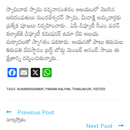
స్వామినాథ స్వామి దర్శనానంతరం ఆలయంలో వెలసిన
ఆదిదంపతులు సుందరేశ్వరన్ స్వామి, మీనాక్షి అమ్మవార్లకు
ప్రత్యేక పూజలు నిర్వహించారు.. ఏపీ డిప్యూటీ సీఎం పవన్‌
కల్యాణ్‌కి డిప్యూటీ కమిషనర్ ఉమా దేవి ఆలయ
మర్యాదలతో స్వాగతం పలికారు. ఆయ‌న‌తో పాటు తిరుమల
తిరుపతి దేవస్థానం ట్రస్ట్ బోర్డు మెంబర్ ఆనంద్ సాయి ఈ
క్షేత్రాన్ని దర్శించుకున్నారు..
F
E
X
W
ac
m
h
e
ail
at
TAGS
:
KUMARASWAMY
,
PAWAN KALYAN
,
THANJAVUR
,
VISITED
b
s
o
A
Previous Post
o
p
సూర్యస్తోత్రం
k
p
Next Post