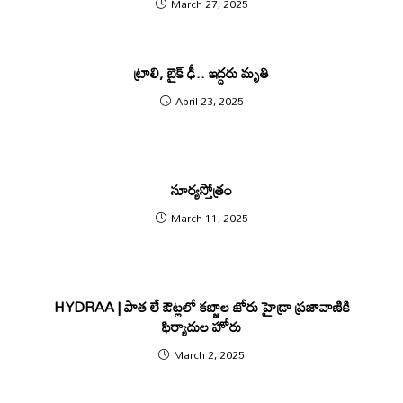
March 27, 2025
ట్రాలి, బైక్ ఢీ.. ఇద్దరు మృతి
April 23, 2025
సూర్యస్తోత్రం
March 11, 2025
HYDRAA | పాత లే ఔట్ల‌లో క‌బ్జాల జోరు హైడ్రా ప్ర‌జావాణికి
ఫిర్యాదుల హోరు
March 2, 2025