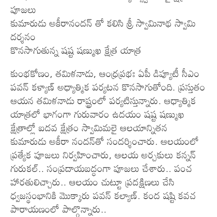
పూజ‌లు
కుమారుడు అకీరానందన్ తో కలిసి శ్రీ స్వామినాథ స్వామి
దర్శనం
కొన‌సాగుతున్న‌ షష్ట షణ్ముఖ క్షేత్ర యాత్ర
కుంభ‌కోణం, త‌మిళ‌నాడు, ఆంధ్ర‌ప్ర‌భః ఏపీ డిప్యూటీ సీఎం
పవన్ కళ్యాణ్ అధ్యాత్మిక పర్యటన కొనసాగుతోంది. ప్రస్తుతం
ఆయన తమిళనాడు రాష్ట్రంలో పర్యటిస్తున్నారు. ఆధ్యాత్మిక
యాత్రలో భాగంగా గురువారం ఉద‌యం షష్ట షణ్ముఖ
క్షేత్రాల్లో ఐదవ క్షేత్రం స్వామిమలై ఆల‌యాన్నితన
కుమారుడు అకీరా నందన్‌‌తో సంద‌ర్శించారు. ఆలయంలో
ప్రత్యేక పూజలు నిర్వహించారు, ఆలయ అర్చకులు కన్నన్
గురుకల్.. సంప్రదాయబద్ధంగా పూజలు చేశారు.. పంచ
హారతులిచ్చారు.. ఆలయం చుట్టూ ప్రదక్షిణలు చేసి
ధ్వజస్థంభానికి మొక్కారు పవన్ కల్యాణ్. కంద షష్టి కవచ
పారాయణంలో పాల్గొన్నారు..