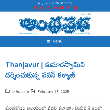
August 8, 2026 10:09 PM
MENU
Thanjavur | కుమారస్వామిని
దర్శించుకున్న‌ పవన్ కళ్యాణ్
జాతీయం
February 13, 2025
కుంభ‌కోణం ఆల‌యంలో ప‌వ‌న్ క‌ల్యాణ్స్వామిమలై క్షేత్రంలో