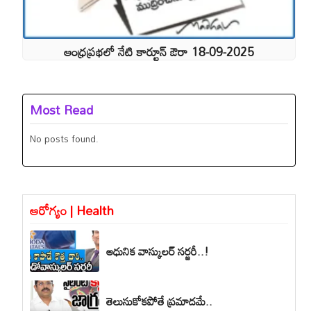
ఆంధ్రప్రభలో నేటి కార్టూన్ ఔరా 18-09-2025
Most Read
No posts found.
ఆరోగ్యం | Health
ఆధునిక వాస్కులర్ సర్జరీ..!
తెలుసుకోకపోతే ప్రమాదమే..