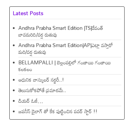
Latest Posts
Andhra Prabha Smart Edition |TS|రేవంత్​
బావమరిది/వర్ష రుతువు
Andhra Prabha Smart Edition|AP|ఎట్లా వస్తారో
మరి/వర్ష రుతువు
BELLAMPALLI | బెల్లంపల్లిలో గంజాయి గంజాయి
కలకలం
ఆధునిక వాస్కులర్ సర్జరీ..!
తెలుసుకోకపోతే ప్రమాదమే..
డియ‌ర్ ఓజీ…
జపనీస్ డైలాగ్ తో కేక పుట్టించిన ప‌వ‌ర్ స్టార్ !!