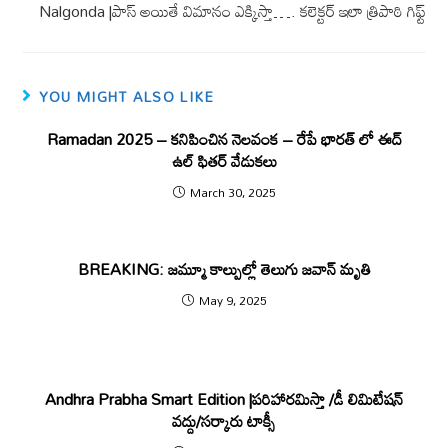
Nalgonda |పాస్ అయితే విమానం ఎక్కిస్తా…. క‌లెక్ట‌ర్ ఇలా త్రిపాఠి గిఫ్ట్
YOU MIGHT ALSO LIKE
Ramadan 2025 – కనిపించిన నెలవంక – రేపే భారత్ లో ఈద్
ఉల్ ఫితర్ వేడుకలు
March 30, 2025
BREAKING: జమ్మూ కాల్పుల్లో తెలుగు జవాన్ మృతి
May 9, 2025
Andhra Prabha Smart Edition |పరిహారమిస్తా /డీ లిమిటేషన్
వద్దు/సర్కారు టాక్సీ