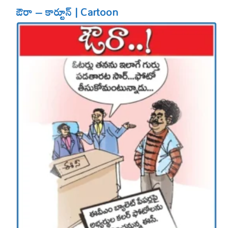
ఔరా – కార్టూన్ | Cartoon