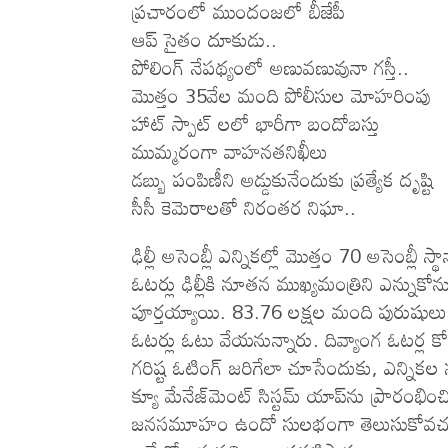
ప్ర‌చారంలో ముందంజ‌లో బీజేపీ
ఆప్ సైతం దూకుడు..
పోలింగ్ నేప‌థ్యంలో అణువణువునా గస్తీ..
మొత్తం 35వేల మంది పోలీసుల మోహ‌రింపు
హాట్ స్పాట్ లలో భారీగా బందోబస్తు
ముమ్మరంగా వాహనతనిఖీలు
డ‌బ్బు పంపిణీని అడ్డుకునేందుకు ప్ర‌త్యేక దృష్టి
సీసీ కెమెరాలతో నిరంతర నిఘా..
ఢిల్లీ అసెంబ్లీ ఎన్నికల్లో మొత్తం 70 అసెంబ్
ఓటర్లు ఢిల్లీకి నూతన ముఖ్యమంత్రిని ఎన్నుకో
పూర్తయ్యాయి. 83.76 లక్షల మంది పురుషులు
ఓటర్లు ఓటు వేయనున్నారు. దివ్యాంగ ఓటర్ల కో
గరిష్ట ఓటింగ్ జరిగేలా చూసేందుకు, ఎన్నికల
క్యూ మేనేజ్‌మెంట్ సిస్టమ్ యాప్‌ను ప్రారంభి
జనసమూహం ఉందో సులభంగా తెలుసుకోవచ్చు. కాగ