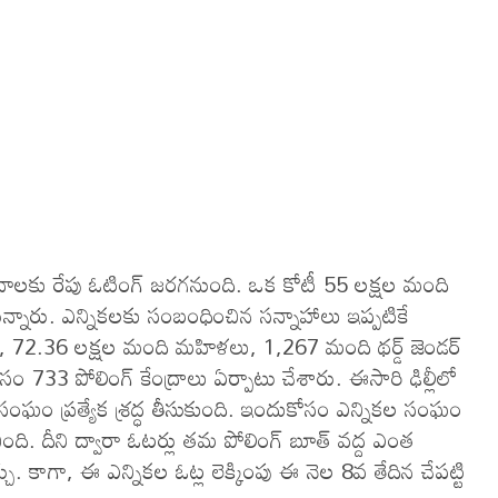
లీ స్థానాలకు రేపు ఓటింగ్‌ జరగనుంది. ఒక కోటీ 55 లక్షల మంది
నున్నారు. ఎన్నికలకు సంబంధించిన సన్నాహాలు ఇప్పటికే
, 72.36 లక్షల మంది మహిళలు, 1,267 మంది థర్డ్ జెండర్
సం 733 పోలింగ్ కేంద్రాలు ఏర్పాటు చేశారు. ఈసారి ఢిల్లీలో
 సంఘం ప్రత్యేక శ్రద్ధ తీసుకుంది. ఇందుకోసం ఎన్నికల సంఘం
ంచింది. దీని ద్వారా ఓటర్లు తమ పోలింగ్ బూత్ వద్ద ఎంత
ా, ఈ ఎన్నిక‌ల ఓట్ల లెక్కింపు ఈ నెల 8వ తేదిన చేప‌ట్టి