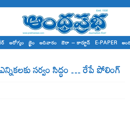
రీర్
ఆరోగ్యం
క్రైం
ఆదివారం
ఔరా – కార్టూన్
E-PAPER
అం
ీ ఎన్నికలకు సర్వం సిద్ధం … రేపే పోలింగ్