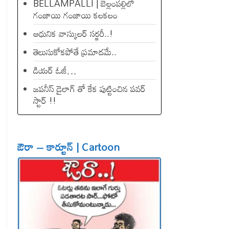
BELLAMPALLI | బెల్లంపల్లిలో
గంజాయి గంజాయి కలకలం
ఆధునిక వాస్కులర్ సర్జరీ..!
తెలుసుకోకపోతే ప్రమాదమే..
డియ‌ర్ ఓజీ…
జపనీస్ డైలాగ్ తో కేక పుట్టించిన ప‌వ‌ర్
స్టార్ !!
ఔరా – కార్టూన్ | Cartoon