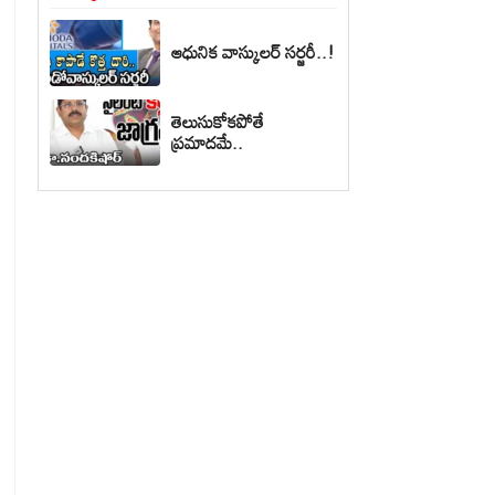
ఆధునిక వాస్కులర్ సర్జరీ..!
తెలుసుకోకపోతే
ప్రమాదమే..