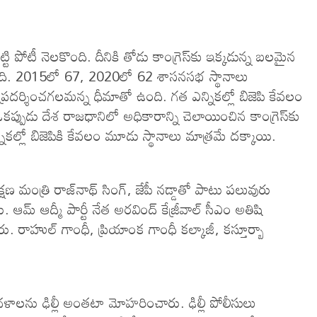
గట్టి పోటీ నెలకొంది. దీనికి తోడు కాంగ్రెస్‌కు ఇక్కడున్న బలమైన
చింది. 2015లో 67, 2020లో 62 శాసనసభ స్థానాలు
్రదర్శించగలమన్న ధీమాతో ఉంది. గత ఎన్నికల్లో బిజెపి కేవలం
. ఒకప్పుడు దేశ రాజధానిలో అధికారాన్ని చెలాయించిన కాంగ్రెస్‌కు
ికల్లో బిజెపికి కేవలం మూడు స్థానాలు మాత్రమే దక్కాయి.
ణ మంత్రి రాజ్‌నాథ్ సింగ్, జేపీ నడ్డాతో పాటు పలువురు
 ఆమ్ ఆద్మీ పార్టీ నేత అరవింద్ కేజ్రీవాల్ సీఎం అతిషి
. రాహుల్ గాంధీ, ప్రియాంక గాంధీ కల్కాజీ, కస్తూర్బా
దళాలను ఢిల్లీ అంతటా మోహరించారు. ఢిల్లీ పోలీసులు