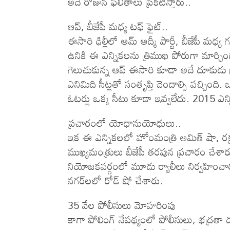
అదే రోజున ఫ‌లితాలు ప్ర‌క‌టిస్తారు..
ఆప్, బీజేపీ మ‌ధ్య ట‌ఫ్ ఫైట్..
ఈసారి ఢిల్లీలో ఆమ్ ఆద్మీ పార్టీ, బీజేపీ మధ్య 
ఉనికి ఈ ఎన్నికలను త్రిముఖ పోరుగా మార్
గెలుచుకున్న ఆప్‌ ఈసారి కూడా అదే దూకుడు ప
ఎనిమిది సీట్లతో సంతృప్తి చెందాల్సి వచ్చింది
ఓటర్లు ఒక్క సీటు కూడా ఇవ్వలేదు. 2015 ఎన్న
ప్ర‌చారంలో యోధానుయోధులు..
ఇక ఈ ఎన్నిక‌ల‌లో హోంమంత్రి అమిత్ షా, రక్ష
ముఖ్యమంత్రులు బీజేపీ తరపున ప్రచారం చేశారు.
నియోజకవర్గంలో మూడు ర్యాలీలు నిర్వహించారు
నగర్‌లలో రోడ్ షో చేశారు.
35 వేల పోలీసులు మోహరింపు
కాగా పోలింగ్ నేప‌థ్యంలో పోలీసులు, భద్రతా 