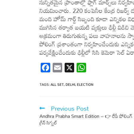
సున్నితమైన ప్రాంతాల్లో ఫ్లాగ్ మార్చ్‌లు నిర
నియమించారు. 220 కంపెనీల కేంద్ర రిజర్వ్
మంది హోమ్ గార్డ్ సిబ్బంది కూడా ఎన్నికల వి
ముగిసిన తర్వాత బయటి వ్యక్తులు ఢిల్లీ విడిచి
అక్రమంగా తిరుగుతున్న పలు వాహనాలను స్వాధీనం 
పోలింగ్ ప్ర‌శాంతంగా నిర్వ‌హించేందుకు ఎన్నిక‌ల
ప‌ర్య‌వేక్షించేందుకు ఢిల్లీలో సిసి కెమెరా సెల్ ఏర
F
E
X
W
ac
m
h
e
ail
at
TAGS
:
ALL SET
,
DELHI
,
ELECTION
b
s
o
A
Previous Post
o
p
Andhra Prabha Smart Edition – 👉 రేపే పోలింగ్ .
k
p
గ్రీన్ సిగ్న‌ల్