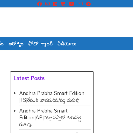
దం
ఆరోగ్యం
ఫోటో గ్యాలరీ
వీడియోలు
Latest Posts
Andhra Prabha Smart Edition
|TS|రేవంత్​ బావమరిది/వర్ష రుతువు
Andhra Prabha Smart
Edition|AP|ఎట్లా వస్తారో మరి/వర్ష
రుతువు