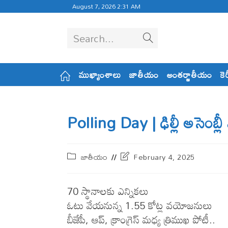
August 7, 2026 2:31 AM
Search...
ముఖ్యాంశాలు
జాతీయం
అంతర్జాతీయం
కె
Polling Day | ఢిల్లీ అసెంబ్ల
జాతీయం
February 4, 2025
70 స్థానాల‌కు ఎన్నిక‌లు
ఓటు వేయ‌నున్న‌ 1.55 కోట్ల వ‌యోజ‌నులు
బీజేపీ, ఆప్, క్రాంగ్రెస్ మ‌ధ్య త్రిముఖ పోటీ..