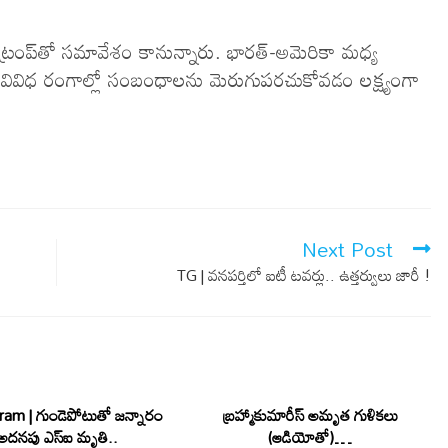
డ్ ట్రంప్‌తో సమావేశం కానున్నారు. భారత్-అమెరికా మధ్య
వివిధ రంగాల్లో సంబంధాలను మెరుగుపరచుకోవడం లక్ష్యంగా
Next Post
TG | వనపర్తిలో ఐటీ టవర్లు.. ఉత్తర్వులు జారీ !
am | గుండెపోటుతో జన్నారం
బ్రహ్మాకుమారీస్‌ అమృత గుళికలు
అదనపు ఎస్ఐ మృతి..
(ఆడియోతో)…