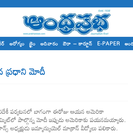
రీర్
ఆరోగ్యం
క్రైం
ఆదివారం
ఔరా – కార్టూన్
E-PAPER
అం
‌ ప్రధాని మోదీ
.ఇక విదేశీ పర్యటనలో బాగంగా ఈరోజు ఆయన అమెరికా
మ్మిట్‌లో పాల్గొన్న మోదీ ఇప్పుడు అమెరికాకు ప‌య‌న‌మ‌య్యారు.
్స్ అధ్యక్షుడు ఇమ్మాన్యుయెల్ మాక్రాన్ వీడ్కోలు పలికారు.