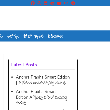
దం
ఆరోగ్యం
ఫోటో గ్యాలరీ
వీడియోలు
Latest Posts
Andhra Prabha Smart Edition
|TS|రేవంత్​ బావమరిది/వర్ష రుతువు
Andhra Prabha Smart
Edition|AP|ఎట్లా వస్తారో మరి/వర్ష
రుతువు