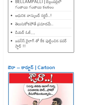
BELLAMPALLI | బెల్లంపల్లిలో
గంజాయి గంజాయి కలకలం
ఆధునిక వాస్కులర్ సర్జరీ..!
తెలుసుకోకపోతే ప్రమాదమే..
డియ‌ర్ ఓజీ…
జపనీస్ డైలాగ్ తో కేక పుట్టించిన ప‌వ‌ర్
స్టార్ !!
ఔరా – కార్టూన్ | Cartoon