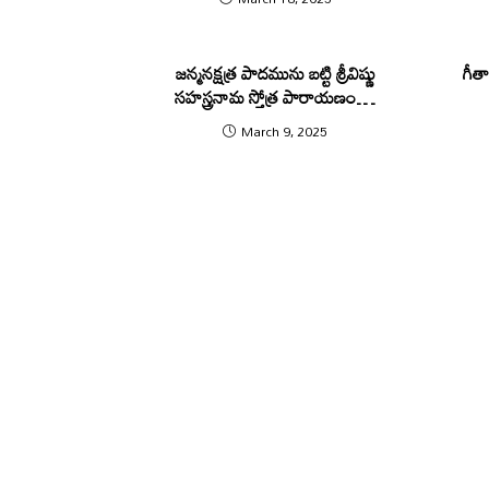
జన్మనక్షత్ర పాదమును బట్టి శ్రీవిష్ణు
గీ
సహస్త్రనామ స్తోత్ర పారాయణం…
March 9, 2025