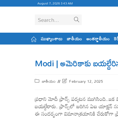
August 7, 2026 3:43 AM
Search...
ముఖ్యాంశాలు
జాతీయం
అంతర్జాతీయం
కె
Modi | అమెరికాకు బయల్దేరిన
జాతీయం
February 12, 2025
ప్రధాని మోదీ ఫ్రాన్స్ పర్యటన ముగిసింది.
బయల్దేరారు. ఫ్రాన్స్‌లో జరిగిన ఏఐ యాక్షన్ స
ఈ సందర్భంగా విమానాశ్రయానికి చేరుకోగా ఫ్రాన