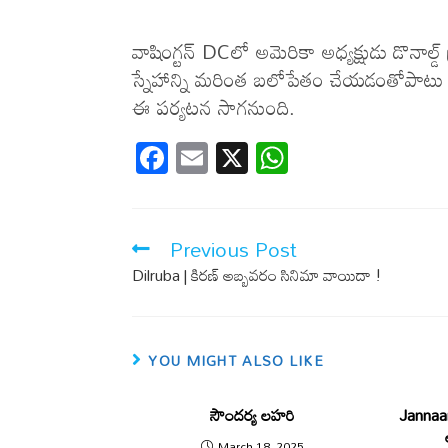
వాషింగ్టన్ DCలో అమెరికా అధ్యక్షుడు డొనాల్
స్నేహాన్ని మరింత బలోపేతం చేయడంతోపాటు 
ఈ పర్యటన సాగనుంది.
F
E
X
W
ac
m
h
e
ail
at
b
s
Previous Post
o
A
Dilruba | కిరణ్ అబ్బవరం సినిమా వాయిదా !
o
p
k
p
YOU MIGHT ALSO LIKE
సౌందర్య లహరి
Jannaar
March 18, 2025