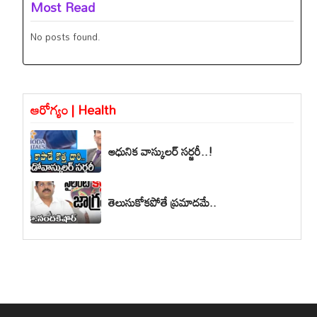
Most Read
No posts found.
ఆరోగ్యం | Health
ఆధునిక వాస్కులర్ సర్జరీ..!
తెలుసుకోకపోతే ప్రమాదమే..