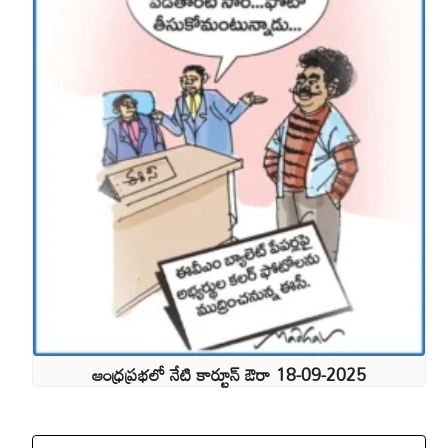
ఆంధ్రప్రభలో నేటి కార్టూన్ ఔరా 18-09-2025