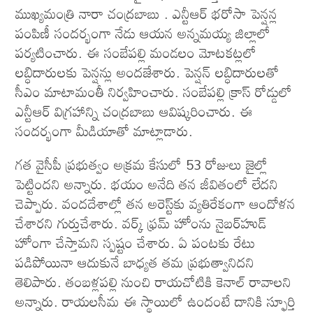
ముఖ్యమంత్రి నారా చంద్రబాబు . ఎన్టీఆర్‌ భరోసా పెన్షన్ల
పంపిణీ సంద‌ర్భంగా నేడు ఆయ‌న అన్నమయ్య జిల్లాలో
పర్యటించారు. ఈ సంబేపల్లి మండలం మోటకట్లలో
లబ్ధిదారులకు పెన్షన్లు అందజేశారు. పెన్షన్‌ లబ్ధిదారులతో
సీఎం మాటామంతీ నిర్వహించారు. సంబేపల్లి క్రాస్‌ రోడ్డులో
ఎన్టీఆర్‌ విగ్రహాన్ని చంద్రబాబు ఆవిష్కరించారు. ఈ
సందర్భంగా మీడియాతో మాట్లాడారు.
గత వైసీపీ ప్రభుత్వం అక్రమ కేసులో 53 రోజులు జైల్లో
పెట్టిందని అన్నారు. భయం అనేది తన జీవితంలో లేదని
చెప్పారు. వందదేశాల్లో తన అరెస్ట్‌కు వ్యతిరేకంగా ఆందోళన
చేశారని గుర్తుచేశారు. వర్క్‌ ఫ్రమ్ హోంను నైబర్‌హుడ్‌
హోంగా చేస్తామని స్పష్టం చేశారు. ఏ పంటకు రేటు
పడిపోయినా ఆదుకునే బాధ్యత తమ ప్రభుత్వానిదని
తెలిపారు. తంబళ్లపల్లి నుంచి రాయచోటికి కెనాల్ రావాలని
అన్నారు. రాయలసీమ ఈ స్థాయిలో ఉందంటే దానికి స్ఫూర్తి