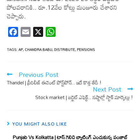
పోలవరానికి.. రూ.12వేల కోట్లు మంజూరు చేశారని
చెప్పారు.
F
E
X
W
ac
m
h
e
ail
at
TAGS
:
AP
,
CHANDRA BABU
,
DISTRIBUTE
,
PENSIONS
b
s
o
A
Previous Post
o
p
Thandel | ప్రీరిలీజ్ ఈవెంట్ పోస్ట్‌పోన్.. ఇదే కొత్త తేదీ !
k
p
Next Post
Stock market | బడ్జెట్ ఎఫెక్ట్.. నష్టాల్లో స్టాక్ మార్కెట్లు !
YOU MIGHT ALSO LIKE
Punjab Vs Kolkatta | టాస్ గెలిచి బ్యాటింగ్ ఎంచుకున్న పంజాబ్