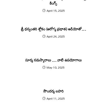
కింగ్స్
April 15, 2025
శ్రీ ధ‌న్వంత‌రి శ్లోకం (ఆరోగ్య ప్ర‌ధాత‌) ఆడియోతో…
April 24, 2025
సూర్య నమస్కారాలు … వాటి ఉపయోగాలు
May 10, 2025
సౌందర్య లహరి
April 11, 2025