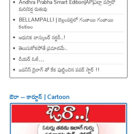
Andhra Prabha Smart Edition|AP|ఎట్లా వస్తారో
మరి/వర్ష రుతువు
BELLAMPALLI | బెల్లంపల్లిలో గంజాయి గంజాయి
కలకలం
ఆధునిక వాస్కులర్ సర్జరీ..!
తెలుసుకోకపోతే ప్రమాదమే..
డియ‌ర్ ఓజీ…
జపనీస్ డైలాగ్ తో కేక పుట్టించిన ప‌వ‌ర్ స్టార్ !!
ఔరా – కార్టూన్ | Cartoon