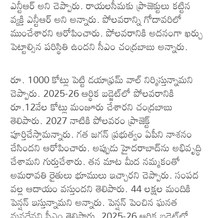
ఎన్టీఆర్‌ అని చెప్పారు. రాయలసీమకు ప్రాజెక్టులు కట్టిన
వ్యక్తి ఎన్టీఆర్‌ అని అన్నారు. పోలవరాన్ని గోదావరిలో
ముంచేశారని ఆరోపించారు. పోలవరానికి అదనంగా ఖర్చు
పెట్టాల్సిన పరిస్థితి ఉందని సీఎం చంద్రబాబు అన్నారు.
రూ. 1000 కోట్లు పెట్టి డయాఫ్రమ్‌ వాల్‌ నిర్మిస్తున్నామని
చెప్పారు. 2025-26 ఆర్థిక బడ్జెట్‌లో పోలవరానికి
రూ.12వేల కోట్లు మంజూరు చేశారని చంద్రబాబు
తెలిపారు. 2027 నాటికి పోలవరం ప్రాజెక్ట్
పూర్తిచేస్తామన్నారు. గత జగన్ ప్రభుత్వం ఏపీని నాశనం
చేసిందని ఆరోపించారు. అప్పుడు హైదరాబాద్‌ను అభివృద్ధి
చేశామని గుర్తుచేశారు. తన మాట మీద నమ్మకంతో
అమరావతి రైతులు భూములు ఇచ్చారని చెప్పారు. సంపద
వల్ల ఆదాయం వస్తుందని తెలిపారు. 44 లక్షల మందికి
పెన్షన్ ఇస్తున్నామని అన్నారు. పెన్షన్ పెంచిన ఘనత
మనదేనని సీఎం తెలిపారు. 2025-26 ఆర్థిక బడ్జెట్‌లో