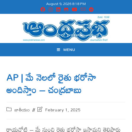
August 9, 2026 8:18 PM
MENU
AP | మే నెల‌లో రైతు భరోసా
అందిస్తాం – చంద్ర‌బాబు
జాతీయం
February 1, 2025
రాయ‌చోటి – మే నుంచి రైతు భరోసా ఇస్తామని తెలిపారు