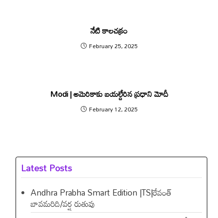
నేటి కాలచక్రం
February 25, 2025
Modi | అమెరికాకు బయల్దేరిన‌ ప్రధాని మోదీ
February 12, 2025
Latest Posts
Andhra Prabha Smart Edition |TS|రేవంత్​
బావమరిది/వర్ష రుతువు