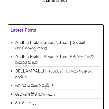
March 13, 2025
Latest Posts
Andhra Prabha Smart Edition |TS|రేవంత్​
బావమరిది/వర్ష రుతువు
Andhra Prabha Smart Edition|AP|ఎట్లా వస్తారో
మరి/వర్ష రుతువు
BELLAMPALLI | బెల్లంపల్లిలో గంజాయి గంజాయి
కలకలం
ఆధునిక వాస్కులర్ సర్జరీ..!
తెలుసుకోకపోతే ప్రమాదమే..
డియ‌ర్ ఓజీ…