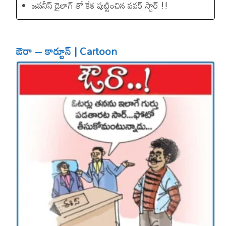
జపనీస్ డైలాగ్ తో కేక పుట్టించిన ప‌వ‌ర్ స్టార్ !!
ఔరా – కార్టూన్ | Cartoon