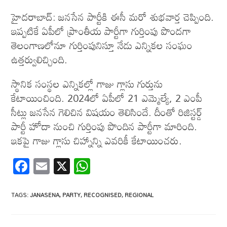
హైదరాబాద్: జనసేన పార్టీకి ఈసీ మరో శుభవార్త చెప్పింది.
ఇప్పటికే ఏపీలో ప్రాంతీయ పార్టీగా గుర్తింపు పొందగా
తెలంగాణలోనూ గుర్తింపునిస్తూ నేడు ఎన్నికల సంఘం
ఉత్తర్వులిచ్చింది.
స్థానిక సంస్థల ఎన్నికల్లో గాజు గ్లాసు గుర్తును
కేటాయించింది. 2024లో ఏపీలో 21 ఎమ్మెల్యే, 2 ఎంపీ
సీట్లు జనసేన గెలిచిన విషయం తెలిసిందే. దీంతో రిజిస్టర్డ్
పార్టీ హోదా నుంచి గుర్తింపు పొందిన పార్టీగా మారింది.
ఇకపై గాజు గ్లాసు చిహ్నాన్ని ఎవరికీ కేటాయించరు.
F
E
X
W
ac
m
h
e
ail
at
TAGS
:
JANASENA
,
PARTY
,
RECOGNISED
,
REGIONAL
b
s