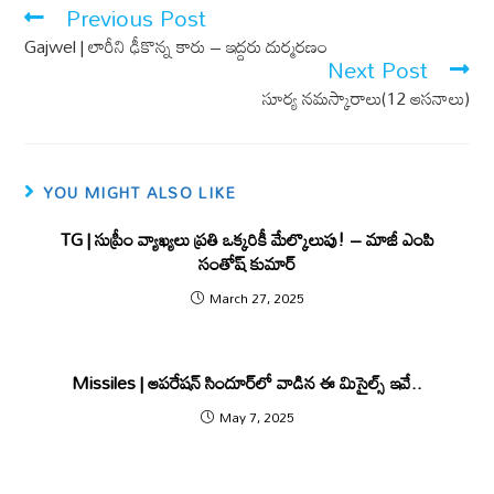
o
A
Previous Post
o
p
Gajwel | లారీని ఢీకొన్న కారు – ఇద్దరు దుర్మరణం
k
p
Next Post
సూర్య నమస్కారాలు(12 ఆసనాలు)
YOU MIGHT ALSO LIKE
TG | సుప్రీం వ్యాఖ్య‌లు ప్ర‌తి ఒక్క‌రికీ మేల్కొలుపు! – మాజీ ఎంపి
సంతోష్ కుమార్‌
March 27, 2025
Missiles | ఆపరేషన్ సిందూర్‌లో వాడిన ఈ మిసైల్స్ ఇవే..
May 7, 2025