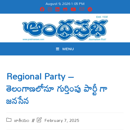
August 9, 2026 1:05 PM
MENU
Regional Party –
తెలంగాణలోనూ గుర్తింపు పార్టీ గా
జనసేన
జాతీయం
February 7, 2025