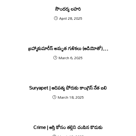
సౌందర్య లహరి
April 28, 2025
బ్రహ్మాకుమారీస్‌ అమృత గుళికలు (ఆడియోతో)…
March 6, 2025
Suryapet | ఆదిప‌త్య పోరుకు కాంగ్రెస్ నేత‌ బ‌లి
March 18, 2025
Crime | ఆస్తి కోసం త‌ల్లిని చంపిన కొడుకు