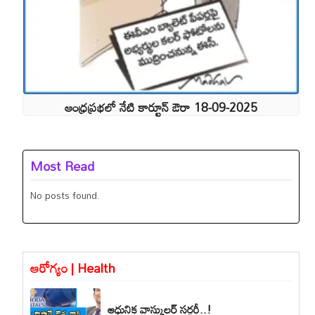
ఆంధ్రప్రభలో నేటి కార్టూన్ ఔరా 18-09-2025
Most Read
No posts found.
ఆరోగ్యం | Health
ఆధునిక వాస్కులర్ సర్జరీ..!