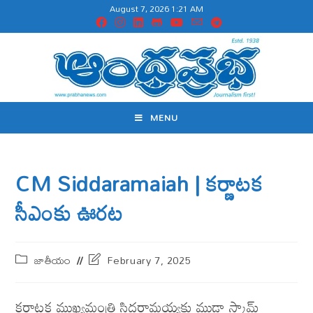
August 7, 2026 1:21 AM
MENU
CM Siddaramaiah | క‌ర్ణాట‌క
సీఎంకు ఊర‌ట
జాతీయం
February 7, 2025
క‌ర్ణాట‌క‌ ముఖ్యమంత్రి సిద్ధరామయ్యకు ముడా స్కామ్