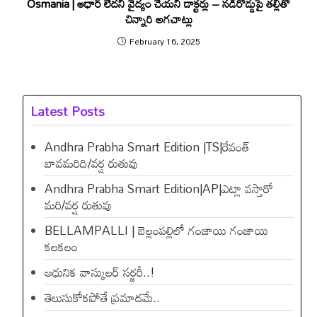
Osmania | ఆధార్ లేదని వైద్యం చేయ‌ని డాక్ట‌ర్లు – నడిరోడ్డుపై తల్లితో
చిన్నారి అగచాట్లు
February 16, 2025
Latest Posts
Andhra Prabha Smart Edition |TS|రేవంత్​
బావమరిది/వర్ష రుతువు
Andhra Prabha Smart Edition|AP|ఎట్లా వస్తారో
మరి/వర్ష రుతువు
BELLAMPALLI | బెల్లంపల్లిలో గంజాయి గంజాయి
కలకలం
ఆధునిక వాస్కులర్ సర్జరీ..!
తెలుసుకోకపోతే ప్రమాదమే..