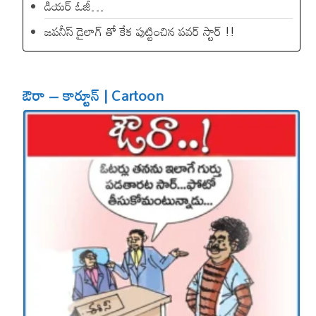
డియ‌ర్ ఓజీ…
జపనీస్ డైలాగ్ తో కేక పుట్టించిన ప‌వ‌ర్ స్టార్ !!
ఔరా – కార్టూన్ | Cartoon