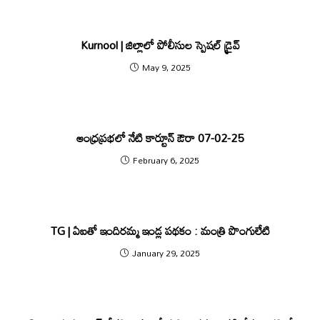
Kurnool | జిల్లాలో పోలీసుల స్పెషల్ డ్రైవ్
May 9, 2025
ఆంధ్రప్రభలో నేటి కార్టూన్ ఔరా 07-02-25
February 6, 2025
TG | ఏ‌ఐతో ఇందిర‌మ్మ ఇండ్ల పథకం : మంత్రి పొంగులేటి
January 29, 2025