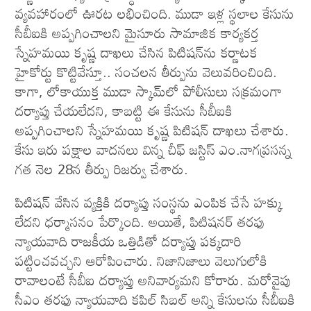
వ్యవహారంలో ఊరట లభించింది. ముడా ఇళ్ల స్థలాల కేసును
సీబీఐకి అప్పగించాలని మైసూరు సామాజిక కార్యకర్త
స్నేహమయి కృష్ణ దాఖలు చేసిన పిటిషన్‌ను కర్ణాటక
హైకోర్టు కొట్టివేస్తూ.. సంచలన తీర్పును వెలువరించింది.
కాగా, లోకాయుక్త ముడా స్కామ్‌లో పోలీసులు సక్రమంగా
దర్యాప్తు చేయలేదని, కాబట్టి ఈ కేసును సీబీఐకి
అప్పగించాలని స్నేహమయి కృష్ణ పిటిషన్ దాఖలు చేశారు.
కేసు ఇరు పక్షాల వాదనలు విన్న చీఫ్ జస్టిస్ ఎం.నాగప్రసన్న
గత నెల 28న తీర్పు రిజర్వు చేశారు.
పిటిషన్ వేసిన వ్యక్తికి దర్యాప్తు సంస్థను ఎంపిక చేసే హక్కు
లేదని ధర్మాసనం పేర్కొంది. అయితే, పిటిషనర్ తరఫు
న్యాయవాది రాజకీయ ఒత్తిడితో దర్యాప్తు పక్కదారి
పట్టించవచ్చని ఆరోపించారు. నిజానిజాలు వెలుగులోకి
రావాలంటే సీబీఐ దర్యాప్తు అనివార్యమని కోరారు. మరోవైపు
సీఎం తరఫు న్యాయవాది కపిల్‌ సిబల్‌ అన్ని కేసులను సీబీఐకి