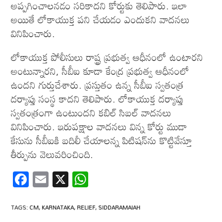
అప్పగించాలనడం సరికాదని కోర్టుకు తెలిపారు. ఇలా
అయితే లోకాయుక్త పని చేయడం ఎందుకని వాదనలు
వినిపించారు.
లోకాయుక్త పోలీసులు రాష్ట్ర ప్రభుత్వ ఆధీనంలో ఉంటారని
అంటున్నారని, సీబీఐ కూడా కేంద్ర ప్రభుత్వ ఆధీనంలో
ఉందని గుర్తుచేశారు. ప్రస్తుతం ఉన్న సీబీఐ స్వతంత్ర
దర్యాప్తు సంస్థ కాదని తెలిపారు. లోకాయుక్త దర్యాప్తు
స్వతంత్రంగా ఉంటుందని కబిల్ సిబల్ వాదనలు
వినిపించారు. ఇరుపక్షాల వాదనలు విన్న కోర్టు ముడా
కేసును సీబీఐకి బదిలీ చేయాలన్న పిటిషన్‌ను కొట్టివేస్తూ
తీర్పును వెలువరించింది.
F
E
X
W
ac
m
h
e
ail
at
TAGS
:
CM
,
KARNATAKA
,
RELIEF
,
SIDDARAMAIAH