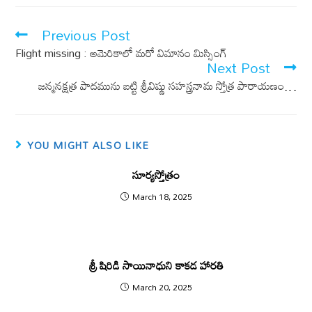
b
s
o
A
Previous Post
o
p
Flight missing : అమెరికాలో మరో విమానం మిస్సింగ్
k
p
Next Post
జన్మనక్షత్ర పాదమును బట్టి శ్రీవిష్ణు సహస్త్రనామ స్తోత్ర పారాయణం…
YOU MIGHT ALSO LIKE
సూర్యస్తోత్రం
March 18, 2025
శ్రీ షిరిడి సాయినాధుని కాకడ హారతి
March 20, 2025