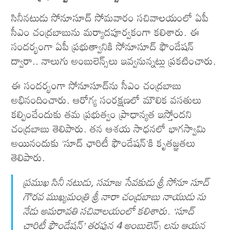
సినీనటుడు సోనూసూద్ సోమవారం సచివాలయంలో ఏపీ
సీఎం చంద్రబాబును మర్యాదపూర్వకంగా కలిశారు. ఈ
సందర్భంగా ఏపీ ప్రభుత్వానికి సోనూసూద్ ఫౌండేషన్
ద్వారా.. నాలుగు అంబులెన్స్‌లు ఇవ్వనున్నట్లు ప్రకటించారు.
ఈ సందర్భంగా సోనూసూద్‌ను సీఎం చంద్రబాబు
అభినందించారు. ఆరోగ్య సంరక్షణలో మౌలిక వసతులు
కల్పించేందుకు తమ ప్రభుత్వం ప్రాధాన్యత ఇస్తోందని
చంద్రబాబు తెలిపారు. తన ఆశయ సాధనలో భాగస్వామి
అయినందుకు ‘సూద్ ఛారిటీ ఫౌండేషన్’కి కృతజ్ఞతలు
తెలిపారు.
ప్రముఖ సినీ నటుడు, సమాజ సేవకుడు శ్రీ సోనూ సూద్
గౌరవ ముఖ్యమంత్రి శ్రీ నారా చంద్రబాబు నాయుడు ను
నేడు అమరావతి సచివాలయంలో కలిశారు. ‘సూద్
చారిటీ ఫౌండేషన్‌’ తరపున 4 అంబులెన్స్ లను ఆయన