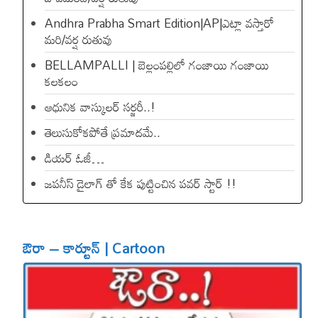
Andhra Prabha Smart Edition|AP|ఎట్లా వస్తారో
మరి/వర్ష రుతువు
BELLAMPALLI | బెల్లంపల్లిలో గంజాయి గంజాయి
కలకలం
ఆధునిక వాస్కులర్ సర్జరీ..!
తెలుసుకోకపోతే ప్రమాదమే..
డియ‌ర్ ఓజీ…
జపనీస్ డైలాగ్ తో కేక పుట్టించిన ప‌వ‌ర్ స్టార్ !!
ఔరా – కార్టూన్ | Cartoon