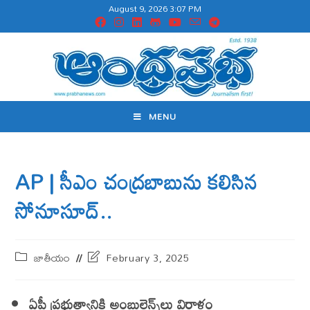
August 9, 2026 3:07 PM
MENU
AP | సీఎం చంద్రబాబును కలిసిన
సోనూసూద్‌..
జాతీయం
February 3, 2025
ఏపీ ప్రభుత్వానికి అంబులెన్స్‌లు విరాళం