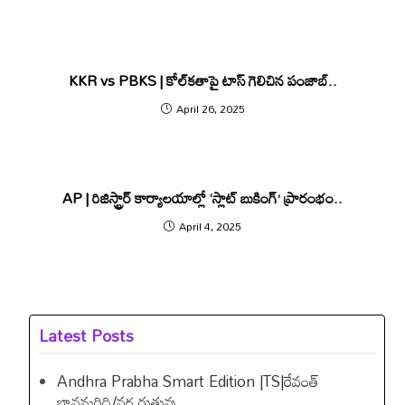
KKR vs PBKS | కోల్‌కతాపై టాస్ గెలిచిన పంజాబ్..
April 26, 2025
AP | రిజిస్ట్రార్‌ కార్యాలయాల్లో ‘స్లాట్‌ బుకింగ్’ ప్రారంభం..
April 4, 2025
Latest Posts
Andhra Prabha Smart Edition |TS|రేవంత్​
బావమరిది/వర్ష రుతువు