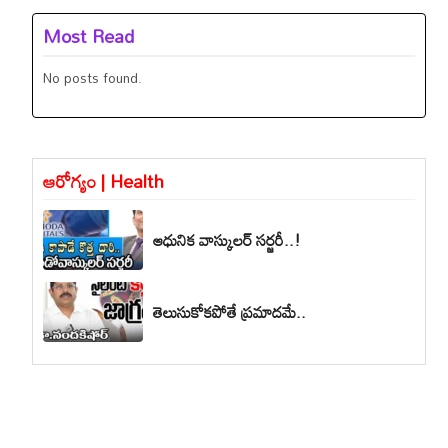
Most Read
No posts found.
ఆరోగ్యం | Health
ఆధునిక వాస్కులర్ సర్జరీ..!
తెలుసుకోకపోతే ప్రమాదమే..