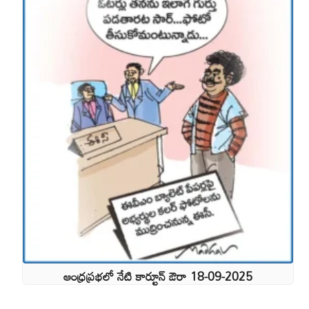
ఆంధ్రప్రభలో నేటి కార్టూన్ ఔరా 18-09-2025