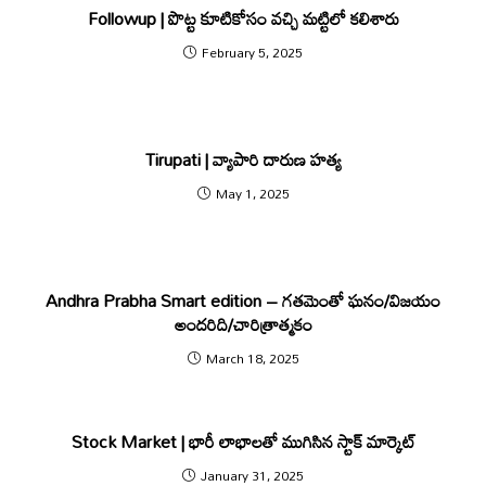
Followup | పొట్ట కూటికోసం వ‌చ్చి మ‌ట్టిలో క‌లిశారు
February 5, 2025
Tirupati | వ్యాపారి దారుణ హత్య
May 1, 2025
Andhra Prabha Smart edition – గ‌త‌మెంతో ఘ‌నం/విజ‌యం
అంద‌రిది/చారిత్రాత్మ‌కం
March 18, 2025
Stock Market | భారీ లాభాలతో ముగిసిన స్టాక్ మార్కెట్
January 31, 2025