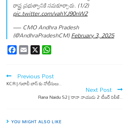
రాష్ట్ర ప్రభుత్వానికి సమకూర్చారు. (1/2)
pic.twitter.com/vahYJ90nW2
— CMO Andhra Pradesh
(@AndhraPradeshCM)
February 3, 2025
F
E
X
W
ac
m
h
e
ail
at
b
s
Previous Post
o
A
KCR | గులాబీ బాస్ కు నోటీసులు..
Next Post
o
p
Rana Naidu S2 | ‘రానా నాయుడు 2’ టీజర్ రిలీజ్..
k
p
YOU MIGHT ALSO LIKE