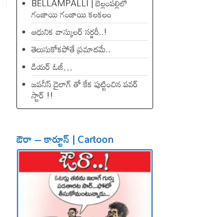
BELLAMPALLI | బెల్లంపల్లిలో
గంజాయి గంజాయి కలకలం
ఆధునిక వాస్కులర్ సర్జరీ..!
తెలుసుకోకపోతే ప్రమాదమే..
డియ‌ర్ ఓజీ…
జపనీస్ డైలాగ్ తో కేక పుట్టించిన ప‌వ‌ర్
స్టార్ !!
ఔరా – కార్టూన్ | Cartoon