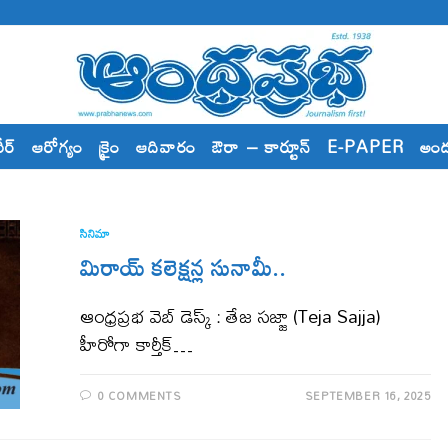
రీర్
ఆరోగ్యం
క్రైం
ఆదివారం
ఔరా – కార్టూన్
E-PAPER
అం
సినిమా
మిరాయ్ క‌లెక్ష‌న్ల సునామీ..
ఆంధ్ర‌ప్ర‌భ వెబ్ డెస్క్ : తేజ సజ్జా (Teja Sajja)
హీరోగా కార్తీక్…
0 COMMENTS
SEPTEMBER 16, 2025