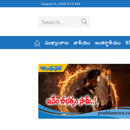
August 6, 2026 8:10 AM
Search...
ముఖ్యాంశాలు
జాతీయం
అంతర్జాతీయం
కె