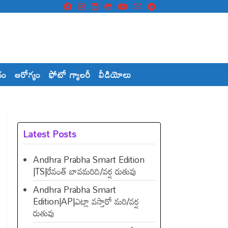
దం
ఆరోగ్యం
ఫోటో గ్యాలరీ
వీడియోలు
Latest Posts
Andhra Prabha Smart Edition
|TS|రేవంత్​ బావమరిది/వర్ష రుతువు
Andhra Prabha Smart
Edition|AP|ఎట్లా వస్తారో మరి/వర్ష
రుతువు