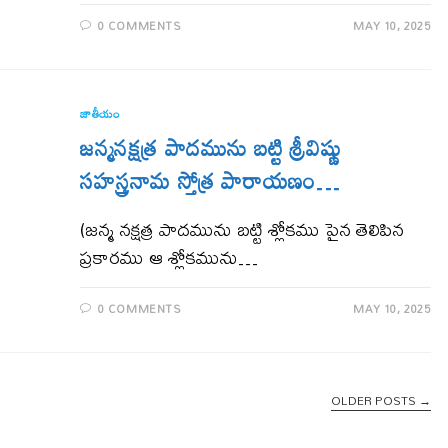
0 COMMENTS
MAY 10, 2025
జాతీయం
జన్మనక్షత్ర పాదమును బట్టి శ్రీవిష్ణు
సహస్త్రనామ స్తోత్ర పారాయణం…
(జన్మ నక్షత్ర పాదమును బట్టి శ్లోకము పైన తెలిపిన
ప్రకారము ఆ శ్లోకమును…
0 COMMENTS
MAY 10, 2025
OLDER POSTS
→