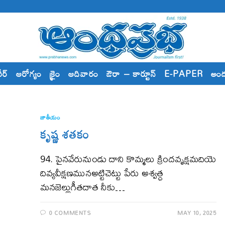
రీర్
ఆరోగ్యం
క్రైం
ఆదివారం
ఔరా – కార్టూన్
E-PAPER
అం
జాతీయం
కృష్ణ శతకం
94. పైనవేరునుండు దాని కొమ్మలు క్రిందవృక్షమదియె
దివ్యవీక్షణమునఅట్టిచెట్టు పేరు అశ్వత్ధ
మనజెల్లుగీతదాత నీకు…
0 COMMENTS
MAY 10, 2025