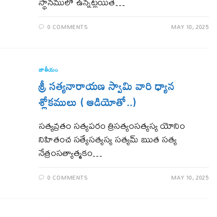
స్థానములో ఉన్నట్లయితే…
0 COMMENTS
MAY 10, 2025
జాతీయం
శ్రీ సత్యనారాయణ స్వామి వారి ధ్యాన
శ్లోకములు ( ఆడియోతో..)
సత్యవ్రతం సత్యపరం త్రిసత్యంసత్యస్య యోనిం
నిహితంచ సత్యేసత్యస్య సత్యమ్ ఋత సత్య
నేత్రంసత్యాత్మకం…
0 COMMENTS
MAY 10, 2025