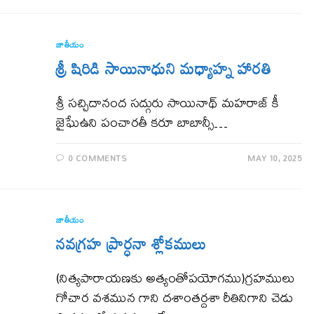
జాతీయం
శ్రీ షిరిడి సాయినాధుని మధ్యాహ్న హారతి
శ్రీ సచ్చిదానంద సద్గురు సాయినాథ్ మహరాజ్ కీ
జైఘేఉని పంచారతీ కరూ బాబాన్సీ…
0 COMMENTS
MAY 10, 2025
జాతీయం
నవగ్రహ ప్రార్ధనా శ్లోకములు
(నిత్యపారాయణకు అత్యంతోపయోగము)గ్రహములు
గోచార వశమున గాని దశాంతర్దశా రీతినిగాని చెడు