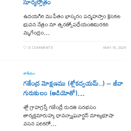
సూర్యస్తోత్రం
ఉదయగిరి ముపేతం భాస్కరం పద్మహస్తాం ||సకల
భువన నేత్రం నూ త్నరత్నోపధేయంతిమిరకరి
మృగేంద్రం…
0 COMMENTS
MAY 10, 2025
జాతీయం
గజేంద్ర మోక్షణము (శ్లోకద్వయమ్..) – జీవా
గురుకులం (ఆడియోతో)…
శ్లో గ్రాహగ్రస్తే గజేంద్రే రుదతి సరభసం
తార్యక్షమారుహ్య ధావన్వ్యాఘూర్ణన్ మాల్యభూషా
వసన పరికరో…