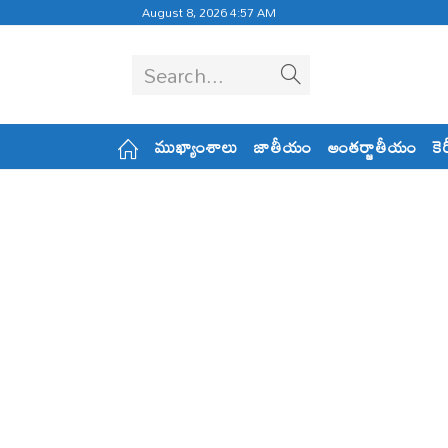
August 8, 2026 4:57 AM
Search...
ముఖ్యాంశాలు
జాతీయం
అంతర్జాతీయం
కె