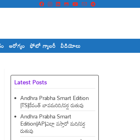
దం
ఆరోగ్యం
ఫోటో గ్యాలరీ
వీడియోలు
Latest Posts
Andhra Prabha Smart Edition
|TS|రేవంత్​ బావమరిది/వర్ష రుతువు
Andhra Prabha Smart
Edition|AP|ఎట్లా వస్తారో మరి/వర్ష
రుతువు