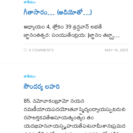
జాతీయం
గీతాసారం… (ఆడియోతో…)
అధ్యాయం 4, శ్లోకం 39 శ్రద్ధవాన్‌ లభతే
జ్ఞానంతత్పర: సంయుతేంద్రియ: |జ్ఞానం తబ్ధ్వా…
0 COMMENTS
MAY 10, 2025
జాతీయం
సౌందర్య లహరి
85. నమోవాకంబ్రూమో నయన
రమణీయాయపదయోఃతవాస్మైద్వంద్వాయస్ఫుటరుచి
రసాలక్తకవతేఅసూయత్యంత్యం తం
యదభిహననాయస్పృహయతేపశునామీశానఃప్రమద