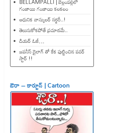
BELLAMPALLI | బెల్లంపల్లిలో
గంజాయి గంజాయి కలకలం
ఆధునిక వాస్కులర్ సర్జరీ..!
తెలుసుకోకపోతే ప్రమాదమే..
డియ‌ర్ ఓజీ…
జపనీస్ డైలాగ్ తో కేక పుట్టించిన ప‌వ‌ర్
స్టార్ !!
ఔరా – కార్టూన్ | Cartoon