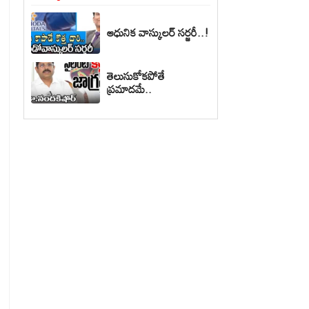
ఆధునిక వాస్కులర్ సర్జరీ..!
తెలుసుకోకపోతే
ప్రమాదమే..