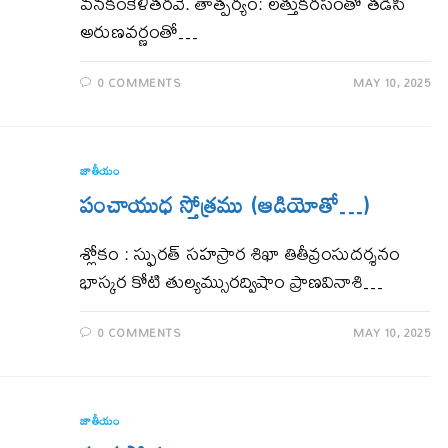
వనకంకేళితరవే. తాత్పర్యం: లత్తుకరసంతో తడిసి
అరుణవర్ణంతో…
0 COMMENTS
MAY 10, 2025
జాతీయం
పంచాయుధ స్తోత్రము (ఆడియోతో…)
శ్లోకం : స్ఫురత్ సహస్రార శిఖా తితీవ్రంసుదర్శనం
భాస్కర కోటి తుల్యమ్సురద్విషాం ప్రాణవినాశి…
0 COMMENTS
MAY 10, 2025
జాతీయం