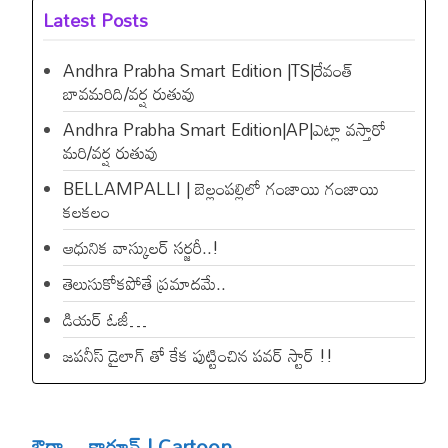
Latest Posts
Andhra Prabha Smart Edition |TS|రేవంత్​
బావమరిది/వర్ష రుతువు
Andhra Prabha Smart Edition|AP|ఎట్లా వస్తారో
మరి/వర్ష రుతువు
BELLAMPALLI | బెల్లంపల్లిలో గంజాయి గంజాయి
కలకలం
ఆధునిక వాస్కులర్ సర్జరీ..!
తెలుసుకోకపోతే ప్రమాదమే..
డియ‌ర్ ఓజీ…
జపనీస్ డైలాగ్ తో కేక పుట్టించిన ప‌వ‌ర్ స్టార్ !!
ఔరా – కార్టూన్ | Cartoon