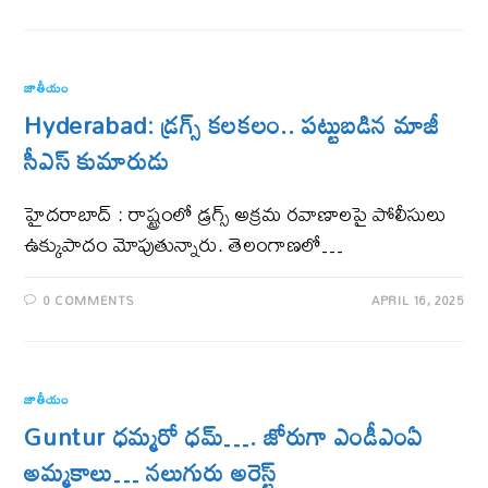
జాతీయం
Hyderabad: డ్రగ్స్ కలకలం.. పట్టుబడిన మాజీ
సీఎస్ కుమారుడు
హైదరాబాద్ : రాష్ట్రంలో డ్రగ్స్ అక్రమ రవాణాలపై పోలీసులు
ఉక్కుపాదం మోపుతున్నారు. తెలంగాణలో…
0 COMMENTS
APRIL 16, 2025
జాతీయం
Guntur ధమ్మరో ధమ్‌…. జోరుగా ఎండీఎంఏ
అమ్మకాలు… నలుగురు అరెస్ట్