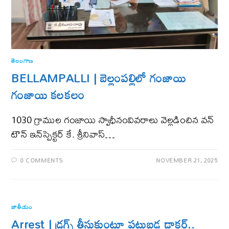
తెలంగాణ‌
BELLAMPALLI | బెల్లంపల్లిలో గంజాయి
గంజాయి కలకలం
1030 గ్రాముల గంజాయి స్వాధీనంవివరాలు వెల్లడించిన వన్
టౌన్ ఇన్‌స్పెక్టర్ కే. శ్రీనివాస్…
0 COMMENTS
NOVEMBER 21, 2025
జాతీయం
Arrest | డ్రగ్స్ తీసుకుంటూ పట్టుబడ్డ డాక్టర్​..