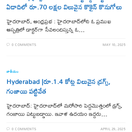
ఏడాదిలో రూ.70 లక్షల విలువైన కొకైన్ కొనుగోలు
హైదరాబాద్​, ఆంధ్రప్రభ : హైదరాబాద్‌లోని ఓ ప్రముఖ
ఆస్ప‌త్రిలో డాక్ట‌ర్‌గా సేవలందిస్తున్న ఓ…
0 COMMENTS
MAY 10, 2025
జాతీయం
Hyderabad |రూ.1.4 కోట్ల విలువైన డ్రగ్స్‌,
గంజాయి పట్టివేత
హైదరాబాద్‌: హైదరాబాద్‌లో మరోసారి పెద్దమొత్తంలో డ్రగ్స్‌,
గంజాయి పట్టుబడ్డాయి. ఇవాళ ఉదయం ఇద్దరు…
0 COMMENTS
APRIL 29, 2025