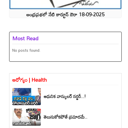
ఆంధ్రప్రభలో నేటి కార్టూన్ ఔరా 18-09-2025
Most Read
No posts found.
ఆరోగ్యం | Health
ఆధునిక వాస్కులర్ సర్జరీ..!
తెలుసుకోకపోతే ప్రమాదమే..