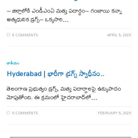
– జిల్లాలోకి ఎండీఎంఏ మత్తు పదార్ధం– గంజాయి కన్నా
అత్యధునిక డ్రగ్స్‌– ఒక్కసారి…
0 COMMENTS
APRIL 5, 2025
జాతీయం
Hyderabad | భారీగా డ్రగ్స్ స్వాధీనం..
తెలంగాణ ప్రభుత్వం డ్రగ్స్, మత్తు పదార్ధాలపై ఉక్కుపాదం
మోపుతోంది. ఈ క్రమంలో హైదరాబాద్‌లో…
0 COMMENTS
FEBRUARY 5, 2025