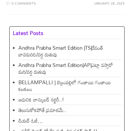
0 COMMENTS
JANUARY 28, 2025
Latest Posts
Andhra Prabha Smart Edition |TS|రేవంత్​
బావమరిది/వర్ష రుతువు
Andhra Prabha Smart Edition|AP|ఎట్లా వస్తారో
మరి/వర్ష రుతువు
BELLAMPALLI | బెల్లంపల్లిలో గంజాయి గంజాయి
కలకలం
ఆధునిక వాస్కులర్ సర్జరీ..!
తెలుసుకోకపోతే ప్రమాదమే..
డియ‌ర్ ఓజీ…