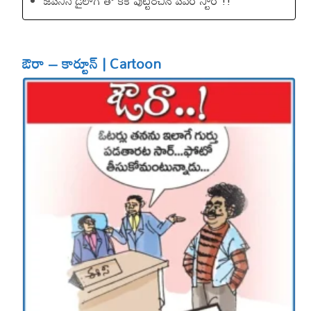
జపనీస్ డైలాగ్ తో కేక పుట్టించిన ప‌వ‌ర్ స్టార్ !!
ఔరా – కార్టూన్ | Cartoon