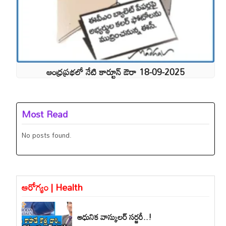
ఆంధ్రప్రభలో నేటి కార్టూన్ ఔరా 18-09-2025
Most Read
No posts found.
ఆరోగ్యం | Health
ఆధునిక వాస్కులర్ సర్జరీ..!