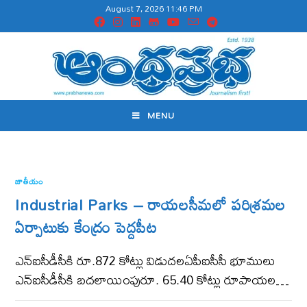
August 7, 2026 11:46 PM
MENU
జాతీయం
Industrial Parks – రాయలసీమలో పరిశ్రమల
ఏర్పాటుకు కేంద్రం పెద్దపీట
ఎన్‌ఐసీడీసీకి రూ.872 కోట్లు విడుదలఏపీఐసీసీ భూములు
ఎన్‌ఐసీడీసీకి బ‌ద‌లాయింపురూ. 65.40 కోట్లు రూపాయల…