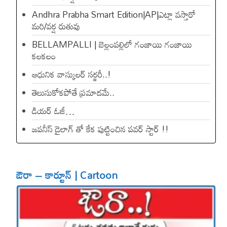
Andhra Prabha Smart Edition|AP|ఎట్లా వస్తారో
మరి/వర్ష రుతువు
BELLAMPALLI | బెల్లంపల్లిలో గంజాయి గంజాయి
కలకలం
ఆధునిక వాస్కులర్ సర్జరీ..!
తెలుసుకోకపోతే ప్రమాదమే..
డియ‌ర్ ఓజీ…
జపనీస్ డైలాగ్ తో కేక పుట్టించిన ప‌వ‌ర్ స్టార్ !!
ఔరా – కార్టూన్ | Cartoon