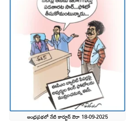
ఆంధ్రప్రభలో నేటి కార్టూన్ ఔరా 18-09-2025