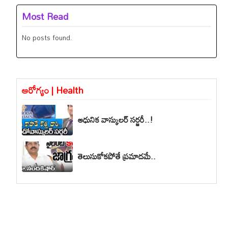
Most Read
No posts found.
ఆరోగ్యం | Health
ఆధునిక వాస్కులర్ సర్జరీ..!
తెలుసుకోకపోతే ప్రమాదమే..