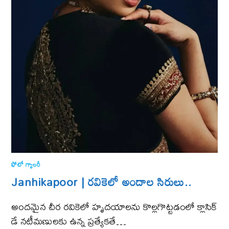
ఫోటో గ్యాలరీ
Janhikapoor | ర‌వికెలో అందాల సిరులు..
అంద‌మైన చీర ర‌వికెలో హృద‌యాల‌ను కొల్ల‌గొట్ట‌డంలో క్లాసిక్
డే న‌టీమ‌ణులకు ఉన్న ప్ర‌త్యేక‌తే…