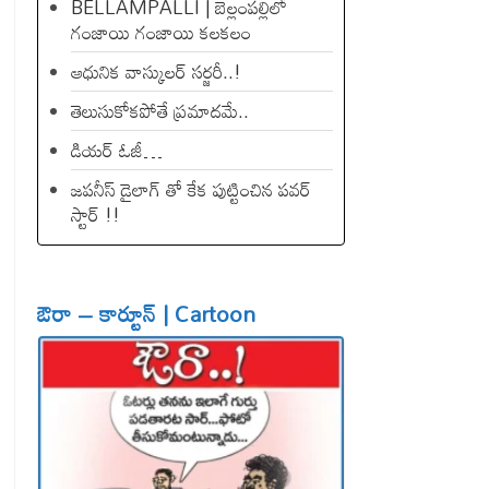
BELLAMPALLI | బెల్లంపల్లిలో
గంజాయి గంజాయి కలకలం
ఆధునిక వాస్కులర్ సర్జరీ..!
తెలుసుకోకపోతే ప్రమాదమే..
డియ‌ర్ ఓజీ…
జపనీస్ డైలాగ్ తో కేక పుట్టించిన ప‌వ‌ర్
స్టార్ !!
ఔరా – కార్టూన్ | Cartoon