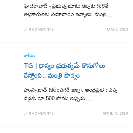
హైద‌రాబాద్ - ప్రభుత్వ భూమి కబ్జాకు గురైతే
అధికారులకు సమాచారం ఇవ్వాలని మంత్రి…
0 COMMENTS
MAY 3, 2025
జాతీయం
TG | ధాన్యం ప్ర‌భుత్వ‌మే కొనుగోలు
చేస్తోంది.. మంత్రి పొన్నం
హుస్నాబాద్ (క‌రీంన‌గ‌ర్ జిల్లా), ఆంధ్ర‌ప్ర‌భ : స‌న్న
వ‌డ్ల‌కు రూ.500 బోన‌స్ ఇప్పుడు…
0 COMMENTS
APRIL 16, 2025