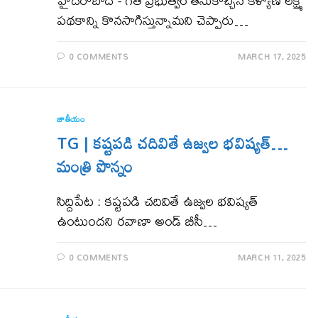
హైద‌రాబాద్ - గత ప్రభుత్వం తీసుకొచ్చిన కళ్యాణ లక్ష్మి
పథకాన్ని కొనసాగిస్తున్నామని చెప్పారు…
0 COMMENTS
MARCH 17, 2025
జాతీయం
TG | కష్టపడి చదివితే ఉజ్వల భవిష్యత్…
మంత్రి పొన్నం
సిద్దిపేట : కష్టపడి చదివితే ఉజ్వల భవిష్యత్
ఉంటుంద‌ని రవాణా అండ్ బీసీ…
0 COMMENTS
MARCH 11, 2025