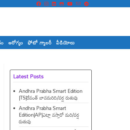
దం
ఆరోగ్యం
ఫోటో గ్యాలరీ
వీడియోలు
Latest Posts
Andhra Prabha Smart Edition
|TS|రేవంత్​ బావమరిది/వర్ష రుతువు
Andhra Prabha Smart
Edition|AP|ఎట్లా వస్తారో మరి/వర్ష
రుతువు