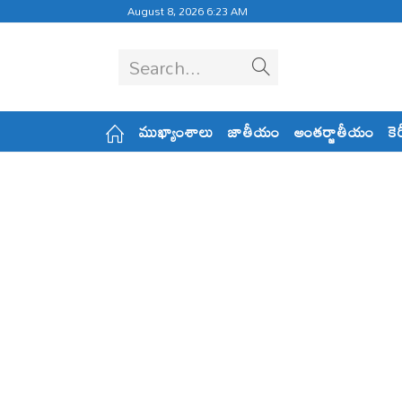
August 8, 2026 6:23 AM
Search...
ముఖ్యాంశాలు
జాతీయం
అంతర్జాతీయం
కె