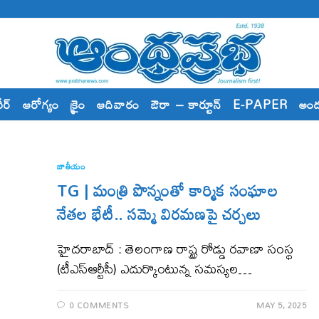
రీర్
ఆరోగ్యం
క్రైం
ఆదివారం
ఔరా – కార్టూన్
E-PAPER
అం
జాతీయం
TG | మంత్రి పొన్నంతో కార్మిక సంఘాల
నేతల భేటీ.. సమ్మె విరమణపై చర్చలు
హైదరాబాద్ : తెలంగాణ రాష్ట్ర రోడ్డు రవాణా సంస్థ
(టీఎస్ఆర్టీసీ) ఎదుర్కొంటున్న సమస్యల…
0 COMMENTS
MAY 5, 2025