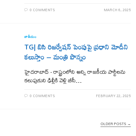
0 COMMENTS
MARCH 6, 2025
జాతీయం
TG| బిసి రిజ‌ర్వేష‌న్ పెంపుపై ప్ర‌ధాని మోదీని
క‌లుస్తాం – మంత్రి పొన్నం
హైద‌రాబాద్ - రాష్ట్రంలోని అన్ని రాజకీయ పార్టీలను
కలుపుకుని ఢిల్లీకి వెళ్లి బీసీ…
0 COMMENTS
FEBRUARY 22, 2025
OLDER POSTS
→