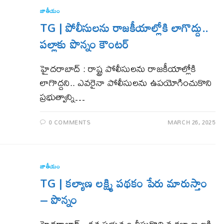
జాతీయం
TG | పోలీసులను రాజకీయాల్లోకి లాగొద్దు..
పల్లాకు పొన్నం కౌంట‌ర్
హైద‌రాబాద్ : రాష్ట్ర పోలీసులను రాజకీయాల్లోకి
లాగొద్దని.. ఎవరైనా పోలీసులను ఉపయోగించుకొని
ప్రభుత్వాన్ని…
0 COMMENTS
MARCH 26, 2025
జాతీయం
TG | క‌ల్యాణ లక్ష్మి పథకం పేరు మారుస్తాం
– పొన్నం