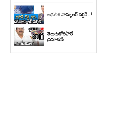
ఆధునిక వాస్కులర్ సర్జరీ..!
తెలుసుకోకపోతే
ప్రమాదమే..