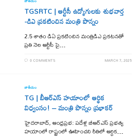
జాతీయం
TGSRTC | ఆర్టీసీ ఉద్యోగులకు శుభవార్త
-డిఎ ప్ర‌క‌టించిన మంత్రి పొన్నం
2.5 శాతం డిఏ ప్రకటించిన మంత్రిడిఎ ప్రకటనతో
ప్రతి నెల ఆర్టీసీ పై…
0 COMMENTS
MARCH 7, 2025
జాతీయం
TG | బీఆర్ఎస్ హయాంలో ఆర్థిక
విధ్వంసం! – మంత్రి పొన్నం ప్ర‌భాక‌ర్‌
హైద‌రాబాద్‌, ఆంధ్ర‌ప్ర‌భ‌: పదేళ్ల బీఆర్ఎస్ ప్రభత్వ
హయాంలో రాష్ట్రంలో ఊహించని రీతిలో ఆర్ధిక…