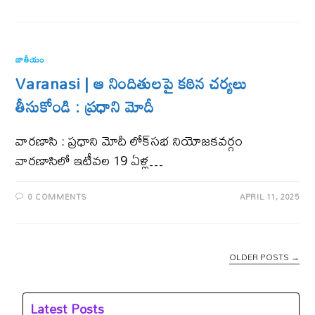
జాతీయం
Varanasi | ఆ నిందితులపై కఠిన చర్యలు
తీసుకోండి : ప్రధాని మోదీ
వార‌ణాసి : ప్ర‌ధాని మోదీ లోక్‌స‌భ నియోజ‌క‌వ‌ర్గం
వారణాసిలో ఇటీవ‌ల 19 ఏళ్ల…
0 COMMENTS
APRIL 11, 2025
OLDER POSTS
→
Latest Posts