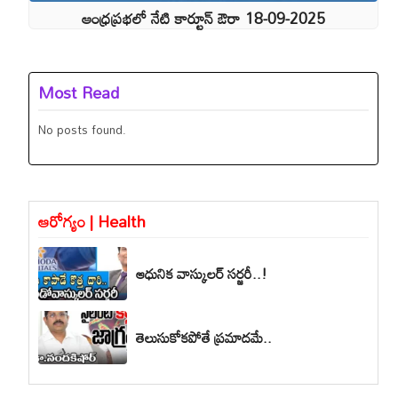
ఆంధ్రప్రభలో నేటి కార్టూన్ ఔరా 18-09-2025
Most Read
No posts found.
ఆరోగ్యం | Health
ఆధునిక వాస్కులర్ సర్జరీ..!
తెలుసుకోకపోతే ప్రమాదమే..