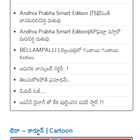
Andhra Prabha Smart Edition |TS|రేవంత్​
బావమరిది/వర్ష రుతువు
Andhra Prabha Smart Edition|AP|ఎట్లా వస్తారో
మరి/వర్ష రుతువు
BELLAMPALLI | బెల్లంపల్లిలో గంజాయి గంజాయి
కలకలం
ఆధునిక వాస్కులర్ సర్జరీ..!
తెలుసుకోకపోతే ప్రమాదమే..
డియ‌ర్ ఓజీ…
జపనీస్ డైలాగ్ తో కేక పుట్టించిన ప‌వ‌ర్ స్టార్ !!
ఔరా – కార్టూన్ | Cartoon