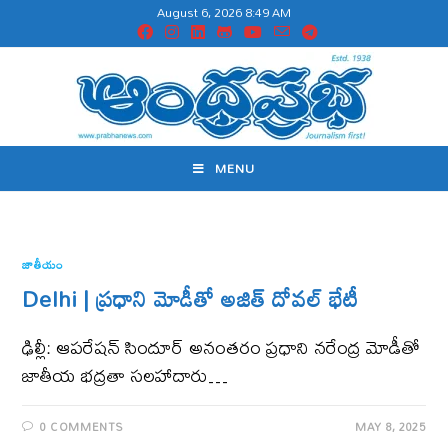
August 6, 2026 8:49 AM
MENU
జాతీయం
Delhi | ప్రధాని మోడీతో అజిత్ దోవల్ భేటీ
ఢిల్లీ: ఆపరేషన్ సిందూర్ అనంతరం ప్రధాని నరేంద్ర మోడీతో
జాతీయ భద్రతా సలహాదారు…
0 COMMENTS
MAY 8, 2025