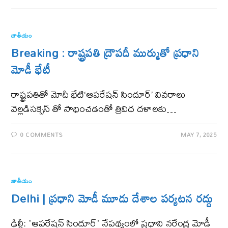
జాతీయం
Breaking : రాష్ట్రపతి ద్రౌపదీ ముర్ముతో ప్రధాని
మోడీ భేటీ
రాష్ట్ర‌ప‌తితో మోదీ భేటి‘ఆపరేషన్ సిందూర్’ వివ‌రాలు
వెల్ల‌డిస‌క్సెస్ తో సాధించ‌డంతో త్రివిధ ద‌ళాల‌కు…
0 COMMENTS
MAY 7, 2025
జాతీయం
Delhi | ప్రధాని మోడీ మూడు దేశాల పర్యటన రద్దు
ఢిల్లీ: 'ఆపరేషన్ సిందూర్' నేపథ్యంలో ప్రధాని నరేంద్ర మోడీ