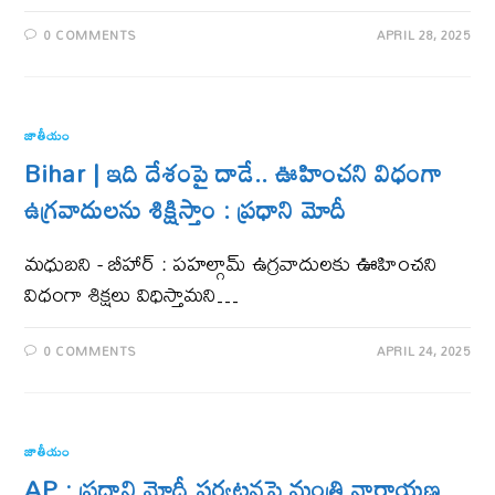
0 COMMENTS
APRIL 28, 2025
జాతీయం
Bihar | ఇది దేశంపై దాడే.. ఊహించ‌ని విధంగా
ఉగ్ర‌వాదుల‌ను శిక్షిస్తాం : ప్ర‌ధాని మోదీ
మ‌ధుబ‌ని - బీహార్ : పహల్గామ్ ఉగ్రవాదులకు ఊహించని
విధంగా శిక్షలు విధిస్తామని…
0 COMMENTS
APRIL 24, 2025
జాతీయం
AP : ప్రధాని మోదీ పర్యటనపై మంత్రి నారాయణ