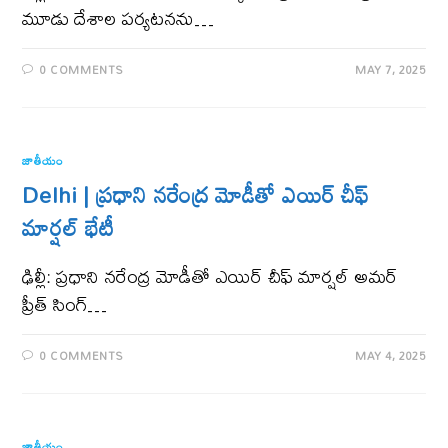
మూడు దేశాల పర్యటనను…
0 COMMENTS
MAY 7, 2025
జాతీయం
Delhi | ప్ర‌ధాని న‌రేంద్ర మోడీతో ఎయిర్ చీఫ్
మార్షల్ భేటీ
ఢిల్లీ: ప్రధాని నరేంద్ర మోడీతో ఎయిర్ చీఫ్ మార్షల్ అమర్
ప్రీత్ సింగ్…
0 COMMENTS
MAY 4, 2025
జాతీయం