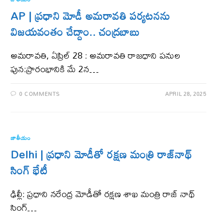
AP | ప్రధాని మోడీ అమరావతి పర్యటనను
విజయవంతం చేద్దాం.. చంద్రబాబు
అమరావతి, ఏప్రిల్ 28 : అమరావతి రాజధాని పనుల
పున:ప్రారంభానికి మే 2న…
0 COMMENTS
APRIL 28, 2025
జాతీయం
Delhi | ప్రధాని మోడీతో రక్షణ మంత్రి రాజ్‌నాథ్
సింగ్ భేటీ
ఢిల్లీ: ప్రధాని నరేంద్ర మోడీతో రక్షణ శాఖ మంత్రి రాజ్ నాథ్
సింగ్…