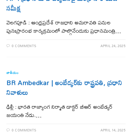
సమీక్ష
వెల‌గ‌పూడి : ఆంధ్రప్రదేశ్ రాజధాని అమరావతి పనుల
పునఃప్రారంభ కార్యక్రమంలో పాల్గొనేందుకు ప్రధానమంత్రి…
0 COMMENTS
APRIL 24, 2025
జాతీయం
BR Ambedkar | అంబేడ్కర్‌కు రాష్ట్రపతి, ప్రధాని
నివాళులు
ఢిల్లీ : భారత రాజ్యాంగ నిర్మాత డాక్టర్‌ బీఆర్‌ అంబేడ్కర్
జయంతి నేడు.…
0 COMMENTS
APRIL 14, 2025