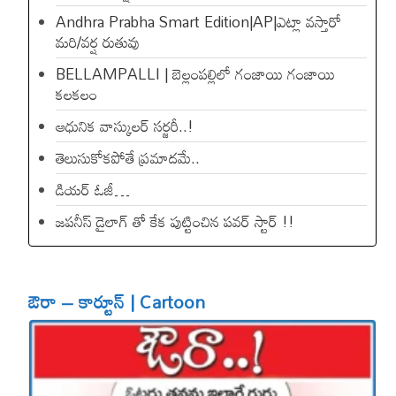
Andhra Prabha Smart Edition|AP|ఎట్లా వస్తారో
మరి/వర్ష రుతువు
BELLAMPALLI | బెల్లంపల్లిలో గంజాయి గంజాయి
కలకలం
ఆధునిక వాస్కులర్ సర్జరీ..!
తెలుసుకోకపోతే ప్రమాదమే..
డియ‌ర్ ఓజీ…
జపనీస్ డైలాగ్ తో కేక పుట్టించిన ప‌వ‌ర్ స్టార్ !!
ఔరా – కార్టూన్ | Cartoon