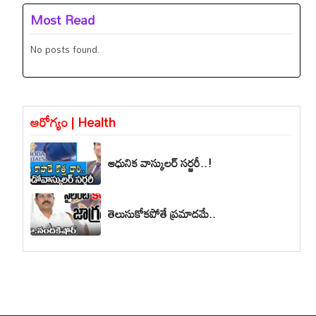
Most Read
No posts found.
ఆరోగ్యం | Health
ఆధునిక వాస్కులర్ సర్జరీ..!
తెలుసుకోకపోతే ప్రమాదమే..