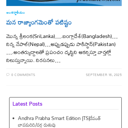
అంతర్జాతీయం
మన రాజ్యాంగమెంతో పటిష్టం
మొన్న శ్రీలంక(SriLanka)….బంగ్లాదేశ్(Bangladesh)…
నిన్న నేపాల్(Nepal)…అప్పుడప్పుడు పాకిస్థాన్(Pakistan)
….అంతర్యుద్దాలతో ప్రపంచం దృష్టిని ఆకర్షిస్తూ వార్తల్లో
నిలుస్తున్నాయి. నిరసనలు…
0 COMMENTS
SEPTEMBER 16, 2025
Latest Posts
Andhra Prabha Smart Edition |TS|రేవంత్​
బావమరిది/వర్ష రుతువు