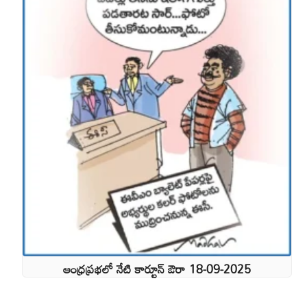
ఆంధ్రప్రభలో నేటి కార్టూన్ ఔరా 18-09-2025