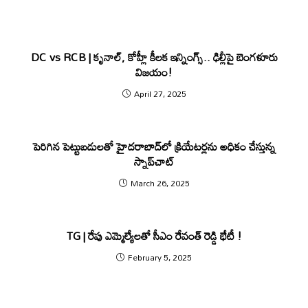
DC vs RCB | కృనాల్, కోహ్లీ కీలక ఇన్నింగ్స్.. ఢిల్లీపై బెంగళూరు
విజయం!
April 27, 2025
పెరిగిన పెట్టుబడులతో హైదరాబాద్‌లో క్రియేటర్లను అధికం చేస్తున్న
స్నాప్‌చాట్‌
March 26, 2025
TG | రేపు ఎమ్మెల్యేలతో సీఎం రేవంత్ రెడ్డి భేటీ !
February 5, 2025