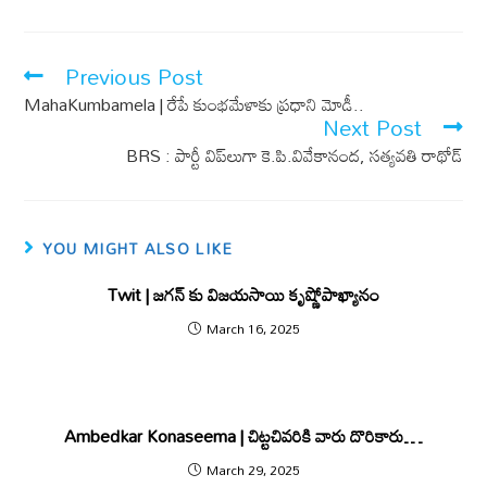
b
s
o
A
Previous Post
o
p
MahaKumbamela | రేపే కుంభమేళాకు ప్రధాని మోడీ..
k
p
Next Post
BRS : పార్టీ విప్‌లుగా కె.పి.వివేకానంద, సత్యవతి రాథోడ్
YOU MIGHT ALSO LIKE
Twit | జగన్ కు విజయసాయి కృష్ణోపాఖ్యానం
March 16, 2025
Ambedkar Konaseema | చిట్టచివరికి వారు దొరికారు…
March 29, 2025