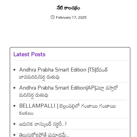
నేటి కాలచక్రం
February 17, 2025
Latest Posts
Andhra Prabha Smart Edition |TS|రేవంత్​
బావమరిది/వర్ష రుతువు
Andhra Prabha Smart Edition|AP|ఎట్లా వస్తారో
మరి/వర్ష రుతువు
BELLAMPALLI | బెల్లంపల్లిలో గంజాయి గంజాయి
కలకలం
ఆధునిక వాస్కులర్ సర్జరీ..!
తెలుసుకోకపోతే ప్రమాదమే..