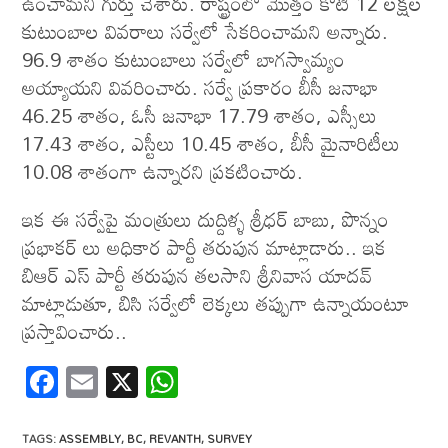
ఉంచామని గుర్తు చేశారు. రాష్ట్రంలో మొత్తం కోటి 12 లక్షల
కుటుంబాల వివరాలు సర్వేలో సేకరించామని అన్నారు.
96.9 శాతం కుటుంబాలు సర్వేలో బాగస్వామ్యం
అయ్యాయని వివరించారు. సర్వే ప్రకారం బీసీ జనాభా
46.25 శాతం, ఓసీ జనాభా 17.79 శాతం, ఎస్సీలు
17.43 శాతం, ఎస్టీలు 10.45 శాతం, బీసీ మైనారిటీలు
10.08 శాతంగా ఉన్నారని ప్రకటించారు.
ఇక ఈ స‌ర్వేపై మంత్రులు దుద్దిళ్ళ శ్రీధ‌ర్ బాబు, పొన్నం
ప్ర‌భాక‌ర్ లు అధికార పార్టీ త‌రుపున మాట్లాడారు.. ఇక
బిఆర్ ఎస్ పార్టీ త‌రుపున త‌ల‌సాని శ్రీనివాస యాద‌వ్
మాట్లాడుతూ, బిసి స‌ర్వేలో లెక్క‌లు త‌ప్పుగా ఉన్నాయంటూ
ప్ర‌స్తావించారు..
F
E
X
W
ac
m
h
e
ail
at
TAGS
:
ASSEMBLY
,
BC
,
REVANTH
,
SURVEY