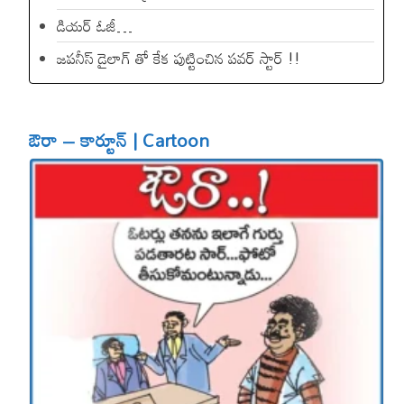
డియ‌ర్ ఓజీ…
జపనీస్ డైలాగ్ తో కేక పుట్టించిన ప‌వ‌ర్ స్టార్ !!
ఔరా – కార్టూన్ | Cartoon