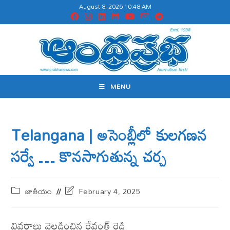
August 8, 2026 10:48 AM
MENU
Telangana | అసెంబ్లీలో కుల‌గ‌ణ‌న
స‌ర్వే … కొనసాగుతున్న చర్చ
జాతీయం
February 4, 2025
వివ‌రాలు వెల్ల‌డించిన రేవంత్ రెడ్డి