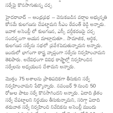
స‌ర్వేపై కొన‌సాగుతున్న చ‌ర్చ
హైదరాబాద్ – ఆంధ్రప్రభ – వెనుకబడిన వర్గాల అభ్యున్నతి
కోసమే కులగణను చేపట్టామని సీఎం రేవంత్ రెడ్డి అన్నారు.
ఇవాళ అసెంబ్లీ లో కులగణన, ఎస్సీ వర్గీకరణపై చర్చ
సందర్భంగా ఆయన మాట్లాడుతూ.. సామాజిక, ఆర్థిక,
కులగణన సర్వేను సభలో ప్రవేశపెడుతున్నామని అన్నారు.
ఇందులో భాగంగా రాష్ట్ర వ్యాప్తంగా సర్వేను నిర్వహించామని
తెలిపారు. అదేవిధంగా వివిధ రాష్ట్రాల్లో నిర్వహించిన
సర్వేలను అధ్యయంన చేశామని అన్నారు.
మొత్తం 75 అశాలను ప్రాతిపదికగా తీసుకుని సర్వే
నిర్వహించామని పేర్కొన్నారు. నవంబర్ 9 నుంచి 50
రోజుల పాటు సర్వే కొనసాగిందని అన్నారు. ఏడాది క్రితం
సర్వే చేపట్టాలని నిర్ణయం తీసుకున్నామని, సరిగ్గా ఏడాది
తరువాత సర్వే నిర్వహించి నివేదికను అసెంబ్లీ ముందు