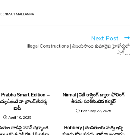
TEENMAR MALLANNA
Next Post
Illegal Constructions | విజ‌య‌సాయి కుమార్తెకు హైకోర్టులో
షాక్…
 Prabha Smart Edition –
Nirmal | వెబ్ కాస్టింగ్ ద్వారా పోలింగ్
ియ్యమే/ఇదే నా బ్రాండ్/లీడర్లు​
తీరును పరిశీలించిన కలెక్టర్
ఖుషీ
February 27, 2025
April 10, 2025
ుగుల దాడిపై పవన్ దిగ్భ్రాంతి
Robbery | దంపతులకు మత్తు ఇచ్చి
ు ఒక్కొక్కరికి రూ.10 లక్షలు
మూడు కోట్ల న‌గ‌దు, భారీగా బంగారం