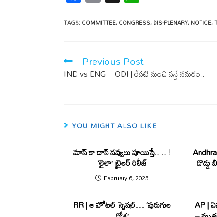
ac
m
h
e
ail
at
TAGS
:
COMMITTEE
,
CONGRESS
,
DIS-PLENARY
,
NOTICE
,
b
s
o
A
Previous Post
o
p
IND vs ENG – ODI | రేప‌టి నుంచి వ‌న్డే స‌మ‌రం..
k
p
YOU MIGHT ALSO LIKE
మాస్ కా దాస్ న‌వ్వులు పూయిస్తే.. .. !
Andhra
‘లైలా’ ట్రైలర్ రిలీజ్
దొడ్డు బ
February 6, 2025
RR | ఆ హోటల్ స్పెషల్… ‘పురుగుల
AP | ఏన
దోశ’
– మృతుల