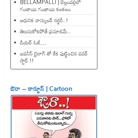
BELLAMPALLI | బెల్లంపల్లిలో
గంజాయి గంజాయి కలకలం
ఆధునిక వాస్కులర్ సర్జరీ..!
తెలుసుకోకపోతే ప్రమాదమే..
డియ‌ర్ ఓజీ…
జపనీస్ డైలాగ్ తో కేక పుట్టించిన ప‌వ‌ర్
స్టార్ !!
ఔరా – కార్టూన్ | Cartoon