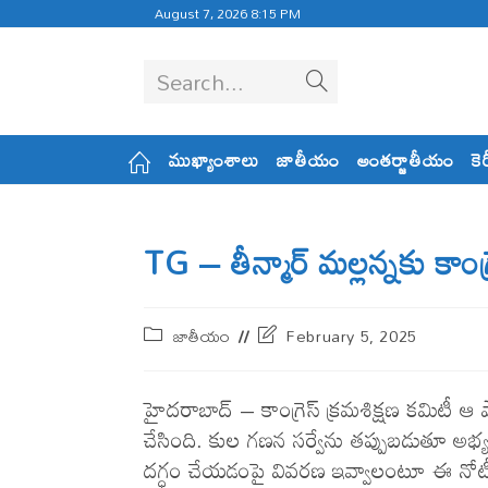
August 7, 2026 8:15 PM
Search...
ముఖ్యాంశాలు
జాతీయం
అంతర్జాతీయం
కె
TG – తీన్మార్ మ‌ల్ల‌న్న‌కు కాంగ్
జాతీయం
February 5, 2025
హైద‌రాబాద్ – కాంగ్రెస్ క్రమశిక్షణ కమిటీ ఆ పార
చేసింది. కుల గణన సర్వేను తప్పుబడుతూ 
దగ్ధం చేయడంపై వివరణ ఇవ్వాలంటూ ఈ నోటీసుల్