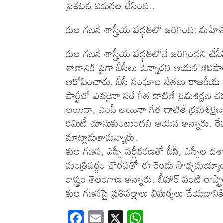
ప్ర‌క‌ట‌న విడుద‌ల చేసింది..
కుల గణన శాస్త్రీయ పద్ధతిలో జరిగింది: మహేశ
కుల గణన శాస్త్రీయ పద్ధతిలోనే జరిగిందని టీ
శాతానికి పైగా బీసీలు ఉన్నారని ఆయన తెలిపార
ఆరోపించారు. బీసీ సంఘాల నేతలు రాజకీయ నాయక
పార్టీలో ఎవరైనా సరే గీత దాటితే క్రమశిక్షణ చర
అయినా, ఎంపీ అయినా గీత దాటితే క్రమశిక్షణ
కమిటీ చూసుకుంటుందని ఆయన అన్నారు. రేపు 
మాట్లాడుతామన్నారు.
కుల గణన, ఎస్సీ వర్గీకరణతో బీసీ, ఎస్సీల దశా
మంత్రివర్గం చొరవతో ఈ రెండు సాధ్యమయ్యాయ
రాష్ట్రం తెలంగాణ అన్నారు. బీహార్ వంటి రాష్
కుల గణనపై ప్రతిపక్షాలు విమర్శలు చేయడాన
F
E
X
W