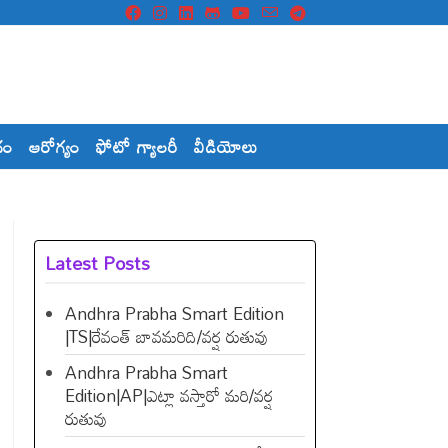
దం
ఆరోగ్యం
ఫోటో గ్యాలరీ
వీడియోలు
Latest Posts
Andhra Prabha Smart Edition
|TS|రేవంత్​ బావమరిది/వర్ష రుతువు
Andhra Prabha Smart
Edition|AP|ఎట్లా వస్తారో మరి/వర్ష
రుతువు