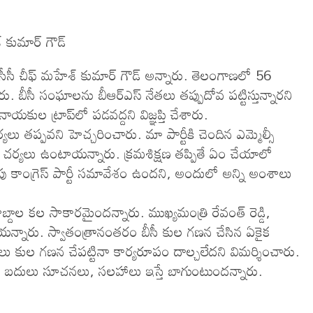
్ కుమార్ గౌడ్
పీసీసీ చీఫ్ మహేశ్ కుమార్ గౌడ్ అన్నారు. తెలంగాణలో 56
ు. బీసీ సంఘాలను బీఆర్ఎస్ నేతలు తప్పుదోవ పట్టిస్తున్నారని
ుల ట్రాప్‌లో పడవద్దని విజ్ఞప్తి చేశారు.
్యలు తప్పవని హెచ్చరించారు. మా పార్టీకి చెందిన ఎమ్మెల్సీ
 చర్యలు ఉంటాయన్నారు. క్రమశిక్షణ తప్పితే ఏం చేయాలో
కాంగ్రెస్ పార్టీ సమావేశం ఉందని, అందులో అన్ని అంశాలు
బ్దాల కల సాకారమైందన్నారు. ముఖ్యమంత్రి రేవంత్ రెడ్డి,
న్నారు. స్వాతంత్రానంతరం బీసీ కుల గణన చేసిన ఏకైక
ట్రాలు కుల గణన చేపట్టినా కార్యరూపం దాల్చలేదని విమర్శించారు.
ికి బదులు సూచనలు, సలహాలు ఇస్తే బాగుంటుందన్నారు.