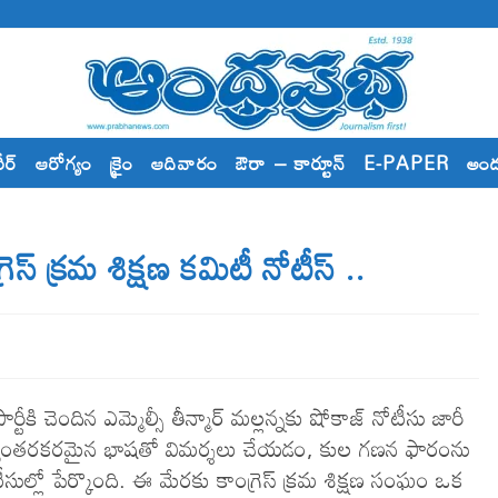
రీర్
ఆరోగ్యం
క్రైం
ఆదివారం
ఔరా – కార్టూన్
E-PAPER
అం
రెస్ క్ర‌మ శిక్ష‌ణ క‌మిటీ నోటీస్ ..
్టీకి చెందిన ఎమ్మెల్సీ తీన్మార్ మల్లన్నకు షోకాజ్ నోటీసు జారీ
అభ్యంతరకరమైన భాషతో విమర్శలు చేయడం, కుల గణన ఫారంను
లో పేర్కొంది. ఈ మేర‌కు కాంగ్రెస్ క్ర‌మ శిక్ష‌ణ సంఘం ఒక