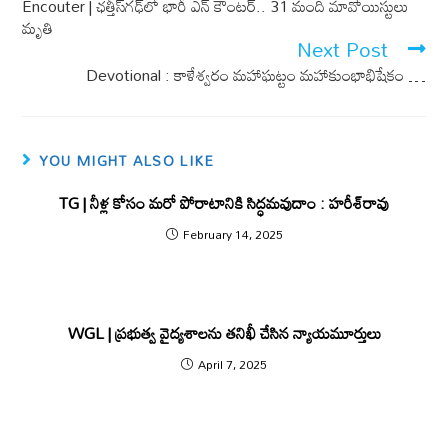
o
p
Encouter | ఛత్తీస్‌గ‌ఢ్‌లో భారీ ఎన్ కౌంటర్.. 31 మంది మావోయిస్టులు
k
p
మృతి
Next Post
Devotional : కాళేశ్వరం మహాఘట్టం మహాకుంభాభిషేకం …
YOU MIGHT ALSO LIKE
TG | నీళ్ల కోసం మరో పోరాటానికి సిద్ధమవుదాం : హరీశ్‌రావు
February 14, 2025
WGL | ప్రభుత్వ వైద్యశాలను తనిఖీ చేసిన న్యాయమూర్తులు
April 7, 2025