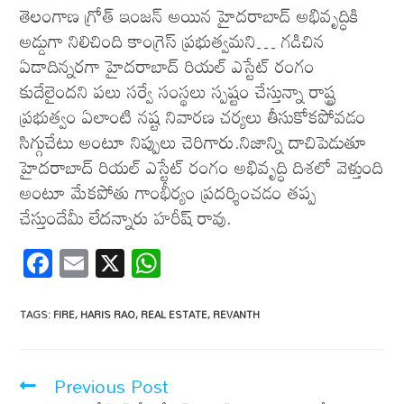
తెలంగాణ గ్రోత్ ఇంజన్ అయిన హైదరాబాద్ అభివృద్ధికి
అడ్డుగా నిలిచింది కాంగ్రెస్ ప్రభుత్వమని… గడిచిన
ఏడాదిన్నరగా హైదరాబాద్ రియల్ ఎస్టేట్ రంగం
కుదేలైందని పలు సర్వే సంస్థలు స్పష్టం చేస్తున్నా రాష్ట్ర
ప్రభుత్వం ఏలాంటి నష్ట నివారణ చర్యలు తీసుకోకపోవడం
సిగ్గుచేటు అంటూ నిప్పులు చెరిగారు.నిజాన్ని దాచిపెడుతూ
హైదరాబాద్ రియల్ ఎస్టేట్ రంగం అభివృద్ధి దిశలో వెళ్తుంది
అంటూ మేకపోతు గాంభీర్యం ప్రదర్శించడం తప్ప
చేస్తుందేమీ లేదన్నారు హరీష్‌ రావు.
F
E
X
W
ac
m
h
e
ail
at
TAGS
:
FIRE
,
HARIS RAO
,
REAL ESTATE
,
REVANTH
b
s
o
A
Previous Post