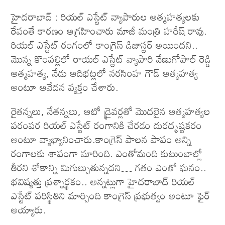
హైదరాబాద్ : రియల్ ఎస్టేట్‌ వ్యాపారుల ఆత్మహత్యలకు
రేవంతే కారణం ఆగ్రహించారు మాజీ మంత్రి హరీష్‌ రావు.
రియల్ ఎస్టేట్ రంగంలో కాంగ్రెస్ డిజాస్టర్ అయిందని..
మొన్న కొంపల్లిలో రాయల్ ఎస్టేట్ వ్యాపారి వేణుగోపాల్ రెడ్డి
ఆత్మహత్య, నేడు ఆదిభట్లలో నరసింహ గౌడ్ ఆత్మహత్య
అంటూ ఆవేదన వ్యక్తం చేశారు.
రైతన్నలు, నేతన్నలు, ఆటో డ్రైవర్లతో మొదలైన ఆత్మహత్యల
పరంపర రియల్ ఎస్టేట్ రంగానికి చేరడం దురదృష్టకరం
అంటూ వ్యాఖ్యానించారు.కాంగ్రెస్ పాలన పాపం అన్ని
రంగాలకు శాపంగా మారింది. ఎంతోమంది కుటుంబాల్లో
తీరని శోకాన్ని మిగుల్చుతున్నదని… గతం ఎంతో ఘనం..
భవిష్యత్తు ప్రశ్నార్థకం.. అన్నట్లుగా హైదరాబాద్ రియల్
ఎస్టేట్ పరిస్థితిని మార్చింది కాంగ్రెస్ ప్రభుత్వం అంటూ ఫైర్
అయ్యారు.