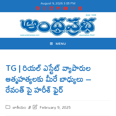
August 9, 2026 3:05 PM
MENU
TG | రియల్ ఎస్టేట్‌ వ్యాపారుల
ఆత్మహత్యలకు మీరే బాధ్యులు –
రేవంత్ పై హరీశ్ ఫైర్
జాతీయం
February 9, 2025