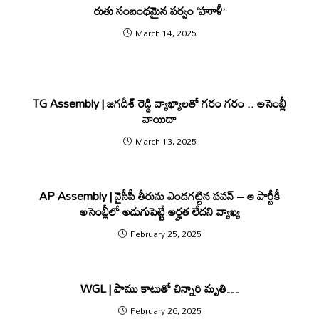
రుతు సంబంధమైన పర్వం ‘హూళీ’
March 14, 2025
TG Assembly | జ‌గ‌దీశ్ రెడ్డి వ్యాఖ్యాల‌తో గ‌రం గ‌రం .. అసెంబ్లీ
వాయిదా
March 13, 2025
AP Assembly | వైసీపీ తీరును ఎండ‌గ‌ట్టిన ప‌వ‌న్ – ఆ పార్టీకీ
అసెంబ్లీలో అడుగుపెట్టే అర్హ‌త లేద‌ని వ్యాఖ్య
February 25, 2025
WGL | పాము కాటుతో చిన్నారి మృతి…
February 26, 2025