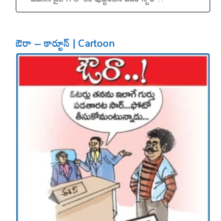
ఔరా – కార్టూన్ | Cartoon