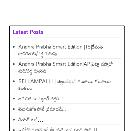
Latest Posts
Andhra Prabha Smart Edition |TS|రేవంత్​
బావమరిది/వర్ష రుతువు
Andhra Prabha Smart Edition|AP|ఎట్లా వస్తారో
మరి/వర్ష రుతువు
BELLAMPALLI | బెల్లంపల్లిలో గంజాయి గంజాయి
కలకలం
ఆధునిక వాస్కులర్ సర్జరీ..!
తెలుసుకోకపోతే ప్రమాదమే..
డియ‌ర్ ఓజీ…
జపనీస్ డైలాగ్ తో కేక పుట్టించిన ప‌వ‌ర్ స్టార్ !!