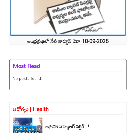
ఆంధ్రప్రభలో నేటి కార్టూన్ ఔరా 18-09-2025
Most Read
No posts found.
ఆరోగ్యం | Health
ఆధునిక వాస్కులర్ సర్జరీ..!