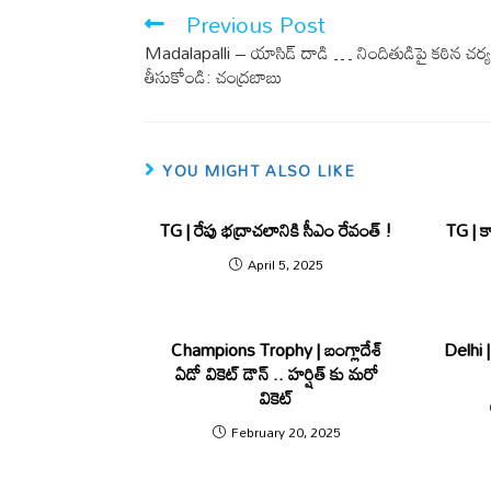
o
A
Previous Post
o
p
Madalapalli – యాసిడ్ దాడి … నిందితుడిపై క‌ఠిన చ‌ర్య
k
p
తీసుకోండి: చంద్ర‌బాబు
YOU MIGHT ALSO LIKE
TG | రేపు భ‌ద్రాచ‌లానికి సీఎం రేవంత్ !
TG | కాం
April 5, 2025
Champions Trophy | బంగ్లాదేశ్
Delhi | 
ఏడో వికెట్ డౌన్ .. హ‌ర్షిత్ కు మ‌రో
వికెట్
February 20, 2025