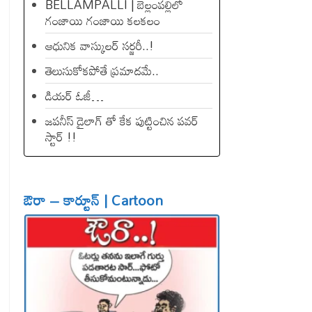
BELLAMPALLI | బెల్లంపల్లిలో
గంజాయి గంజాయి కలకలం
ఆధునిక వాస్కులర్ సర్జరీ..!
తెలుసుకోకపోతే ప్రమాదమే..
డియ‌ర్ ఓజీ…
జపనీస్ డైలాగ్ తో కేక పుట్టించిన ప‌వ‌ర్
స్టార్ !!
ఔరా – కార్టూన్ | Cartoon