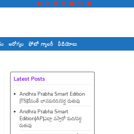
దం
ఆరోగ్యం
ఫోటో గ్యాలరీ
వీడియోలు
Latest Posts
Andhra Prabha Smart Edition
|TS|రేవంత్​ బావమరిది/వర్ష రుతువు
Andhra Prabha Smart
Edition|AP|ఎట్లా వస్తారో మరి/వర్ష
రుతువు