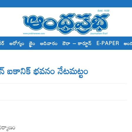
రీర్
ఆరోగ్యం
క్రైం
ఆదివారం
ఔరా – కార్టూన్
E-PAPER
అం
ష‌న్ ఐకానిక్ భ‌వ‌నం నేట‌మ‌ట్టం
ిర్మాణం