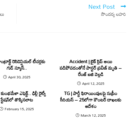
Next Post
‌లు
సౌందర్య లహరి
ట్రాక్ట్‌ రెసిడెన్షియల్‌ టీచర్లకు
Accident | బైక్ స్లిప్ అయి
గుడ్ న్యూస్..
పడిపోవడంతోనే పాస్టర్ ప్రవీణ్ మృతి –
రేంజ్ ఐజి వెల్ల‌డి
April 30, 2025
April 12, 2025
కుంభమేళా ఎఫెక్ట్.. ఢిల్లీ రైల్వే
TG | పార్టీ ఫిరాయింపుల‌పై సుప్రీం
స్టేషన్‌లో తొక్కిసలాట
సీరియ‌స్‌ – 25లోగా కౌంటర్​ దాఖలకు
ఆదేశం
February 15, 2025
March 12, 2025