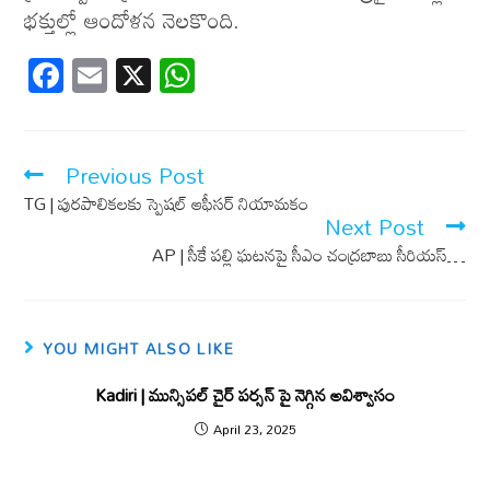
భక్తుల్లో ఆందోళన నెలకొంది.
F
E
X
W
ac
m
h
e
ail
at
b
s
Previous Post
o
A
TG | పురపాలికలకు స్పెషల్ ఆఫీసర్ నియామకం
Next Post
o
p
AP | సీకే పల్లి ఘ‌ట‌న‌పై సీఎం చంద్ర‌బాబు సీరియ‌స్…
k
p
YOU MIGHT ALSO LIKE
Kadiri | మున్సిపల్ చైర్ పర్సన్ పై నెగ్గిన అవిశ్వాసం
April 23, 2025