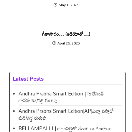
May 1, 2025
గీతాసారం… (ఆడియోతో…)
April 26, 2025
Latest Posts
Andhra Prabha Smart Edition |TS|రేవంత్​
బావమరిది/వర్ష రుతువు
Andhra Prabha Smart Edition|AP|ఎట్లా వస్తారో
మరి/వర్ష రుతువు
BELLAMPALLI | బెల్లంపల్లిలో గంజాయి గంజాయి