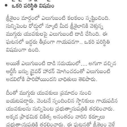
ఒకరి పరిస్థితి విషమం
శ్రీశైలం మార్గంలో ఎలుగుబంటి క‌ల‌క‌లం సృష్టించింది.
సున్నిపెంట రోడ్డులో స్కూటి మీద శ్రీశైలానికి వెళ్తున్న‌
ముగ్గురు యువకులపై ఎలుగుబంటి దాడి చేసింది. ఈ
ఘటనలో ఇద్ద‌రు తీవ్రంగా గాయ‌ప‌డ‌గా.. ఒకరి పరిస్థితి
విషమంగా ఉంది.
అయితే ఎలుగుబంటి దాడి సమయంలో… అగుగా వచ్చిన
ఆర్టీసీ బస్సు డ్రైవర్ హారన్ మోగించడంతో ఎలుగుబంటి
అడవిలోకి పారిపోయిందని బాధితులు తెలిపారు.
దీంతో ముగ్గురు యువకులు ప్రమాదం నుంచి
బయటపడ్డారు. వెంటనే స్పందించిన‌ స్థానికులు గాయపడిన
యువకుల‌ను సున్నిపెంట ప్రభుత్వాసుపత్రికి తరలించారు.
అక్కడ ప్రాథమిక చికిత్స అనంతరం వారిని కర్నూలు
ప్రభుత్వాసుపత్రికి తరలించారు. ఈ ఘ‌ట‌న‌తో శ్రీశైలం వెళ్లే