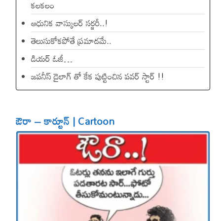
కలకలం
ఆధునిక వాస్కులర్ సర్జరీ..!
తెలుసుకోకపోతే ప్రమాదమే..
డియ‌ర్ ఓజీ…
జపనీస్ డైలాగ్ తో కేక పుట్టించిన ప‌వ‌ర్ స్టార్ !!
ఔరా – కార్టూన్ | Cartoon