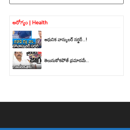
ఆరోగ్యం | Health
ఆధునిక వాస్కులర్ సర్జరీ..!
తెలుసుకోకపోతే ప్రమాదమే..