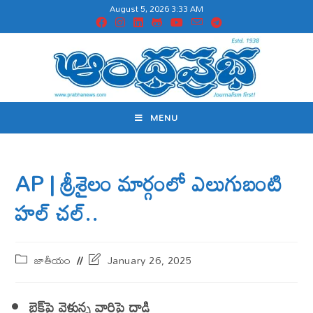
August 5, 2026 3:33 AM
MENU
AP | శ్రీశైలం మార్గంలో ఎలుగుబంటి
హ‌ల్ చ‌ల్..
జాతీయం
January 26, 2025
బైక్‌పై వెళ్తున్న వారిపై దాడి