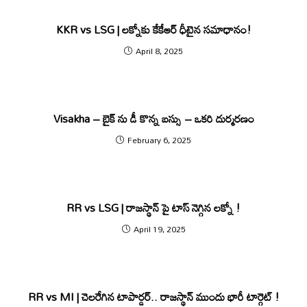
KKR vs LSG | లక్నోకు కేకేఆర్ ధీటైన సమాధానం!
April 8, 2025
Visakha – బైక్ ను డీ కొన్న బస్సు – ఒకరి దుర్మరణం
February 6, 2025
RR vs LSG | రాజ‌స్థాన్ పై టాస్ నెగ్గిన ల‌క్నో !
April 19, 2025
RR vs MI | చెలరేగిన టాపార్డర్.. రాజస్థాన్ ముందు భారీ టార్గెట్ !