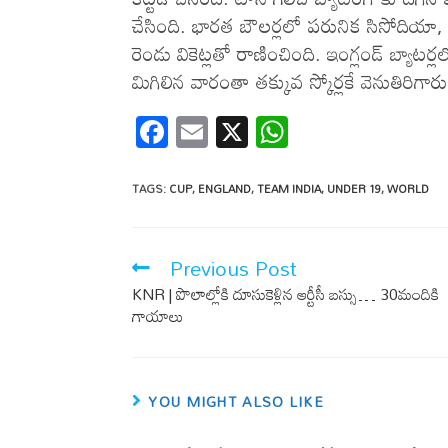
చేసింది. భార‌త బౌల‌ర్ల‌లో పరునిక సిసోదియా,
రెండు వికెట్లతో రాణించింది. ఇంగ్లండ్ బ్యాటర్లల
మిగిలిన వారంతా త‌క్కువ స్కోర్ల‌కే వెనుతిరిగారు
F
E
X
W
ac
m
h
e
ail
at
TAGS
:
CUP
,
ENGLAND
,
TEAM INDIA
,
UNDER 19
,
WORLD
b
s
o
A
Previous Post
o
p
KNR | పొలాల్లోకి దూసుకెళ్లిన ఆర్టీసీ బస్సు… 30మందికి
k
p
గాయాలు
YOU MIGHT ALSO LIKE