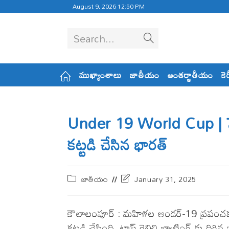
August 9, 2026 12:50 PM
Search...
ముఖ్యాంశాలు
జాతీయం
అంతర్జాతీయం
కె
Under 19 World Cup | సెమీ
క‌ట్ట‌డి చేసిన భార‌త్
జాతీయం
January 31, 2025
కౌలాలంపూర్ : మహిళల అండర్-19 ప్రపంచకప్ సె
క‌ట్ట‌డి చేసింది. టాస్ గెలిచి బ్యాటింగ్ కు దిగి