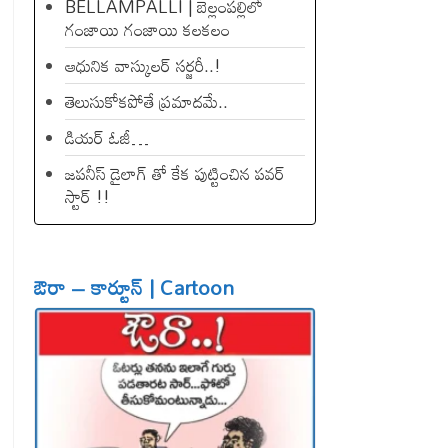
BELLAMPALLI | బెల్లంపల్లిలో
గంజాయి గంజాయి కలకలం
ఆధునిక వాస్కులర్ సర్జరీ..!
తెలుసుకోకపోతే ప్రమాదమే..
డియ‌ర్ ఓజీ…
జపనీస్ డైలాగ్ తో కేక పుట్టించిన ప‌వ‌ర్
స్టార్ !!
ఔరా – కార్టూన్ | Cartoon