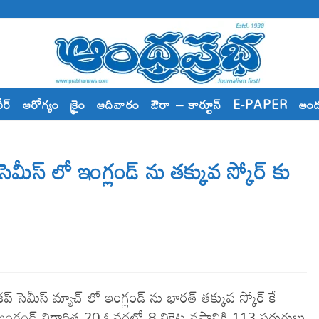
రీర్
ఆరోగ్యం
క్రైం
ఆదివారం
ఔరా – కార్టూన్
E-PAPER
అం
స్ లో ఇంగ్లండ్ ను తక్కువ స్కోర్ కు
మీస్ మ్యాచ్ లో ఇంగ్లండ్ ను భార‌త్ త‌క్కువ స్కోర్ కే
న ఇంగ్లండ్ నిర్దారిత 20 ఓవ‌ర్ల‌లో 8 వికెట్ల నష్టానికి 113 పరుగులు