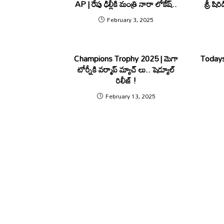
AP | రేపు ఢిల్లీకి మంత్రి నారా లోకేష్..
శ్రీ ష
February 3, 2025
Champions Trophy 2025 | మెగా
Todays 
టోర్నీకి వ‌ర్మాప్ మ్యాచ్ లు.. షెడ్యూల్
రిలీజ్ !
February 13, 2025