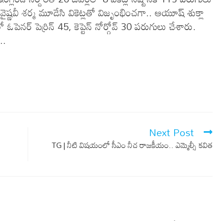
 వైష్ణవీ శర్మ మూడేసి వికెట్లతో విజృంభించగా.. ఆయూష్ శుక్లా
ో ఓపెనర్ పెర్రిన్ 45, కెప్టెన్ నోర్గోవ్ 30 పరుగులు చేశారు.
..
Next Post
TG | నీటి విష‌యంలో సీఎం నీచ రాజ‌కీయం.. ఎమ్మెల్సీ క‌విత‌