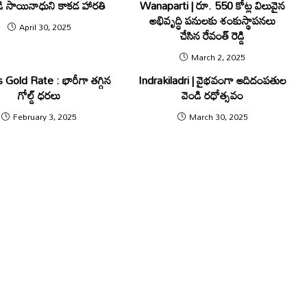
ిరిడి సాయినాధుని కాకడ హారతి
Wanaparti | రూ. 550 కోట్ల విలువైన
అభివృద్ధి పనులకు శంకుస్థాపనలు
April 30, 2025
చేసిన రేవంత్ రెడ్డి
March 2, 2025
Gold Rate : భారీగా తగ్గిన
Indrakiladri | వైభవంగా ఆదిదంపతుల
గోల్డ్ ధరలు
వెండి రధోత్సవం
February 3, 2025
March 30, 2025