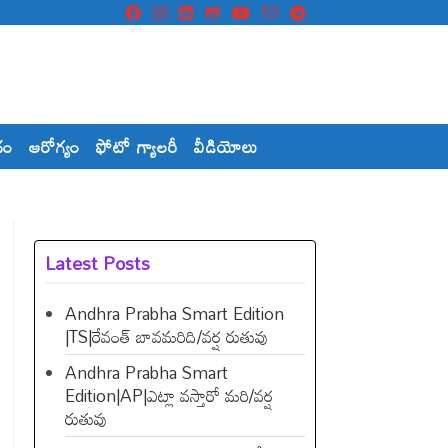
దం
ఆరోగ్యం
ఫోటో గ్యాలరీ
వీడియోలు
Latest Posts
Andhra Prabha Smart Edition
|TS|రేవంత్​ బావమరిది/వర్ష రుతువు
Andhra Prabha Smart
Edition|AP|ఎట్లా వస్తారో మరి/వర్ష
రుతువు