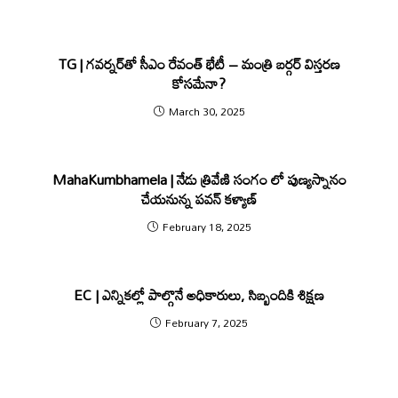
TG | గవర్నర్‌తో సీఎం రేవంత్ భేటీ – మంత్రి బర్గర్ విస్తరణ
కోసమేనా?
March 30, 2025
MahaKumbhamela | నేడు త్రివేణి సంగం లో పుణ్యస్నానం
చేయనున్న పవన్ కళ్యాణ్
February 18, 2025
EC | ఎన్నికల్లో పాల్గొనే అధికారులు, సిబ్బందికి శిక్షణ
February 7, 2025