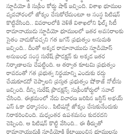
స్టూడియో కి సుప్రీం కోర్టు షాక్ ఇచ్చింది. విశాఖ భూముల
వ్య‌వ‌హారంలో జోక్యం చేసుకోలేమంటూ ఆ సంస్థ పిటిష‌న్
కొట్టివేసింది.. వివ‌రాల‌లోకి వెళితే విశాఖలోని ఫిల్మ్ సిటీ
రామానాయుడు స్టూడియో భూములలో ఇత‌ర అవ‌స‌రాల‌కు
సైతం వాడుకోవ‌చ్చ‌ని గ‌త జ‌గ‌న్ ప్ర‌భుత్వం అనుమ‌తి
ఇచ్చింది.. దీంతో అక్క‌డ రామానాయుడు స్టూడియోస్
అనుబంధ సంస్థ సురేష్ ప్రొడ‌క్ష‌న్ కు అక్క‌డ ఇత‌ర
నిర్మాణాల‌ను చేప‌ట్టింది. ఆ త‌ర్వాత కూట‌మి ప్ర‌భుత్వం
రావ‌డంతో గత ప్రభుత్వ నిర్ణయాన్ని ఎందుకు రద్దు
చేయకూడదో చెప్పాలని ప్రస్తుత ప్రభుత్వం షోకాజ్ నోటీసు
ఇచ్చింది. దీన్ని సురేష్ ప్రొడక్షన్స్ సుప్రీంకోర్టులో సవాల్
చేసింది. ఈక్రమంలో నేడు విచారణ జరిపిన జస్టిస్ అభయ్
ఎస్ ఓకా ధర్మాసనం.. పిటిషన్లో జోక్యం చేసుకునేందుకు
నిరాకరించింది. మధ్యంతర ఉపశమనం కుదరదని
చెప్పింది. ఆ పిటిష‌న్ కొట్టి వేసింది.. ఈ తీర్పుతో
రామానాయుడుకి స్టూడియోకి కేటాయించిన భూముల‌ను