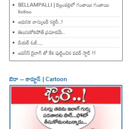
BELLAMPALLI | బెల్లంపల్లిలో గంజాయి గంజాయి
కలకలం
ఆధునిక వాస్కులర్ సర్జరీ..!
తెలుసుకోకపోతే ప్రమాదమే..
డియ‌ర్ ఓజీ…
జపనీస్ డైలాగ్ తో కేక పుట్టించిన ప‌వ‌ర్ స్టార్ !!
ఔరా – కార్టూన్ | Cartoon