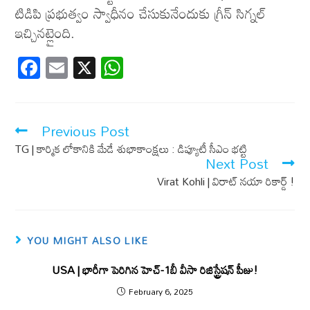
టిడిపి ప్ర‌భుత్వం స్వాధీనం చేసుకునేందుకు గ్రీన్ సిగ్న‌ల్
ఇచ్చిన‌ట్లైంది.
F
E
X
W
ac
m
h
e
ail
at
b
s
Previous Post
o
A
TG | కార్మిక లోకానికి మేడే శుభాకాంక్షలు : డిప్యూటీ సీఎం భట్టి
Next Post
o
p
Virat Kohli | విరాట్ న‌యా రికార్డ్ !
k
p
YOU MIGHT ALSO LIKE
USA | భారీగా పెరిగిన హెచ్-1బీ వీసా రిజిస్ట్రేష‌న్ పీజు!
February 6, 2025