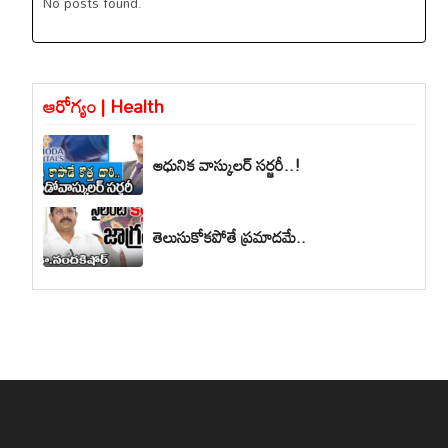
No posts found.
ఆరోగ్యం | Health
ఆధునిక వాస్కులర్ సర్జరీ..!
తెలుసుకోకపోతే ప్రమాదమే..