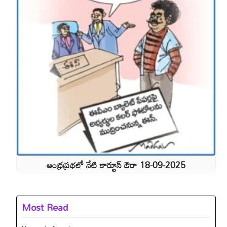
ఆంధ్రప్రభలో నేటి కార్టూన్ ఔరా 18-09-2025
Most Read