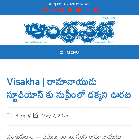
August 8, 2026 6:34 AM
MENU
Visakha | రామానాయుడు
స్టూడియోస్ కు సుప్రీంలో దక్కని ఊరట
Blog
May 2, 2025
విశాఖ‌ప‌ట్నం – ప్ర‌ముఖ నిర్మాణ సంస్థ రామానాయుడు