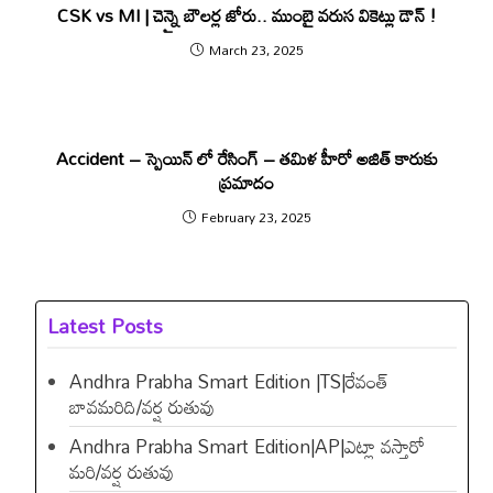
CSK vs MI | చెన్నై బౌలర్ల జోరు.. ముంబై వరుస వికెట్లు డౌన్ !
March 23, 2025
Accident – స్పెయిన్ లో రేసింగ్ – తమిళ హీరో అజిత్ కారుకు
ప్రమాదం
February 23, 2025
Latest Posts
Andhra Prabha Smart Edition |TS|రేవంత్​
బావమరిది/వర్ష రుతువు
Andhra Prabha Smart Edition|AP|ఎట్లా వస్తారో
మరి/వర్ష రుతువు